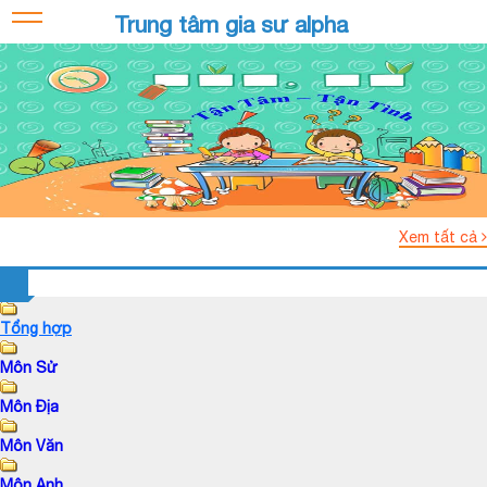
Trung tâm gia sư alpha
Xem tất cả
Tổng hợp
Môn Sử
Môn Địa
Môn Văn
Môn Anh