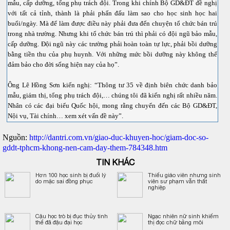
mẫu, cấp dưỡng, tổng phụ trách đội. Trong khi chính Bộ GD&ĐT đề nghị
với tất cả tỉnh, thành là phải phấn đấu làm sao cho học sinh học hai
buổi/ngày. Mà để làm được điều này phải đưa đến chuyện tổ chức bán trú
trong nhà trường. Nhưng khi tổ chức bán trú thì phải có đội ngũ bảo mẫu,
cấp dưỡng. Đội ngũ này các trường phải hoàn toàn tự lực, phải bồi dưỡng
bằng tiền thu của phụ huynh. Với những mức bồi dưỡng này không thể
đảm bảo cho đời sống hiện nay của họ”.
Ông Lê Hồng Sơn kiến nghị: “Thông tư 35 về định biên chức danh bảo
mẫu, giám thị, tổng phụ trách đội,… chúng tôi đã kiến nghị rất nhiều năm.
Nhân có các đại biểu Quốc hội, mong rằng chuyển đến các Bộ GD&ĐT,
Nội vụ, Tài chính… xem xét vấn đề này”.
Nguồn:
http://dantri.com.vn/giao-duc-khuyen-hoc/giam-doc-so-
gddt-tphcm-khong-nen-cam-day-them-784348.htm
TIN KHÁC
Hơn 100 học sinh bị đuổi lý
Thiếu giáo viên nhưng sinh
do mặc sai đồng phục
viên sư phạm vẫn thất
nghiệp
Cậu học trò bị đục thủy tinh
Ngạc nhiên nữ sinh khiếm
thể đã đậu đại học
thị đọc chữ bằng môi