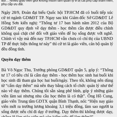
đội… Nhiều giáo viên giỏi không muốn làm quản lý vì bị cắt phụ cấp thâm niên,
phụ cấp ưu đãi.
Ngày 28/9, Đoàn đại biểu Quốc hội TP.HCM đã có buổi tiếp xúc
cử tri ngành GD&ĐT TP. Ngay sau khi Giám đốc Sở GD&ĐT Lê
Hồng Sơn kiến nghị: “Thông tư 17 ban hành năm 2012 của Bộ
GD&ĐT quy định về dạy thêm - học thêm cần được điều chỉnh
không quá chặt chẽ đối với giáo viên để họ sống được với nghề.
Chính vì vậy mà đến nay TP.HCM vẫn chưa có chỉ thị của UBND
TP để thực hiện thông tư này” thì cử tri là giáo viên, cán bộ quản lý
đều đồng tình.
Quyền dạy thêm
Bà Võ Ngọc Thu, Trưởng phòng GD&ĐT quận 5, góp ý: “Thông
tư 17 có tiêu chí là cấm dạy thêm - học thêm học sinh hai buổi khi
học sinh đã tham gia học hai buổi/ngày. Theo tôi, không nên dùng
từ “cấm dạy thêm” mà nên thay bằng cách tổ chức quản lý như thế
nào về dạy thêm. Chúng tôi sẵn sàng phê bình, góp ý những giáo
viên làm sai nhưng nhu cầu học thêm là có thật”. Ông Hồ Cung,
giáo viên Trung tâm GDTX quận Bình Thạnh, nói: “Hiện nay giáo
viên mới ra trường lương khoảng 3,1 triệu đồng, làm sao người ta
sống được nếu chỉ đi dạy ở trường. Dạy thêm thì không được dạy,
chẳng lẽ làm giáo viên mà còn kiếm việc để làm thêm?”.