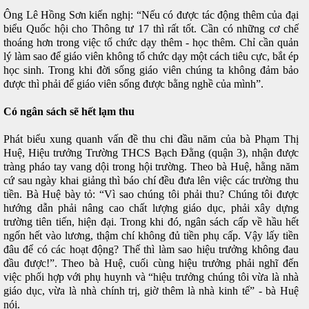
Ông Lê Hồng Sơn kiến nghị: “Nếu có được tác động thêm của đại
biểu Quốc hội cho Thông tư 17 thì rất tốt. Cần có những cơ chế
thoáng hơn trong việc tổ chức dạy thêm - học thêm. Chỉ cần quản
lý làm sao để giáo viên không tổ chức dạy một cách tiêu cực, bắt ép
học sinh. Trong khi đời sống giáo viên chúng ta không đảm bảo
được thì phải để giáo viên sống được bằng nghề của mình”.
Có ngân sách sẽ hết lạm thu
Phát biểu xung quanh vấn đề thu chi đầu năm của bà Phạm Thị
Huệ, Hiệu trưởng Trường THCS Bạch Đằng (quận 3), nhận được
tràng pháo tay vang dội trong hội trường. Theo bà Huệ, hằng năm
cứ sau ngày khai giảng thì báo chí đều đưa lên việc các trường thu
tiền. Bà Huệ bày tỏ: “Vì sao chúng tôi phải thu? Chúng tôi được
hướng dẫn phải nâng cao chất lượng giáo dục, phải xây dựng
trường tiên tiến, hiện đại. Trong khi đó, ngân sách cấp về hầu hết
ngốn hết vào lương, thậm chí không đủ tiền phụ cấp. Vậy lấy tiền
đâu để có các hoạt động? Thế thì làm sao hiệu trưởng không đau
đầu được!”. Theo bà Huệ, cuối cùng hiệu trưởng phải nghĩ đến
việc phối hợp với phụ huynh và “hiệu trưởng chúng tôi vừa là nhà
giáo dục, vừa là nhà chính trị, giờ thêm là nhà kinh tế” - bà Huệ
nói.