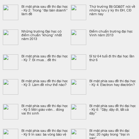
Bí mật phía sau đề thi đại học
Thứ trưởng Bộ GD&ĐT nói về
- Kỳ 2: Trong “đại bản doanh”
những lưu ý kỳ thi ĐH, CĐ
làm đề
năm nay
Những trường Đại học có
Điểm chuẩn trường đại học
điểm chuẩn 'khủng' nhất
Vinh năm 2013
năm 2013
Bí mật phía sau đề thi đại học
Sĩ tử 64 tuổi đi thi đại học lần
- Kỳ 7: Đi mua... đề thi
thứ 6
Bí mật phía sau đề thi đại học
Bí mật phía sau đề thi đại học
- Kỳ 3: Làm đề như thế nào?
- Kỳ 4: Electron hay êlectrôn?
Bí mật phía sau đề thi đại học
Bí mật phía sau đề thi đại học
- Kỳ 5 Mời giáo viên... đóng
- Kỳ 6: “Dậy, dậy đi, tất cả
vai thí sinh
dậy”
Bí mật phía sau đề thi đại học
Bí mật phía sau đề thi đại
- Kỳ 9 In sao: ba vòng bảo vệ
học: 20 ngày trong “trại in
sao”