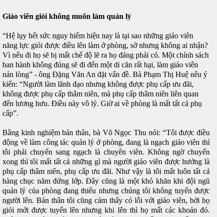
Giáo viên giỏi không muốn làm quản lý
“Hệ lụy hết sức nguy hiểm hiện nay là tại sao những giáo viên
năng lực giỏi được điều lên làm ở phòng, sở nhưng không ai nhận?
Vì nếu đi họ sẽ bị mất chế độ lẽ ra họ đáng phải có. Một chính sách
ban hành không đúng sẽ đi đến một di căn rất hại, làm giáo viên
nản lòng” - ông Đặng Văn An đặt vấn đề. Bà Phạm Thị Huệ nêu ý
kiến: “Người làm lãnh đạo nhưng không được phụ cấp ưu đãi,
không được phụ cấp thâm niên, mà phụ cấp thâm niên liên quan
đến lương hưu. Điều này vô lý. Giờ ai về phòng là mất tất cả phụ
cấp”.
Bằng kinh nghiệm bản thân, bà Võ Ngọc Thu nói: “Tôi được điều
động về làm công tác quản lý ở phòng, đang là ngạch giáo viên thì
tôi phải chuyển sang ngạch là chuyên viên. Không ngờ chuyển
xong thì tôi mất tất cả những gì mà người giáo viên được hưởng là
phụ cấp thâm niên, phụ cấp ưu đãi. Như vậy là tôi mất luôn tất cả
hàng chục năm đứng lớp. Đây cũng là một khó khăn khi đội ngũ
quản lý của phòng đang thiếu nhưng chúng tôi không tuyển được
người lên. Bản thân tôi cũng cảm thấy có lỗi với giáo viên, bởi họ
giỏi mới được tuyển lên nhưng khi lên thì họ mất các khoản đó.