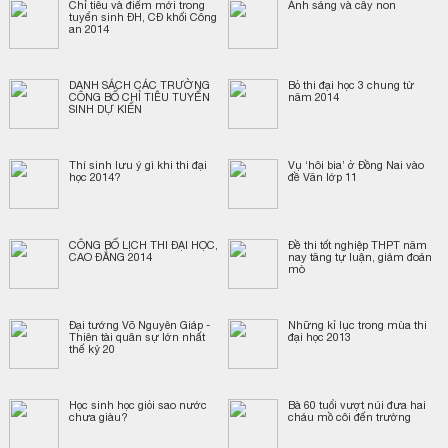
Chỉ tiêu và điểm mới trong
Ánh sáng và cây non
tuyển sinh ĐH, CĐ khối Công
an 2014
DANH SÁCH CÁC TRƯỜNG
Bỏ thi đại học 3 chung từ
CÔNG BỐ CHỈ TIÊU TUYỂN
năm 2014
SINH DỰ KIẾN
Thí sinh lưu ý gì khi thi đại
Vụ ‘hôi bia’ ở Đồng Nai vào
học 2014?
đề Văn lớp 11
CÔNG BỐ LỊCH THI ĐẠI HỌC,
Đề thi tốt nghiệp THPT năm
CAO ĐẲNG 2014
nay tăng tự luận, giảm đoán
mò
Đại tướng Võ Nguyên Giáp -
Những kỉ lục trong mùa thi
Thiên tài quân sự lớn nhất
đại học 2013
thế kỷ 20
Học sinh học giỏi sao nước
Bà 60 tuổi vượt núi đưa hai
chưa giàu?
cháu mồ côi đến trường