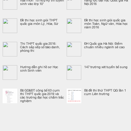
họa môn 'Tổ hợp Kỳ thi tuyển
năng lực Đại học Quốc gia Hà
sinh vào lớp 10'
Nội 2016
Đề thi học sinh giỏi THPT
Đề thi học sinh giỏi quốc gia
quốc gia môn Lý, Hóa, Sử
môn Toán, Ngữ văn, Hóa học
năm 2016
Thi THPT quốc gia 2016:
ĐH Quốc gia Hà Nội: Điểm
Cách sắp xếp số báo danh,
chuẩn nhiều ngành sẽ cao
phòng thi
Hướng dẫn ghi hồ sơ Học
147 trường xét tuyển bổ sung
sinh Sinh viên
Bộ GD&ĐT công bố 63 cụm
Bộ đề thi thử THPT QG lần 1
thi THPT quốc gia 2019 và
cụm Liên trường
các trường đại học chấm trắc
nghiệm