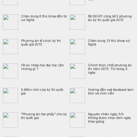
Chân dung 8 thủ khoa đến từ
Bộ GD-ĐT công bố 3 phương
xứ Nghệ
án kỳ thi quốc gia 2015
Phương án tổ chức kỳ thi
Chân dung 13 thủ khoa xứ
quốc gia 2015
Nghệ
Hồ sơ nhập học đại học cần
Chính thức chốt phương án
những gì ?
thi năm 2015: Thi trong 4
ngày
​9 điểm mới của kỳ thi quốc
Hướng dẫn xoá facebook tạm
gia
thời và vĩnh viễn
"Phương án hai phẩy" cho kỳ
Nguyên nhân ngày 5/9
thi quốc gia
không được chọn làm ngày
khai giảng