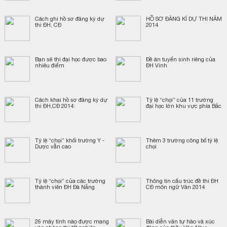
Cách ghi hồ sơ đăng ký dự
HỒ SƠ ĐĂNG KÍ DỰ THI NĂM
thi ĐH, CĐ
2014
Bạn sẽ thi đại học được bao
Đề án tuyển sinh riêng của
nhiêu điểm
ĐH Vinh
Cách khai hồ sơ đăng ký dự
Tỷ lệ “chọi” của 11 trường
thi ĐH,CĐ 2014:
đại học lớn khu vực phía Bắc
Tỷ lệ “chọi” khối trường Y -
Thêm 3 trường công bố tỷ lệ
Dược vẫn cao
chọi
Tỷ lệ “chọi” của các trường
Thông tin cấu trúc đề thi ĐH
thành viên ĐH Đà Nẵng
CĐ môn ngữ Văn 2014
26 máy tính nào được mang
Bài diễn văn tự hào và xúc