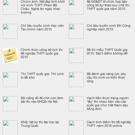
Chùm ảnh: Nét đẹp tinh khôi
Bộ GD&ĐT tổ chức họp báo
nữ sinh THPT Phan Bội
công bố dự thảo quy chế thi
Châu, Nghệ An ngày khai
THPT quốc gia năm 2015.
trường
Chỉ tiêu tuyển sinh Học viện
Chỉ tiêu tuyển sinh ĐH Công
Tài chính năm 2015
nghiệp năm 2015
Chính thức công bố lịch thi
Đề thi mẫu THPT Quốc gia
tốt nghiệp THPT quốc gia
2015: Đạt 5 điểm không dễ!
2015
Thi THPT quốc gia: Thí sinh
Đề đánh giá năng lực yêu
lo đề khó
cầu thí sinh có kiến thức
rộng
Đội nắng 40 độ chờ con làm
Vạch trần thực trạng người
bài thi vào ĐHQG Hà Nội
'tây' thi nhau tràn vào các
quốc gia như Việt Nam dạy
tiếng Anh
Khốc liệt kỳ thi đại học tại
Cách tính điểm thi tốt nghiệp
Trung Quốc
THPT năm 2016 online