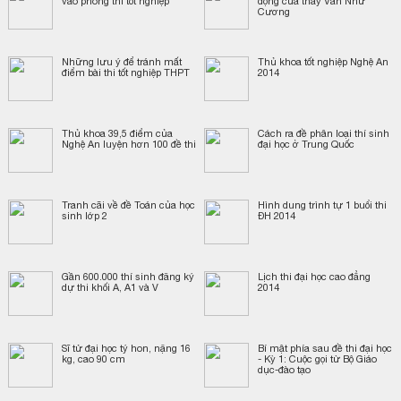
vào phòng thi tốt nghiệp
động của thầy Văn Như
Cương
Những lưu ý để tránh mất
Thủ khoa tốt nghiệp Nghệ An
điểm bài thi tốt nghiệp THPT
2014
Thủ khoa 39,5 điểm của
Cách ra đề phân loại thí sinh
Nghệ An luyện hơn 100 đề thi
đại học ở Trung Quốc
Tranh cãi về đề Toán của học
Hình dung trình tự 1 buổi thi
sinh lớp 2
ĐH 2014
Gần 600.000 thí sinh đăng ký
Lịch thi đại học cao đẳng
dự thi khối A, A1 và V
2014
Sĩ tử đại học tý hon, nặng 16
Bí mật phía sau đề thi đại học
kg, cao 90 cm
- Kỳ 1: Cuộc gọi từ Bộ Giáo
dục-đào tạo