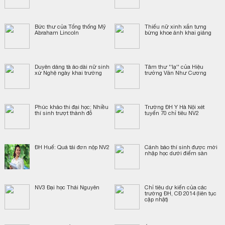
Bức thư của Tổng thống Mỹ
Thiếu nữ xinh xắn tưng
Abraham Lincoln
bừng khoe ảnh khai giảng
Duyên dáng tà áo dài nữ sinh
Tâm thư ''lạ'' của Hiệu
xứ Nghệ ngày khai trường
trưởng Văn Như Cương
Phúc khảo thi đại học: Nhiều
Trường ĐH Y Hà Nội xét
thí sinh trượt thành đỗ
tuyển 70 chỉ tiêu NV2
ĐH Huế: Quá tải đơn nộp NV2
Cảnh báo thí sinh được mời
nhập học dưới điểm sàn
NV3 Đại học Thái Nguyên
Chỉ tiêu dự kiến của các
trường ĐH, CĐ 2014 (liên tục
cập nhật)