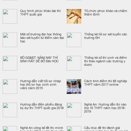
Quy trình phúc khảo bài thi
Tổ chức phúc khảo và chấm
THPT quốc gia
thẩm định
Một số trường đại học thông
Thống kê hồ sơ xét tuyển các
báo xét tuyển từ điểm sàn đại
trường ĐH
học
BỘ GD&ĐT: NĂM NAY THÍ
Thống kê số thí sinh và điểm
SINH RẤT DỄ ĐỖ ĐẠI HỌC
thi theo ngành các trường y
dược
Hướng dẫn viết hồ sơ nhập
Cách tính điểm thi tốt nghiệp
học (hồ sơ học sinh sinh
THPT năm 2017 online
viên) năm 2015
Hướng dẫn điền phiếu đăng
Nghệ An: Hướng dẫn thi vào
ký dự thi THPT quốc gia 2018
lớp 10 THPT năm học 2018-
2019
Nghệ An công bố đề thi minh
Cấu trúc đề thi đánh giá