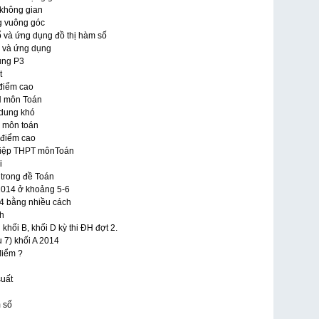
g không gian
ng vuông góc
ố và ứng dụng đồ thị hàm số
m và ứng dụng
ụng P3
t
 điểm cao
ĐH môn Toán
 dung khó
o môn toán
 điểm cao
nghiệp THPT mônToán
i
 trong đề Toán
 2014 ở khoảng 5-6
14 bằng nhiều cách
ch
khối B, khối D kỳ thi ĐH đợt 2.
 7) khối A 2014
điểm ?
suất
m số