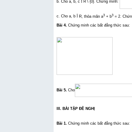
b. Cho a, b, c
Î
R \ {0}. Chứng minh:
3
3
c. Cho a, b
Î
R, thỏa mãn a
+ b
= 2. Chứn
Bài 4.
Chứng minh các bất đẳng thức sau:
Bài 5.
Cho
III. BÀI TẬP ĐỀ NGHỊ
Bài 1.
Chứng minh các bất đẳng thức sau: