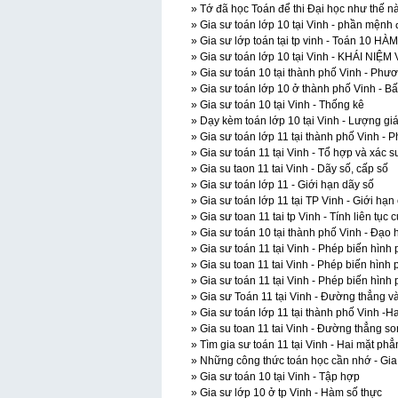
» Tớ đã học Toán để thi Đại học như thế nà
» Gia sư toán lớp 10 tại Vinh - phần mệnh 
» Gia sư lớp toán tại tp vinh - Toán 10 
» Gia sư toán lớp 10 tại Vinh - KHÁI N
» Gia sư toán 10 tại thành phố Vinh - Phươ
» Gia sư toán lớp 10 ở thành phố Vinh - Bấ
» Gia sư toán 10 tại Vinh - Thống kê
» Dạy kèm toán lớp 10 tại Vinh - Lượng gi
» Gia sư toán lớp 11 tại thành phố Vinh - 
» Gia sư toán 11 tại Vinh - Tổ hợp và xác s
» Gia su taon 11 tai Vinh - Dãy số, cấp số
» Gia sư toán lớp 11 - Giới hạn dãy số
» Gia sư toán lớp 11 tại TP Vinh - Giới hạ
» Gia sư toan 11 tai tp Vinh - Tính liên tục
» Gia sư toán 10 tại thành phố Vinh - Đạo
» Gia sư toán 11 tại Vinh - Phép biến hình
» Gia su toan 11 tai Vinh - Phép biến hình
» Gia sư toán 11 tại Vinh - Phép biến hình
» Gia sư Toán 11 tại Vinh - Đường thẳng v
» Gia sư toán lớp 11 tại thành phố Vinh -
» Gia su toan 11 tai Vinh - Đường thẳng s
» Tìm gia sư toán 11 tại Vinh - Hai mặt ph
» Những công thức toán học cần nhớ - Gia s
» Gia sư toán 10 tại Vinh - Tập hợp
» Gia sư lớp 10 ở tp Vinh - Hàm số thực