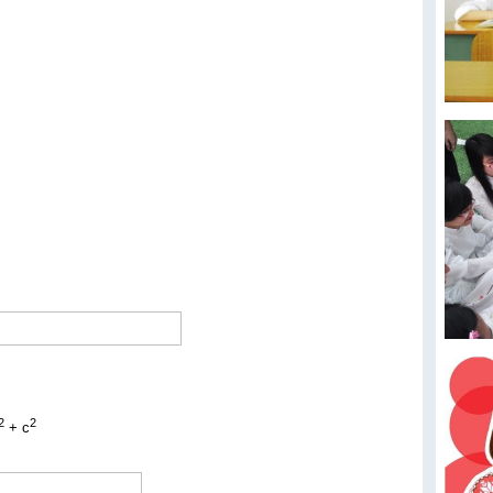
2
2
+ c