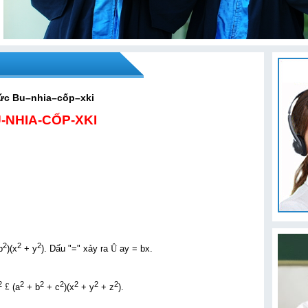
thức Bu–nhia–cốp–xki
-NHIA-CỐP-XKI
2
2
2
b
)(x
+ y
)
. Dấu "=" xảy ra
Û
ay = bx.
2
2
2
2
2
2
2
£
(a
+ b
+ c
)(x
+ y
+ z
).