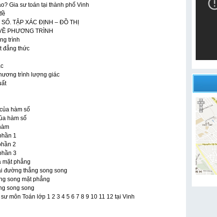
o? Gia sư toán tại thành phố Vinh
đề
HÀM SỐ. TẬP XÁC ĐỊNH – ĐỒ THỊ
IỆM VỀ PHƯƠNG TRÌNH
ng trình
t đẳng thức
ác
Phương trình lượng giác
uất
n của hàm số
 của hàm số
 hàm
 phần 1
 phần 2
 phần 3
à mặt phẳng
Hai đường thẳng song song
ong song mặt phẳng
ẳng song song
ư môn Toán lớp 1 2 3 4 5 6 7 8 9 10 11 12 tại Vinh