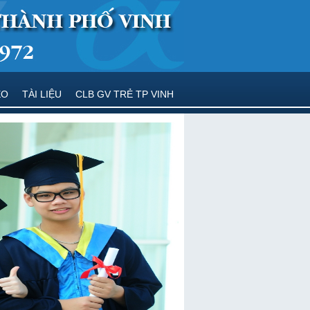
EO
TÀI LIỆU
CLB GV TRẺ TP VINH