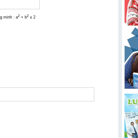
2
2
g minh : a
+ b
≤ 2