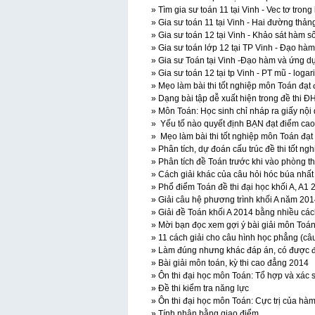
» Tìm gia sư toán 11 tại Vinh - Vec tơ tron
» Gia sư toán 11 tại Vinh - Hai đường thả
» Gia sư toán 12 tại Vinh - Khảo sát hàm s
» Gia sư toán lớp 12 tại TP Vinh - Đạo hà
» Gia sư Toán tại Vinh -Đạo hàm và ứng d
» Gia sư toán 12 tại tp Vinh - PT mũ - logari
» Mẹo làm bài thi tốt nghiệp môn Toán đạt
» Dạng bài tập dễ xuất hiện trong đề thi 
» Môn Toán: Học sinh chỉ nháp ra giấy nội
» Yếu tố nào quyết định BẠN đạt điểm ca
» Mẹo làm bài thi tốt nghiệp môn Toán đạt
» Phân tích, dự đoán cấu trúc đề thi tốt 
» Phân tích đề Toán trước khi vào phòng th
» Cách giải khác của câu hỏi hóc búa nhất
» Phổ điểm Toán đề thi đại học khối A, A1
» Giải câu hệ phương trình khối A năm 20
» Giải đề Toán khối A 2014 bằng nhiều cá
» Mời bạn đọc xem gợi ý bài giải môn Toán 
» 11 cách giải cho câu hình học phẳng (câu
» Làm đúng nhưng khác đáp án, có được 
» Bài giải môn toán, kỳ thi cao đẳng 2014
» Ôn thi đại học môn Toán: Tổ hợp và xác 
» Đề thi kiểm tra năng lực
» Ôn thi đại học môn Toán: Cực trị của hà
» Tính nhân bằng giao điểm