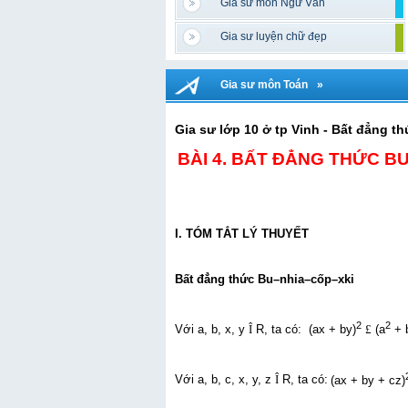
Gia sư môn Ngữ Văn
Gia sư luyện chữ đẹp
Gia sư môn Toán
»
Gia sư lớp 10 ở tp Vinh - Bất đẳng 
BÀI 4. BẤT ĐẲNG THỨC BU
I. TÓM TẮT LÝ THUYẾT
Bất đẳng thức Bu–nhia–cốp–xki
2
2
Với a, b, x, y
Î
R, ta có:
(ax + by)
£
(a
+ 
Với a, b, c, x, y, z
Î
R, ta có:
(ax + by + cz)