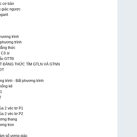
c cơ bản
g giác ngược
garit
Phương trình
 phương trình
đẳng thức
 Cô si
dấu GTTĐ
 BẤT ĐẲNG THỨC TÌM GTLN VÀ GTNN
BĐT
ng trình - Bất phương trình
Thống kê
 1
2
ủa 2 véc tơ P1
ủa 2 véc tơ P2
ương thang
ương tron
 Hàm số ượng giác