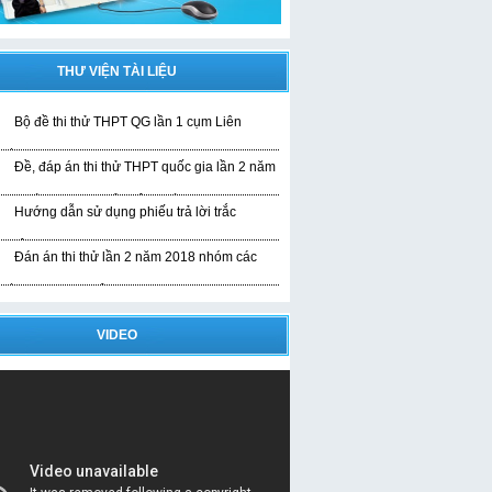
THƯ VIỆN TÀI LIỆU
Bộ đề thi thử THPT QG lần 1 cụm Liên
rường
Đề, đáp án thi thử THPT quốc gia lần 2 năm
019 bài thi KHTN của liên trường
Hướng dẫn sử dụng phiếu trả lời trắc
ghiệm
Đán án thi thử lần 2 năm 2018 nhóm các
rường THPT Nghệ An
VIDEO