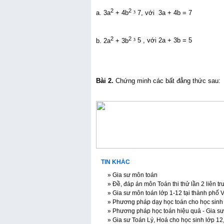
2
2
a. 3a
+ 4b
³
7, với 3a + 4b = 7
2
2
b. 2a
+ 3b
³
5 , với 2a + 3b = 5
Bài 2.
Chứng minh các bất đẳng thức sau:
TIN KHÁC
» Gia sư môn toán
» Đề, đáp án môn Toán thi thử lần 2 liên
» Gia sư môn toán lớp 1-12 tại thành phố 
» Phương pháp dạy học toán cho học sinh tr
» Phương pháp học toán hiệu quả - Gia sư t
» Gia sư Toán Lý, Hoá cho học sinh lớp 12