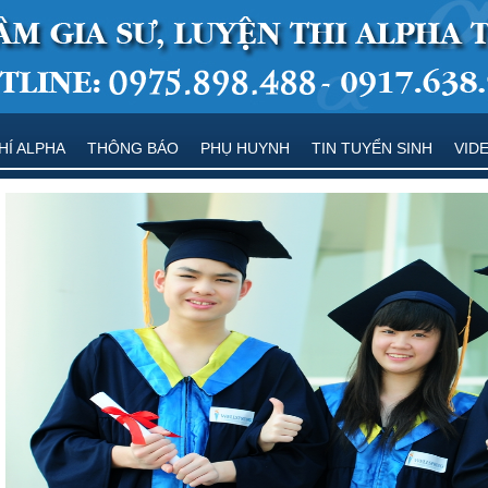
HÍ ALPHA
THÔNG BÁO
PHỤ HUYNH
TIN TUYỂN SINH
VID