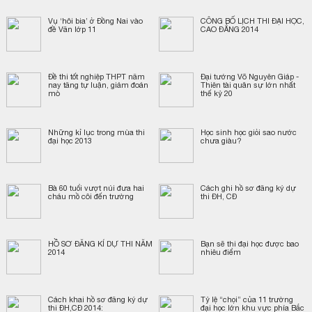
Vụ ‘hôi bia’ ở Đồng Nai vào
CÔNG BỐ LỊCH THI ĐẠI HỌC,
đề Văn lớp 11
CAO ĐẲNG 2014
Đề thi tốt nghiệp THPT năm
Đại tướng Võ Nguyên Giáp -
nay tăng tự luận, giảm đoán
Thiên tài quân sự lớn nhất
mò
thế kỷ 20
Những kỉ lục trong mùa thi
Học sinh học giỏi sao nước
đại học 2013
chưa giàu?
Bà 60 tuổi vượt núi đưa hai
Cách ghi hồ sơ đăng ký dự
cháu mồ côi đến trường
thi ĐH, CĐ
HỒ SƠ ĐĂNG KÍ DỰ THI NĂM
Bạn sẽ thi đại học được bao
2014
nhiêu điểm
Cách khai hồ sơ đăng ký dự
Tỷ lệ “chọi” của 11 trường
thi ĐH,CĐ 2014:
đại học lớn khu vực phía Bắc