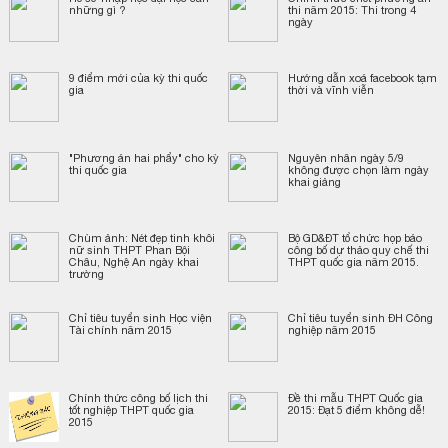
những gì ?
thi năm 2015: Thi trong 4
ngày
​9 điểm mới của kỳ thi quốc
Hướng dẫn xoá facebook tạm
gia
thời và vĩnh viễn
"Phương án hai phẩy" cho kỳ
Nguyên nhân ngày 5/9
thi quốc gia
không được chọn làm ngày
khai giảng
Chùm ảnh: Nét đẹp tinh khôi
Bộ GD&ĐT tổ chức họp báo
nữ sinh THPT Phan Bội
công bố dự thảo quy chế thi
Châu, Nghệ An ngày khai
THPT quốc gia năm 2015.
trường
Chỉ tiêu tuyển sinh Học viện
Chỉ tiêu tuyển sinh ĐH Công
Tài chính năm 2015
nghiệp năm 2015
Chính thức công bố lịch thi
Đề thi mẫu THPT Quốc gia
tốt nghiệp THPT quốc gia
2015: Đạt 5 điểm không dễ!
2015