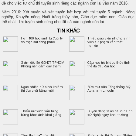
đề cho việc tự chủ thi tuyển sinh riêng các ngành còn lại vào năm 2016.
Năm 2016: Xét tuyển và xét tuyển kết hợp với thi tuyển 5 ngành: Nông
nghiệp, Khuyến nông, Nuôi trồng thủy sản, Giáo dục mầm non, Giáo dục
thể chất. Thi tuyển sinh riêng cho tất cả các ngành còn lại.
TIN KHÁC
Hơn 100 học sinh bị đuổi lý
Thiếu giáo viên nhưng sinh
do mặc sai đồng phục
viên sư phạm vẫn thất
nghiệp
Giám đốc Sở GD-ĐT TPHCM:
Cậu học trò bị đục thủy tinh
Không nên cấm dạy thêm
thể đã đậu đại học
Ngạc nhiên nữ sinh khiếm
Bức thư của Tổng thống Mỹ
thị đọc chữ bằng môi
Abraham Lincoln
Thiếu nữ xinh xắn tưng
Duyên dáng tà áo dài nữ sinh
bừng khoe ảnh khai giảng
xứ Nghệ ngày khai trường
Tâm thư ''lạ'' của Hiệu
Phúc khảo thi đại học: Nhiều