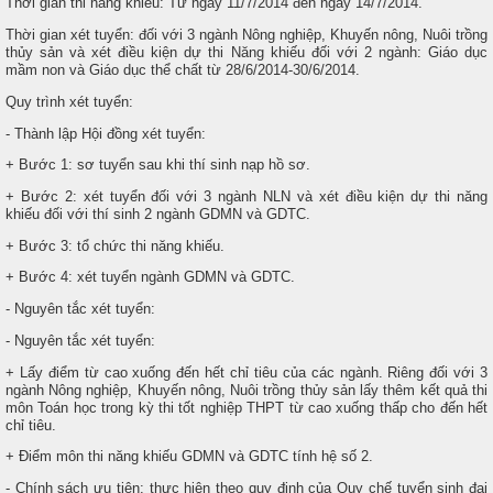
Thời gian thi năng khiếu: Từ ngày 11/7/2014 đến ngày 14/7/2014.
Thời gian xét tuyển: đối với 3 ngành Nông nghiệp, Khuyến nông, Nuôi trồng
thủy sản và xét điều kiện dự thi Năng khiếu đối với 2 ngành: Giáo dục
mầm non và Giáo dục thể chất từ 28/6/2014-30/6/2014.
Quy trình xét tuyển:
- Thành lập Hội đồng xét tuyển:
+ Bước 1: sơ tuyển sau khi thí sinh nạp hồ sơ.
+ Bước 2: xét tuyển đối với 3 ngành NLN và xét điều kiện dự thi năng
khiếu đối với thí sinh 2 ngành GDMN và GDTC.
+ Bước 3: tổ chức thi năng khiếu.
+ Bước 4: xét tuyển ngành GDMN và GDTC.
- Nguyên tắc xét tuyển:
- Nguyên tắc xét tuyển:
+ Lấy điểm từ cao xuống đến hết chỉ tiêu của các ngành. Riêng đối với 3
ngành Nông nghiệp, Khuyến nông, Nuôi trồng thủy sản lấy thêm kết quả thi
môn Toán học trong kỳ thi tốt nghiệp THPT từ cao xuống thấp cho đến hết
chỉ tiêu.
+ Điểm môn thi năng khiếu GDMN và GDTC tính hệ số 2.
- Chính sách ưu tiên: thực hiện theo quy định của Quy chế tuyển sinh đại