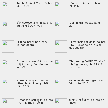
Tranh cãi về đề Toán của học
Hình dung trình tự 1 buổi thi
sinh lớp 2
ĐH 2014
Gần 600.000 thí sinh đăng ký
Lịch thi đại học cao đẳng
dự thi khối A, A1 và V
2014
Sĩ tử đại học tý hon, nặng 16
Bí mật phía sau đề thi đại học
kg, cao 90 cm
- Kỳ 1: Cuộc gọi từ Bộ Giáo
dục-đào tạo
Bí mật phía sau đề thi đại học
Thứ trưởng Bộ GD&ĐT nói về
- Kỳ 2: Trong “đại bản doanh”
những lưu ý kỳ thi ĐH, CĐ
làm đề
năm nay
Những trường Đại học có
Điểm chuẩn trường đại học
điểm chuẩn 'khủng' nhất
Vinh năm 2013
năm 2013
Bí mật phía sau đề thi đại học
Sĩ tử 64 tuổi đi thi đại học lần
- Kỳ 7: Đi mua... đề thi
thứ 6