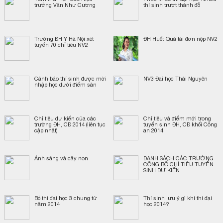
trưởng Văn Như Cương
thí sinh trượt thành đỗ
Trường ĐH Y Hà Nội xét
ĐH Huế: Quá tải đơn nộp NV2
tuyển 70 chỉ tiêu NV2
Cảnh báo thí sinh được mời
NV3 Đại học Thái Nguyên
nhập học dưới điểm sàn
Chỉ tiêu dự kiến của các
Chỉ tiêu và điểm mới trong
trường ĐH, CĐ 2014 (liên tục
tuyển sinh ĐH, CĐ khối Công
cập nhật)
an 2014
Ánh sáng và cây non
DANH SÁCH CÁC TRƯỜNG
CÔNG BỐ CHỈ TIÊU TUYỂN
SINH DỰ KIẾN
Bỏ thi đại học 3 chung từ
Thí sinh lưu ý gì khi thi đại
năm 2014
học 2014?