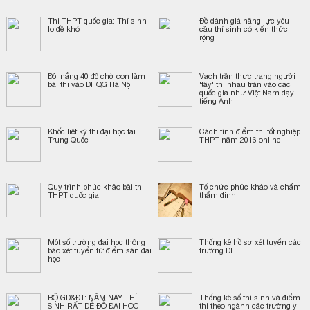
Thi THPT quốc gia: Thí sinh
Đề đánh giá năng lực yêu
lo đề khó
cầu thí sinh có kiến thức
rộng
Đội nắng 40 độ chờ con làm
Vạch trần thực trạng người
bài thi vào ĐHQG Hà Nội
'tây' thi nhau tràn vào các
quốc gia như Việt Nam dạy
tiếng Anh
Khốc liệt kỳ thi đại học tại
Cách tính điểm thi tốt nghiệp
Trung Quốc
THPT năm 2016 online
Quy trình phúc khảo bài thi
Tổ chức phúc khảo và chấm
THPT quốc gia
thẩm định
Một số trường đại học thông
Thống kê hồ sơ xét tuyển các
báo xét tuyển từ điểm sàn đại
trường ĐH
học
BỘ GD&ĐT: NĂM NAY THÍ
Thống kê số thí sinh và điểm
SINH RẤT DỄ ĐỖ ĐẠI HỌC
thi theo ngành các trường y