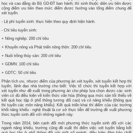
học và cao đẳng do Bộ GD-ĐT ban hành; thí sinh thuộc diện ưu tiên được
cộng điểm ưu tiên theo mức điểm được hưởng vào tổng điểm chung để
xét tuyển.
- Lệ phí tuyển sinh: thực hiện theo quy định hiện hành.
- Chỉ tiêu tuyển sinh:
+ Nông nghiệp: 200 chỉ tiêu
+ Khuyến nông và Phát triển nông thôn: 200 chỉ tiêu
+ Nuôi trồng thủy sản: 200 chỉ tiêu
+ GDMN: 100 chỉ tiêu
+ GDTC: 50 chỉ tiêu
Phân tích ưu, nhược điểm của phương án xét tuyển, xét tuyển kết hợp thi
tuyển, lãnh đạo nhà trường cho biết: Việc tổ chức thi tuyển kết hợp với
xét tuyển như đề xuất trong phương án cho phép lựa chọn được các sinh
viên có đủ điều kiện về kiến thức văn hóa (thông qua mức sàn tối thiểu về
kết quả học tập ở phổ thông tương đối cao) và có năng khiếu (thông qua
thi tuyển các môn năng khiếu). Kết quả triển khai thí điểm của các trường
khối năng khiếu - nghệ thuật là cơ sở thực tiễn để trường đề xuất phương
thức tuyển sinh đối với những ngành này.
Trong năm 2014, bên cạnh đổi mới phương thức tuyển sinh đối với các
ngành năng khiếu, trường cũng đề xuất thí điểm việc xét tuyển bằng kết
quả học tập ở phổ thông đối với một số ngành, điều kiện đảm bảo chất