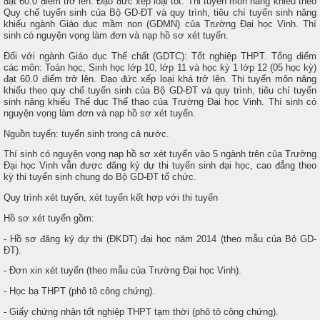
đạt 60.0 điểm trở lên. Đạo đức xếp loại tốt. Thi tuyển môn năng khiếu theo
Quy chế tuyển sinh của Bộ GD-ĐT và quy trình, tiêu chí tuyển sinh năng
khiếu ngành Giáo dục mầm non (GDMN) của Trường Đại học Vinh. Thí
sinh có nguyện vọng làm đơn và nạp hồ sơ xét tuyển.
Đối với ngành Giáo dục Thể chất (GDTC): Tốt nghiệp THPT. Tổng điểm
các môn: Toán học, Sinh học lớp 10, lớp 11 và học kỳ 1 lớp 12 (05 học kỳ)
đạt 60.0 điểm trở lên. Đạo đức xếp loại khá trở lên. Thi tuyển môn năng
khiếu theo quy chế tuyển sinh của Bộ GD-ĐT và quy trình, tiêu chí tuyển
sinh năng khiếu Thể dục Thể thao của Trường Đại học Vinh. Thí sinh có
nguyện vọng làm đơn và nạp hồ sơ xét tuyển.
Nguồn tuyển: tuyển sinh trong cả nước.
Thí sinh có nguyện vọng nạp hồ sơ xét tuyển vào 5 ngành trên của Trường
Đại học Vinh vẫn được đăng ký dự thi tuyển sinh đại học, cao đẳng theo
kỳ thi tuyển sinh chung do Bộ GD-ĐT tổ chức.
Quy trình xét tuyển, xét tuyển kết hợp với thi tuyển
Hồ sơ xét tuyển gồm:
- Hồ sơ đăng ký dự thi (ĐKDT) đại học năm 2014 (theo mẫu của Bộ GD-
ĐT).
- Đơn xin xét tuyển (theo mẫu của Trường Đại học Vinh).
- Học bạ THPT (phô tô công chứng).
- Giấy chứng nhận tốt nghiệp THPT tạm thời (phô tô công chứng).