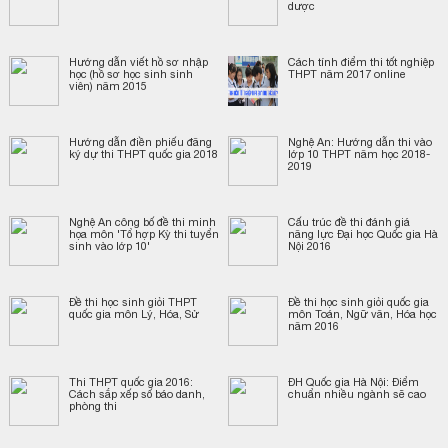
dược
Hướng dẫn viết hồ sơ nhập
Cách tính điểm thi tốt nghiệp
học (hồ sơ học sinh sinh
THPT năm 2017 online
viên) năm 2015
Hướng dẫn điền phiếu đăng
Nghệ An: Hướng dẫn thi vào
ký dự thi THPT quốc gia 2018
lớp 10 THPT năm học 2018-
2019
Nghệ An công bố đề thi minh
Cấu trúc đề thi đánh giá
họa môn 'Tổ hợp Kỳ thi tuyển
năng lực Đại học Quốc gia Hà
sinh vào lớp 10'
Nội 2016
Đề thi học sinh giỏi THPT
Đề thi học sinh giỏi quốc gia
quốc gia môn Lý, Hóa, Sử
môn Toán, Ngữ văn, Hóa học
năm 2016
Thi THPT quốc gia 2016:
ĐH Quốc gia Hà Nội: Điểm
Cách sắp xếp số báo danh,
chuẩn nhiều ngành sẽ cao
phòng thi