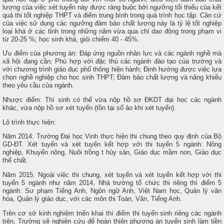
lượng của việc xét tuyển này được ràng buộc bởi ngưỡng tối thiểu của kết
quả thi tốt nghiệp THPT và điểm trung bình trong quá trình học tập. Căn cứ
của việc sử dụng các ngưỡng đảm bảo chất lượng này là tỷ lệ tốt nghiệp
loại khá ở các tỉnh trong những năm vừa qua chỉ dao động trong phạm vi
từ 20-25 %; học sinh khá, giỏi chiếm 40 - 45%.
Ưu điểm của phương án: Đáp ứng nguồn nhân lực và các ngành nghề mà
xã hội đang cần; Phù hợp với đặc thù các ngành đào tạo của trường và
với chương trình giáo dục phổ thông hiện hành; Định hướng được việc lựa
chọn nghề nghiệp cho học sinh THPT; Đảm bảo chất lượng và năng khiếu
theo yêu cầu của ngành.
Nhược điểm: Thí sinh có thể vừa nộp hồ sơ ĐKDT đại học các ngành
khác, vừa nộp hồ sơ xét tuyển (tồn tại số ảo khi xét tuyển).
Lộ trình thực hiện:
Năm 2014: Trường Đại học Vinh thực hiện thi chung theo quy định của Bộ
GD-ĐT. Xét tuyển và xét tuyển kết hợp với thi tuyển 5 ngành: Nông
nghiệp, Khuyến nông, Nuôi trồng t hủy sản, Giáo dục mầm non, Giáo dục
thể chất.
Năm 2015: Ngoài việc thi chung, xét tuyển và xét tuyển kết hợp với thi
tuyển 5 ngành như năm 2014, Nhà trường tổ chức thi riêng thí điểm 5
ngành: Sư phạm Tiếng Anh, Ngôn ngữ Anh, Việt Nam học, Quản lý văn
hóa, Quản lý giáo dục, với các môn thi Toán, Văn, Tiếng Anh.
Trên cơ sở kinh nghiệm triển khai thí điểm thi tuyển sinh riêng các ngành
trên, Trường sẽ nghiên cứu để hoàn thiện phương án tuyển sinh làm tiền