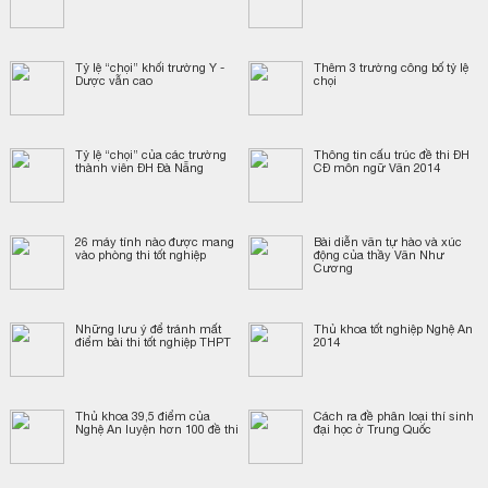
Tỷ lệ “chọi” khối trường Y -
Thêm 3 trường công bố tỷ lệ
Dược vẫn cao
chọi
Tỷ lệ “chọi” của các trường
Thông tin cấu trúc đề thi ĐH
thành viên ĐH Đà Nẵng
CĐ môn ngữ Văn 2014
26 máy tính nào được mang
Bài diễn văn tự hào và xúc
vào phòng thi tốt nghiệp
động của thầy Văn Như
Cương
Những lưu ý để tránh mất
Thủ khoa tốt nghiệp Nghệ An
điểm bài thi tốt nghiệp THPT
2014
Thủ khoa 39,5 điểm của
Cách ra đề phân loại thí sinh
Nghệ An luyện hơn 100 đề thi
đại học ở Trung Quốc