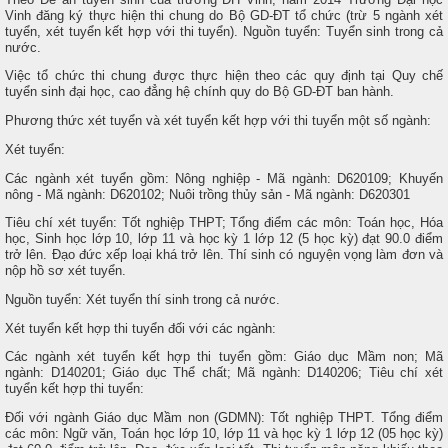
Vinh đăng ký thực hiện thi chung do Bộ GD-ĐT tổ chức (trừ 5 ngành xét
tuyển, xét tuyển kết hợp với thi tuyển). Nguồn tuyển: Tuyển sinh trong cả
nước.
Việc tổ chức thi chung được thực hiện theo các quy định tại Quy chế
tuyển sinh đại học, cao đẳng hệ chính quy do Bộ GD-ĐT ban hành.
Phương thức xét tuyển và xét tuyển kết hợp với thi tuyển một số ngành:
Xét tuyển:
Các ngành xét tuyển gồm: Nông nghiệp - Mã ngành: D620109; Khuyến
nông - Mã ngành: D620102; Nuôi trồng thủy sản - Mã ngành: D620301
Tiêu chí xét tuyển: Tốt nghiệp THPT; Tổng điểm các môn: Toán học, Hóa
học, Sinh học lớp 10, lớp 11 và học kỳ 1 lớp 12 (5 học kỳ) đạt 90.0 điểm
trở lên. Đạo đức xếp loại khá trở lên. Thí sinh có nguyện vọng làm đơn và
nộp hồ sơ xét tuyển.
Nguồn tuyển: Xét tuyển thí sinh trong cả nước.
Xét tuyển kết hợp thi tuyển đối với các ngành:
Các ngành xét tuyển kết hợp thi tuyển gồm: Giáo dục Mầm non; Mã
ngành: D140201; Giáo dục Thể chất; Mã ngành: D140206; Tiêu chí xét
tuyển kết hợp thi tuyển:
Đối với ngành Giáo dục Mầm non (GDMN): Tốt nghiệp THPT. Tổng điểm
các môn: Ngữ văn, Toán học lớp 10, lớp 11 và học kỳ 1 lớp 12 (05 học kỳ)