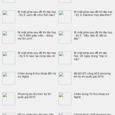
Bí mật phía sau đề thi đại học
Bí mật phía sau đề thi đại học
- Kỳ 3: Làm đề như thế nào?
- Kỳ 4: Electron hay êlectrôn?
Bí mật phía sau đề thi đại học
Bí mật phía sau đề thi đại học
- Kỳ 5 Mời giáo viên... đóng
- Kỳ 6: “Dậy, dậy đi, tất cả
vai thí sinh
dậy”
Bí mật phía sau đề thi đại học
Bí mật phía sau đề thi đại
- Kỳ 9 In sao: ba vòng bảo vệ
học: 20 ngày trong “trại in
sao”
Chân dung 8 thủ khoa đến từ
Bộ GD-ĐT công bố 3 phương
xứ Nghệ
án kỳ thi quốc gia 2015
Phương án tổ chức kỳ thi
Chân dung 13 thủ khoa xứ
quốc gia 2015
Nghệ
Hồ sơ nhập học đại học cần
Chính thức chốt phương án