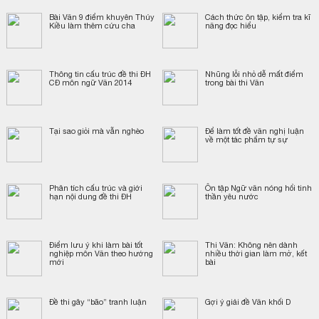
Bài Văn 9 điểm khuyên Thúy
Cách thức ôn tập, kiểm tra kĩ
Kiều làm thêm cứu cha
năng đọc hiểu
Thông tin cấu trúc đề thi ĐH
Nhũng lỗi nhỏ dễ mất điểm
CĐ môn ngữ Văn 2014
trong bài thi Văn
Tại sao giỏi mà vẫn nghèo
Để làm tốt đề văn nghị luận
về một tác phẩm tự sự
Phân tích cấu trúc và giới
Ôn tập Ngữ văn nóng hổi tinh
hạn nội dung đề thi ĐH
thần yêu nước
Điểm lưu ý khi làm bài tốt
Thi Văn: Không nên dành
nghiệp môn Văn theo hướng
nhiều thời gian làm mở, kết
mới
bài
Đề thi gây “bão” tranh luận
Gợi ý giải đề Văn khối D