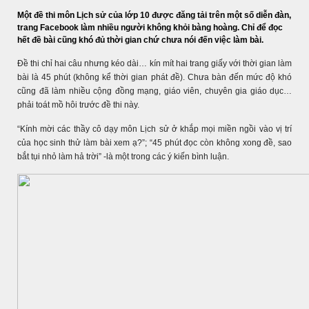
Một đề thi môn Lịch sử của lớp 10 được đăng tải trên một số diễn đàn,
trang Facebook làm nhiều người không khỏi bàng hoàng. Chỉ để đọc
hết đề bài cũng khó đủ thời gian chứ chưa nói đến việc làm bài.
Đề thi chỉ hai câu nhưng kéo dài… kín mít hai trang giấy với thời gian làm
bài là 45 phút (không kể thời gian phát đề). Chưa bàn đến mức độ khó
cũng đã làm nhiều cộng đồng mạng, giáo viên, chuyên gia giáo dục…
phải toát mồ hôi trước đề thi này.
“Kính mời các thầy cô dạy môn Lịch sử ở khắp mọi miền ngồi vào vị trí
của học sinh thử làm bài xem ạ?”; “45 phút đọc còn không xong đề, sao
bắt tụi nhỏ làm hả trời” -là một trong các ý kiến bình luận.