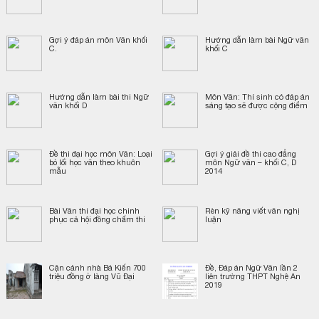
Gợi ý đáp án môn Văn khối
Hướng dẫn làm bài Ngữ văn
C.
khối C
Hướng dẫn làm bài thi Ngữ
Môn Văn: Thí sinh có đáp án
văn khối D
sáng tạo sẽ được cộng điểm
Đề thi đại học môn Văn: Loại
Gợi ý giải đề thi cao đẳng
bỏ lối học văn theo khuôn
môn Ngữ văn – khối C, D
mẫu
2014
Bài Văn thi đại học chinh
Rèn kỹ năng viết văn nghị
phục cả hội đồng chấm thi
luận
Cận cảnh nhà Bá Kiến 700
Đề, Đáp án Ngữ Văn lần 2
triệu đồng ở làng Vũ Đại
liên trường THPT Nghệ An
2019