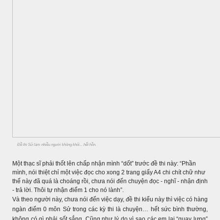
Đề thi Sử làm nhiều người không khỏi... hết hồn.
Một thạc sĩ phải thốt lên chấp nhận mình “dốt” trước đề thi này: “Phần
mình, nói thiệt chỉ một việc đọc cho xong 2 trang giấy A4 chi chít chữ như
thế này đã quá là choáng rồi, chưa nói đến chuyện đọc - nghĩ - nhận định
- trả lời. Thôi tự nhận điểm 1 cho nó lành”.
Và theo người này, chưa nói đến việc dạy, đề thi kiểu này thì việc có hàng
ngàn điểm 0 môn Sử trong các kỳ thi là chuyện… hết sức bình thường,
không có gì phải sốt sắng. Cũng như lý do vì sao các em lại “quay lưng”