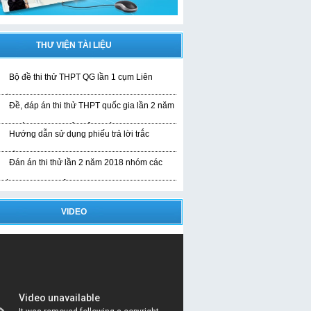
THƯ VIỆN TÀI LIỆU
Bộ đề thi thử THPT QG lần 1 cụm Liên
rường
Đề, đáp án thi thử THPT quốc gia lần 2 năm
019 bài thi KHTN của liên trường
Hướng dẫn sử dụng phiếu trả lời trắc
ghiệm
Đán án thi thử lần 2 năm 2018 nhóm các
rường THPT Nghệ An
VIDEO