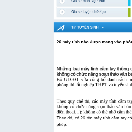
Gia sư môn Ngữ Văn
Gia sư luyện chữ đẹp
Tin TUYỂN SINH
»
26 máy tính nào được mang vào phòn
Những loại máy tính cầm tay thông d
không có chức năng soạn thảo văn bả
Bộ GD-ĐT vừa công bố danh sách má
phòng thi tốt nghiệp THPT và tuyển sin
Theo quy chế thi, các máy tính cầm t
không có chức năng soạn thảo văn bản 
điện thoại…); không có thẻ nhớ cắm th
Theo đó, có 26 tên máy tính cầm tay c
phép.