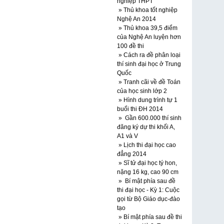
nghiệp THPT
» Thủ khoa tốt nghiệp
Nghệ An 2014
» Thủ khoa 39,5 điểm
của Nghệ An luyện hơn
100 đề thi
» Cách ra đề phân loại
thí sinh đại học ở Trung
Quốc
» Tranh cãi về đề Toán
của học sinh lớp 2
» Hình dung trình tự 1
buổi thi ĐH 2014
» Gần 600.000 thí sinh
đăng ký dự thi khối A,
A1 và V
» Lịch thi đại học cao
đẳng 2014
» Sĩ tử đại học tý hon,
nặng 16 kg, cao 90 cm
» Bí mật phía sau đề
thi đại học - Kỳ 1: Cuộc
gọi từ Bộ Giáo dục-đào
tạo
» Bí mật phía sau đề thi