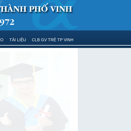
EO
TÀI LIỆU
CLB GV TRẺ TP VINH