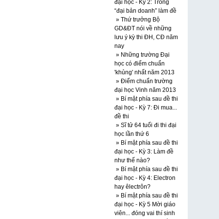
đại học - Kỳ 2: Trong
“đại bản doanh” làm đề
» Thứ trưởng Bộ
GD&ĐT nói về những
lưu ý kỳ thi ĐH, CĐ năm
nay
» Những trường Đại
học có điểm chuẩn
'khủng' nhất năm 2013
» Điểm chuẩn trường
đại học Vinh năm 2013
» Bí mật phía sau đề thi
đại học - Kỳ 7: Đi mua...
đề thi
» Sĩ tử 64 tuổi đi thi đại
học lần thứ 6
» Bí mật phía sau đề thi
đại học - Kỳ 3: Làm đề
như thế nào?
» Bí mật phía sau đề thi
đại học - Kỳ 4: Electron
hay êlectrôn?
» Bí mật phía sau đề thi
đại học - Kỳ 5 Mời giáo
viên... đóng vai thí sinh