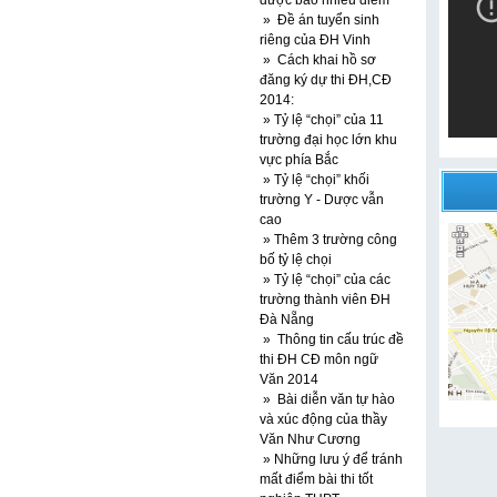
được bao nhiêu điểm
» Đề án tuyển sinh
riêng của ĐH Vinh
» Cách khai hồ sơ
đăng ký dự thi ĐH,CĐ
2014:
» Tỷ lệ “chọi” của 11
trường đại học lớn khu
vực phía Bắc
» Tỷ lệ “chọi” khối
trường Y - Dược vẫn
cao
» Thêm 3 trường công
bố tỷ lệ chọi
» Tỷ lệ “chọi” của các
trường thành viên ĐH
Đà Nẵng
» Thông tin cấu trúc đề
thi ĐH CĐ môn ngữ
Văn 2014
» Bài diễn văn tự hào
và xúc động của thầy
Văn Như Cương
» Những lưu ý để tránh
mất điểm bài thi tốt