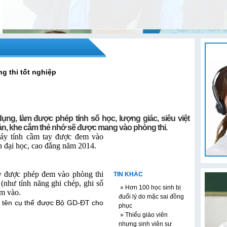
g thi tốt nghiệp
ụng, làm được phép tính số học, lượng giác, siêu việt
n, khe cắm thẻ nhớ sẽ được mang vào phòng thi.
y tính cầm tay được đem vào
h đại học, cao đẳng năm 2014.
ay được phép đem vào phòng thi
TIN KHÁC
(như tính năng ghi chép, ghi số
» Hơn 100 học sinh bị
êm vào.
đuổi lý do mặc sai đồng
ó tên cụ thể được Bộ GD-ĐT cho
phục
» Thiếu giáo viên
nhưng sinh viên sư