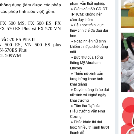
phạm vẫn thất nghiệp
 thông dụng (làm được các phép
» Giám đốc Sở GD-ĐT
 các phép tính siêu việt) gồm:
TPHCM: Không nên
cấm dạy thêm
 FX 500 MS, FX 500 ES, FX
» Cậu học trò bị đục
FX 570 ES Plus và FX 570 VN
thủy tinh thể đã đậu đại
học
và 570 ES Plus II
» Ngạc nhiên nữ sinh
VN 500 ES, VN 500 ES plus
khiếm thị đọc chữ bằng
VN-570ES Plus
môi
, EL 509WM
» Bức thư của Tổng
thống Mỹ Abraham
Lincoln
» Thiếu nữ xinh xắn
tưng bừng khoe ảnh
khai giảng
» Duyên dáng tà áo dài
nữ sinh xứ Nghệ ngày
khai trường
» Tâm thư ''lạ'' của
Hiệu trưởng Văn Như
Cương
» Phúc khảo thi đại
học: Nhiều thí sinh trượt
thành đỗ