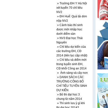
» Trường ĐH Y Hà Nội
xét tuyển 70 chỉ tiêu
NV2
» ĐH Huế: Quá tải đơn
nộp NV2
» Cảnh báo thí sinh
được mời nhập học
dưới điểm sàn
» NV3 Đại học Thái
Nguyên
» Chỉ tiêu dự kiến của
các trường ĐH, CĐ
2014 (liên tục cập nhật)
» Chỉ tiêu và điểm mới
trong tuyển sinh ĐH,
CĐ khối Công an 2014
» Ánh sáng và cây non
» DANH SÁCH CÁC
TRƯỜNG CÔNG BỐ
CHỈ TIÊU TUYỂN SINH
DỰ KIẾN
» Bỏ thi đại học 3
chung từ năm 2014
» Thí sinh lưu ý gì khi
thi đại học 2014?