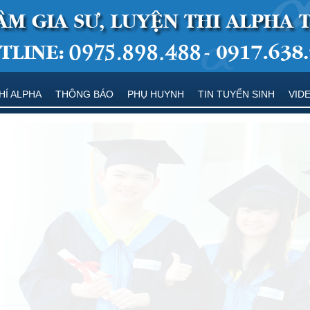
HÍ ALPHA
THÔNG BÁO
PHỤ HUYNH
TIN TUYỂN SINH
VID