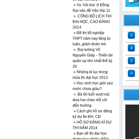
» Vụ ‘hôi bia’ ở Đồng
Nai vào đề Văn lớp 11
» CÔNG BỐ LỊCH THI
ĐẠI HỌC, CAO ĐẲNG
2014
» Đề thi tốt nghiệp
THPT năm nay tăng tự
t
luận, giảm đoán mò
» Đại tướng Võ
Nguyên Giáp - Thiên tài
2
quân sự lớn nhất thế kỷ
20
n
» Những kỉ lục trong
mùa thi đại học 2013
t
» Học sinh học giỏi sao
nước chưa giàu?
» Bà 60 tuổi vượt núi
đưa hai cháu mồ côi
đến trường
» Cách ghi hồ sơ đăng
ký dự thi ĐH, CĐ
» HỒ SƠ ĐĂNG KÍ DỰ
THI NĂM 2014
» Bạn sẽ thi đại học