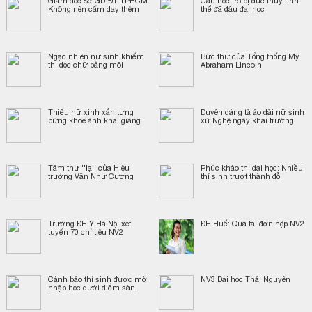
Giám đốc Sở GD-ĐT TPHCM:
Cậu học trò bị đục thủy tinh
Không nên cấm dạy thêm
thể đã đậu đại học
Ngạc nhiên nữ sinh khiếm
Bức thư của Tổng thống Mỹ
thị đọc chữ bằng môi
Abraham Lincoln
Thiếu nữ xinh xắn tưng
Duyên dáng tà áo dài nữ sinh
bừng khoe ảnh khai giảng
xứ Nghệ ngày khai trường
Tâm thư ''lạ'' của Hiệu
Phúc khảo thi đại học: Nhiều
trưởng Văn Như Cương
thí sinh trượt thành đỗ
Trường ĐH Y Hà Nội xét
ĐH Huế: Quá tải đơn nộp NV2
tuyển 70 chỉ tiêu NV2
Cảnh báo thí sinh được mời
NV3 Đại học Thái Nguyên
nhập học dưới điểm sàn