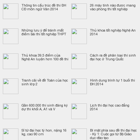
Thông tin cấu trúc đề thi ĐH
26 máy tính nào được mang
CĐ môn ngữ Văn 2014
vào phòng thi tốt nghiệp
Những lưu ý để tránh mất
Thủ khoa tốt nghiệp Nghệ An
điểm bài thi tốt nghiệp THPT
2014
Thủ khoa 39,5 điểm của
Cách ra đề phân loại thí sinh
Nghệ An luyện hơn 100 đề thi
đại học ở Trung Quốc
Tranh cãi về đề Toán của học
Hình dung trình tự 1 buổi thi
sinh lớp 2
ĐH 2014
Gần 600.000 thí sinh đăng ký
Lịch thi đại học cao đẳng
dự thi khối A, A1 và V
2014
Sĩ tử đại học tý hon, nặng 16
Bí mật phía sau đề thi đại học
kg, cao 90 cm
- Kỳ 1: Cuộc gọi từ Bộ Giáo
dục-đào tạo