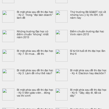
Bí mật phía sau đề thi đại học
Thứ trưởng Bộ GD&ĐT nói về
- Kỳ 2: Trong “đại bản doanh”
những lưu ý kỳ thi ĐH, CĐ
làm đề
năm nay
Những trường Đại học có
Điểm chuẩn trường đại học
điểm chuẩn 'khủng' nhất
Vinh năm 2013
năm 2013
Bí mật phía sau đề thi đại học
Sĩ tử 64 tuổi đi thi đại học lần
- Kỳ 7: Đi mua... đề thi
thứ 6
Bí mật phía sau đề thi đại học
Bí mật phía sau đề thi đại học
- Kỳ 3: Làm đề như thế nào?
- Kỳ 4: Electron hay êlectrôn?
Bí mật phía sau đề thi đại học
Bí mật phía sau đề thi đại học
- Kỳ 5 Mời giáo viên... đóng
- Kỳ 6: “Dậy, dậy đi, tất cả
vai thí sinh
dậy”