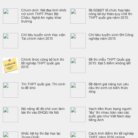
Chùm ảnh: Nét đẹp tinh khôi
Bộ GD&ĐT tổ chức họp báo
nữ sinh THPT Phan Bội
công bố dự thảo quy chế thi
Châu, Nghệ An ngày khai
THPT quốc gia năm 2015.
trường
Chỉ tiêu tuyển sinh Học viện
Chỉ tiêu tuyển sinh ĐH Công
Tài chính năm 2015
nghiệp năm 2015
Chính thức công bố lịch thi
Đề thi mẫu THPT Quốc gia
tốt nghiệp THPT quốc gia
2015: Đạt 5 điểm không dễ!
2015
Thi THPT quốc gia: Thí sinh
Đề đánh giá năng lực yêu
lo đề khó
cầu thí sinh có kiến thức
rộng
Đội nắng 40 độ chờ con làm
Vạch trần thực trạng người
bài thi vào ĐHQG Hà Nội
'tây' thi nhau tràn vào các
quốc gia như Việt Nam dạy
tiếng Anh
Khốc liệt kỳ thi đại học tại
Cách tính điểm thi tốt nghiệp
Trung Quốc
THPT năm 2016 online