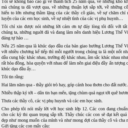
Tôi sẽ không báo cáo gì về thành tích 25 năm qua, về những khó k
mà chúng ta đã vượt qua, về những thuận lợi sắp tới, về những c
hiến to lớn nhưng thầm lặng của các thầy cô giáo, về sự chăm chỉ 
luyện của các em học sinh, về sự nhiệt tình của các vị phụ huynh…
Tôi chỉ xin được nói những lời cám ơn tự đáy lòng tôi đối với tất
chúng ta, những nguời đã và đang làm nên danh hiệu Lương Thế V
đáng tự hào …
Nếu 25 năm qua là khúc dạo đầu của bản giao hưởng Lương Thế V
với nhiều chương kế tiếp thì mỗi người trong chúng ta là một nốt nh
dẫu cung bậc khác nhau, trường độ khác nhau, âm sắc khác nhau nh
rất hòa đồng, hòa quyện với nhau để làm nên giai điệu đầy ấn tượng 
khúc dạo đầu ấy…
Tôi tin rằng:
Hai lăm năm qua - thầy giỏi trò hay, góp cánh hoa thơm cho đất nước.
Nhiều thập kỷ tới – dân tin bạn mến, tặng chùm quả ngọt tới quê hươn
Thưa các thầy cô, các vị phụ huynh và các em học sinh.
Cho phép tôi nói mấy lời với học sinh lớp 12. Các con đang chuẩn
cho các kỳ thi quan trọng sắp tới. Thầy chúc các con sẽ đạt kết quả 
đẹp như mong muốn của mình và như mong đợi của thầy cô và cha 
Gửi tặng các con mấy câu: