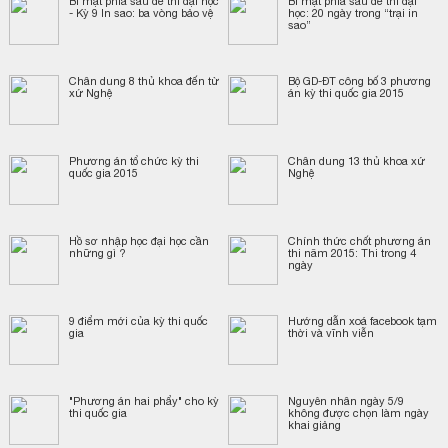
Bí mật phía sau đề thi đại học
Bí mật phía sau đề thi đại
- Kỳ 9 In sao: ba vòng bảo vệ
học: 20 ngày trong “trại in
sao”
Chân dung 8 thủ khoa đến từ
Bộ GD-ĐT công bố 3 phương
xứ Nghệ
án kỳ thi quốc gia 2015
Phương án tổ chức kỳ thi
Chân dung 13 thủ khoa xứ
quốc gia 2015
Nghệ
Hồ sơ nhập học đại học cần
Chính thức chốt phương án
những gì ?
thi năm 2015: Thi trong 4
ngày
​9 điểm mới của kỳ thi quốc
Hướng dẫn xoá facebook tạm
gia
thời và vĩnh viễn
"Phương án hai phẩy" cho kỳ
Nguyên nhân ngày 5/9
thi quốc gia
không được chọn làm ngày
khai giảng