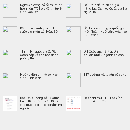
Nghệ An công bố đề thi minh
Cấu trúc đề thi đánh giá
họa môn 'Tổ hợp Kỳ thi tuyển
năng lực Đại học Quốc gia Hà
sinh vào lớp 10'
Nội 2016
Đề thi học sinh giỏi THPT
Đề thi học sinh giỏi quốc gia
quốc gia môn Lý, Hóa, Sử
môn Toán, Ngữ văn, Hóa học
năm 2016
Thi THPT quốc gia 2016:
ĐH Quốc gia Hà Nội: Điểm
Cách sắp xếp số báo danh,
chuẩn nhiều ngành sẽ cao
phòng thi
Hướng dẫn ghi hồ sơ Học
147 trường xét tuyển bổ sung
sinh Sinh viên
Bộ GD&ĐT công bố 63 cụm
Bộ đề thi thử THPT QG lần 1
thi THPT quốc gia 2019 và
cụm Liên trường
các trường đại học chấm trắc
nghiệm