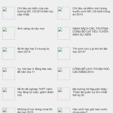
Chỉ tiêu dự kiến của các
Chỉ tiêu và điểm mới trong
trường ĐH, CĐ 2014 (liên tục
tuyển sinh ĐH, CĐ khối Công
cập nhật)
an 2014
Ánh sáng và cây non
DANH SÁCH CÁC TRƯỜNG
CÔNG BỐ CHỈ TIÊU TUYỂN
SINH DỰ KIẾN
Bỏ thi đại học 3 chung từ
Thí sinh lưu ý gì khi thi đại
năm 2014
học 2014?
Vụ ‘hôi bia’ ở Đồng Nai vào
CÔNG BỐ LỊCH THI ĐẠI HỌC,
đề Văn lớp 11
CAO ĐẲNG 2014
Đề thi tốt nghiệp THPT năm
Đại tướng Võ Nguyên Giáp -
nay tăng tự luận, giảm đoán
Thiên tài quân sự lớn nhất
mò
thế kỷ 20
Những kỉ lục trong mùa thi
Học sinh học giỏi sao nước
đại học 2013
chưa giàu?