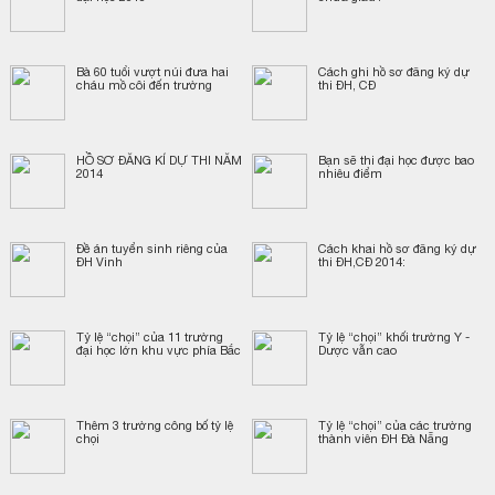
Bà 60 tuổi vượt núi đưa hai
Cách ghi hồ sơ đăng ký dự
cháu mồ côi đến trường
thi ĐH, CĐ
HỒ SƠ ĐĂNG KÍ DỰ THI NĂM
Bạn sẽ thi đại học được bao
2014
nhiêu điểm
Đề án tuyển sinh riêng của
Cách khai hồ sơ đăng ký dự
ĐH Vinh
thi ĐH,CĐ 2014:
Tỷ lệ “chọi” của 11 trường
Tỷ lệ “chọi” khối trường Y -
đại học lớn khu vực phía Bắc
Dược vẫn cao
Thêm 3 trường công bố tỷ lệ
Tỷ lệ “chọi” của các trường
chọi
thành viên ĐH Đà Nẵng