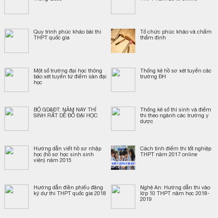
Quy trình phúc khảo bài thi
Tổ chức phúc khảo và chấm
THPT quốc gia
thẩm định
Một số trường đại học thông
Thống kê hồ sơ xét tuyển các
báo xét tuyển từ điểm sàn đại
trường ĐH
học
BỘ GD&ĐT: NĂM NAY THÍ
Thống kê số thí sinh và điểm
SINH RẤT DỄ ĐỖ ĐẠI HỌC
thi theo ngành các trường y
dược
Hướng dẫn viết hồ sơ nhập
Cách tính điểm thi tốt nghiệp
học (hồ sơ học sinh sinh
THPT năm 2017 online
viên) năm 2015
Hướng dẫn điền phiếu đăng
Nghệ An: Hướng dẫn thi vào
ký dự thi THPT quốc gia 2018
lớp 10 THPT năm học 2018-
2019