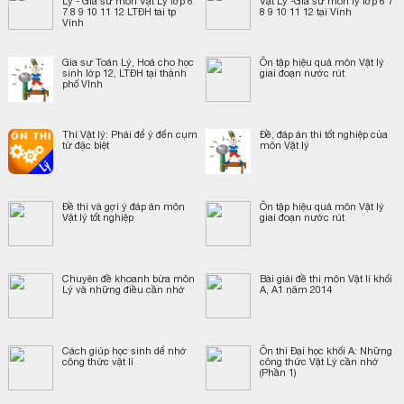
Lý - Gia sư môn Vật Lý lớp 6
Vật Lý -Gia sư môn lý lớp 6 7
7 8 9 10 11 12 LTĐH tai tp
8 9 10 11 12 tại Vinh
Vinh
Gia sư Toán Lý, Hoá cho học
Ôn tập hiệu quả môn Vật lý
sinh lớp 12, LTĐH tại thành
giai đoạn nước rút
phố VInh
Thi Vật lý: Phải để ý đến cụm
Đề, đáp án thi tốt nghiệp của
từ đặc biệt
môn Vật lý
Đề thi và gợi ý đáp án môn
Ôn tập hiệu quả môn Vật lý
Vật lý tốt nghiệp
giai đoạn nước rút
Chuyên đề khoanh bừa môn
Bài giải đề thi môn Vật lí khối
Lý và những điều cần nhớ
A, A1 năm 2014
Cách giúp học sinh dể nhớ
Ôn thi Đại học khối A: Những
công thức vật lí
công thức Vật Lý cần nhớ
(Phần 1)