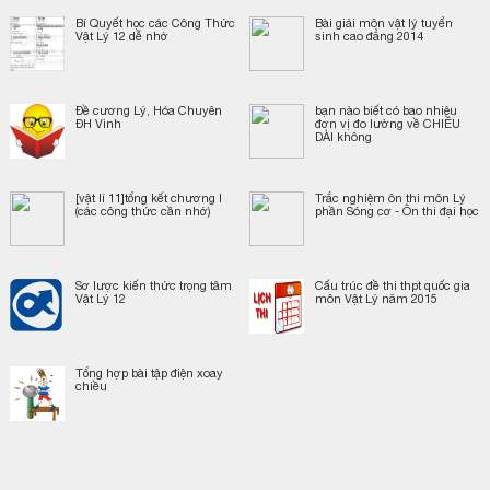
Bí Quyết học các Công Thức
Bài giải môn vật lý tuyển
Vật Lý 12 dễ nhớ
sinh cao đẳng 2014
Đề cương Lý, Hóa Chuyên
bạn nào biết có bao nhiêu
ĐH Vinh
đơn vị đo lường về CHIỀU
DÀI không
[vật lí 11]tổng kết chương I
Trắc nghiệm ôn thi môn Lý
(các công thức cần nhớ)
phần Sóng cơ - Ôn thi đại học
Sơ lược kiến thức trọng tâm
Cấu trúc đề thi thpt quốc gia
Vật Lý 12
môn Vật Lý năm 2015
Tổng hợp bài tập điện xoay
chiều