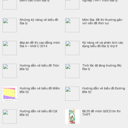
điểm cao môn Địa lý
nghiệp THPT môn Địa lý
Những kỹ năng vẽ biểu đồ
Môn Địa: Đề thi thường gắn
Địa lý
với vấn đề thời sự
đáp án đề thi cao đẳng môn
Kỹ năng vẽ và phân tích các
Địa lí – khối C 2014
dạng biểu đồ Địa lý lớp 9
Hướng dẫn vẽ biểu đồ Tròn
Tính tốc độ tăng trưởng (%)
(địa lý)
Địa lý
Hướng dẫn vẽ biểu đồ Miền
Hướng dẫn vẽ biểu đồ Đường
(địa lý)
(địa lý)
Hướng dẫn vẽ biểu đồ Cột
Bộ 20 đề môn GDCD ôn thi
(địa lý)
THPT