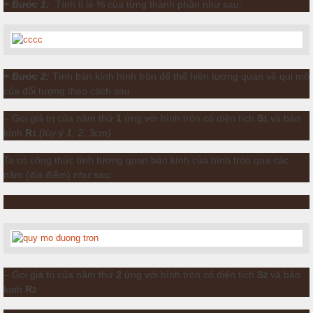
+ Bước 1:
Tính tỉ lệ % của từng thành phần như sau:
+ Bước 2:
Tính bán kính hình tròn để thể hiện tương quan về qui mô
của đối tượng theo cách sau:
– Gọi giá trị của năm thứ
1
ứng với hình tròn có diện tích
S
và bán
1
kính
R
(tùy ý 1, 2, 3cm)
1
Ta có công thức tính tương quan bán kính của hình tròn qua các
năm (địa điểm) như sau:
– Gọi giá trị của năm thứ
2
ứng với hình tròn có diện tích
S
và bán
2
kính
R
2