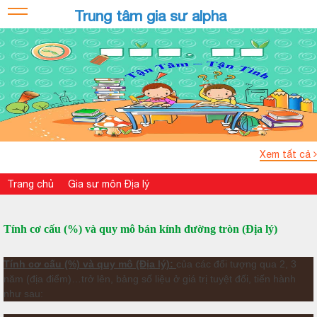
Trung tâm gia sư alpha
Xem tất cả
Trang chủ
Gia sư môn Địa lý
Tính cơ cấu (%) và quy mô bán kính đường tròn (Địa lý)
Tính cơ cấu (%) và quy mô (Địa lý):
của các đối tượng qua 2, 3
năm (địa điểm)…trở lên, bảng số liệu ở giá trị tuyệt đối, tiến hành
như sau: