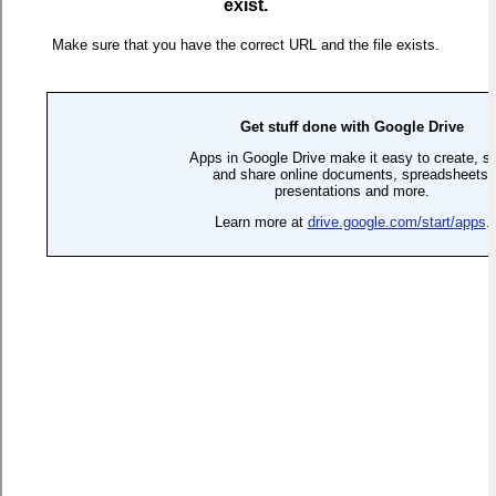
Tải về
TIN KHÁC
Gia sư môn Sinh
"Chiến thuật" để đạt điểm
cao môn Sinh học
Phương pháp học môn Sinh
“Điểm mặt” nội dung thuờng
đạt hiệu quả cao
xuất hiện trong đề thi môn
Sinh
Đáp án đề thi tốt nghiệp THPT
Bài giải môn Sinh học cao
môn Sinh học năm 2014
đẳng 2014
Lý thuyết sinh học có đáp án
Đề thi thử môn sinh chuyên
chi tiết
đại học Sư Phạm lần 2