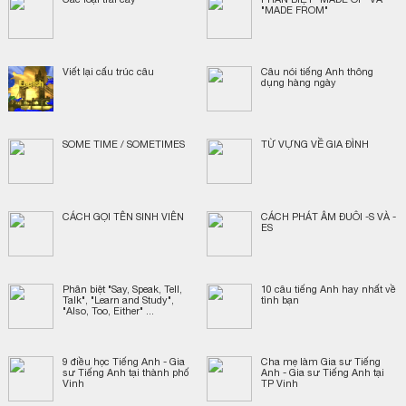
"MADE FROM"
Viết lại cấu trúc câu
Câu nói tiếng Anh thông
dụng hàng ngày
SOME TIME / SOMETIMES
TỪ VỰNG VỀ GIA ĐÌNH
CÁCH GỌI TÊN SINH VIÊN
CÁCH PHÁT ÂM ĐUÔI -S VÀ -
ES
Phân biệt "Say, Speak, Tell,
10 câu tiếng Anh hay nhất về
Talk", "Learn and Study",
tình bạn
"Also, Too, Either" ...
9 điều học Tiếng Anh - Gia
Cha mẹ làm Gia sư Tiếng
sư Tiếng Anh tại thành phố
Anh - Gia sư Tiếng Anh tại
Vinh
TP Vinh