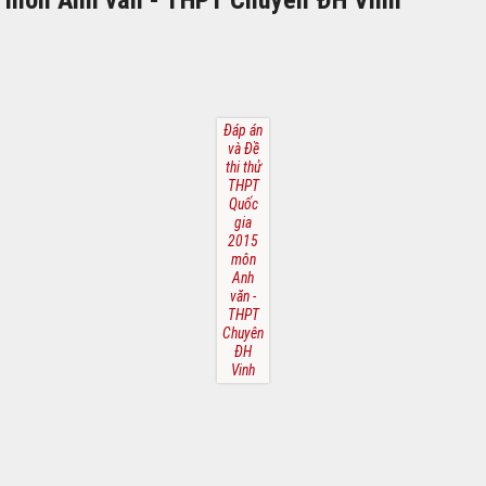
Đáp án
và Đề
thi thử
THPT
Quốc
gia
2015
môn
Anh
văn -
THPT
Chuyên
ĐH
Vinh