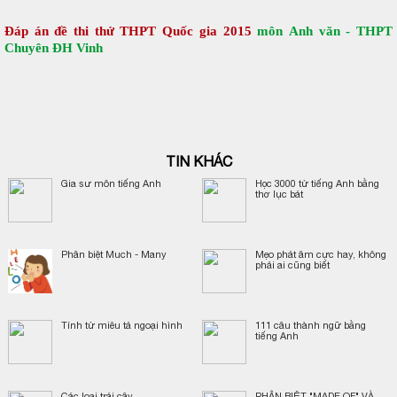
Đáp án đề thi thử THPT Quốc gia 2015
môn Anh văn - THPT
Chuyên ĐH Vinh
TIN KHÁC
Gia sư môn tiếng Anh
Học 3000 từ tiếng Anh bằng
thơ lục bát
Phân biệt Much - Many
Mẹo phát âm cực hay, không
phải ai cũng biết
Tính từ miêu tả ngoại hình
111 câu thành ngữ bằng
tiếng Anh
Các loại trái cây
PHÂN BIỆT "MADE OF" VÀ