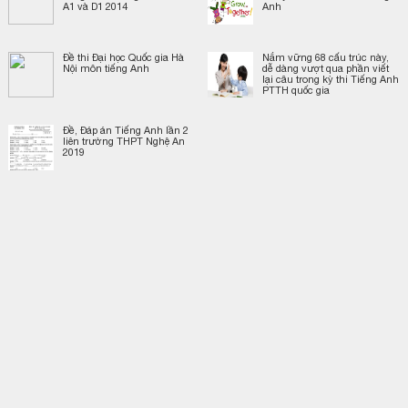
A1 và D1 2014
Anh
Đề thi Đại học Quốc gia Hà
Nắm vững 68 cấu trúc này,
Nội môn tiếng Anh
dễ dàng vượt qua phần viết
lại câu trong kỳ thi Tiếng Anh
PTTH quốc gia
Đề, Đáp án Tiếng Anh lần 2
liên trường THPT Nghệ An
2019