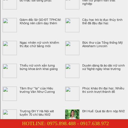
do mặc sai đồng phục
viên sư phạm vẫn thất
nghiệp
Giám đốc Sở GD-ĐT TPHCM:
Cậu học trò bị đục thủy tinh
Không nên cấm dạy thêm
thể đã đậu đại học
Ngạc nhiên nữ sinh khiếm
Bức thư của Tổng thống Mỹ
thị đọc chữ bằng môi
Abraham Lincoln
Thiếu nữ xinh xắn tưng
Duyên dáng tà áo dài nữ sinh
bừng khoe ảnh khai giảng
xứ Nghệ ngày khai trường
Tâm thư ''lạ'' của Hiệu
Phúc khảo thi đại học: Nhiều
trưởng Văn Như Cương
thí sinh trượt thành đỗ
Trường ĐH Y Hà Nội xét
ĐH Huế: Quá tải đơn nộp NV2
tuyển 70 chỉ tiêu NV2
HOTLINE: 0975.898.488 - 0917.638.972