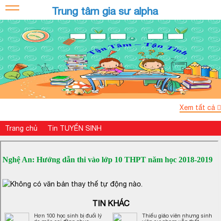
Trung tâm gia sư alpha
Xem tất cả
Trang chủ
Tin TUYỂN SINH
Nghệ An: Hướng dẫn thi vào lớp 10 THPT năm học 2018-2019
TIN KHÁC
Hơn 100 học sinh bị đuổi lý
Thiếu giáo viên nhưng sinh