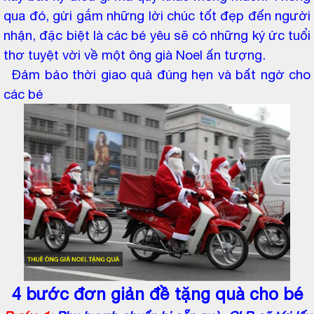
qua đó, gửi gắm những lời chúc tốt đẹp đến người
nhận, đặc biệt là các bé yêu sẽ có những ký ức tuổi
thơ tuyệt vời về một ông già Noel ấn tượng.
Đảm bảo thời giao quà đúng hẹn và bất ngờ cho
các bé
4 bước đơn giản đề tặng quà cho bé