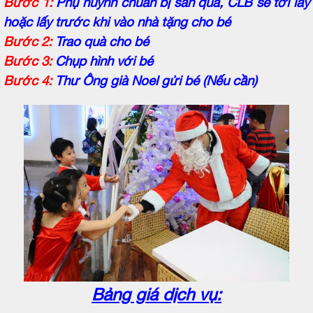
Bước 1:
Phụ huynh chuẩn bị sẵn quà, CLB sẽ tới lấy
hoặc lấy trước khi vào nhà tặng cho bé
Bước 2:
Trao quà cho bé
Bước 3:
Chụp hình với bé
Bước 4:
Thư Ông già Noel gửi bé (Nếu cần)
Bảng giá dịch vụ: