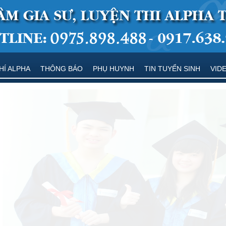
HÍ ALPHA
THÔNG BÁO
PHỤ HUYNH
TIN TUYỂN SINH
VID