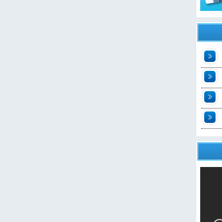
t
2
n
t