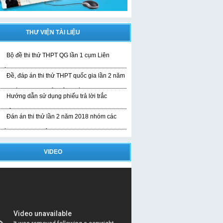
THƯ VIỆN TÀI LIỆU
Bộ đề thi thử THPT QG lần 1 cụm Liên
rường
Đề, đáp án thi thử THPT quốc gia lần 2 năm
019 bài thi KHTN của liên trường
Hướng dẫn sử dụng phiếu trả lời trắc
ghiệm
Đán án thi thử lần 2 năm 2018 nhóm các
rường THPT Nghệ An
VIDEO