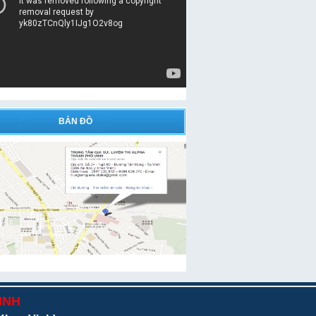
BẢN ĐỒ
INH