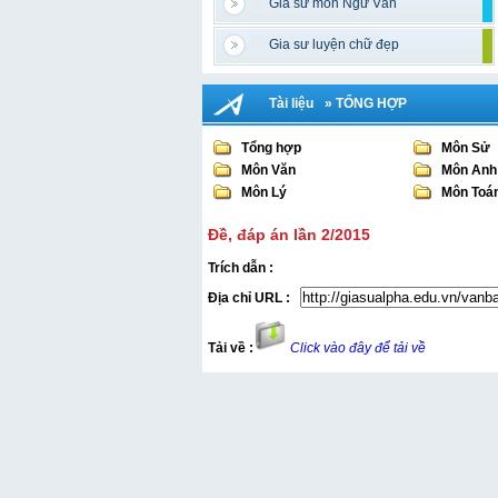
Gia sư môn Ngữ Văn
Gia sư luyện chữ đẹp
Tài liệu
» TỔNG HỢP
Tổng hợp
Môn Sử
Môn Văn
Môn Anh
Môn Lý
Môn Toá
Đề, đáp án lần 2/2015
Trích dẫn :
Địa chỉ URL :
Tải về :
Click vào đây để tải về