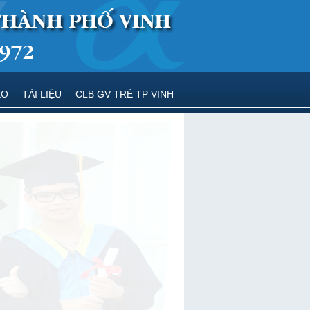
EO
TÀI LIỆU
CLB GV TRẺ TP VINH