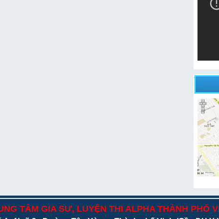
UNG TÂM GIA SƯ, LUYỆN THI ALPHA THÀNH PHỐ V