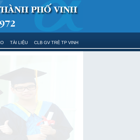
EO
TÀI LIỆU
CLB GV TRẺ TP VINH