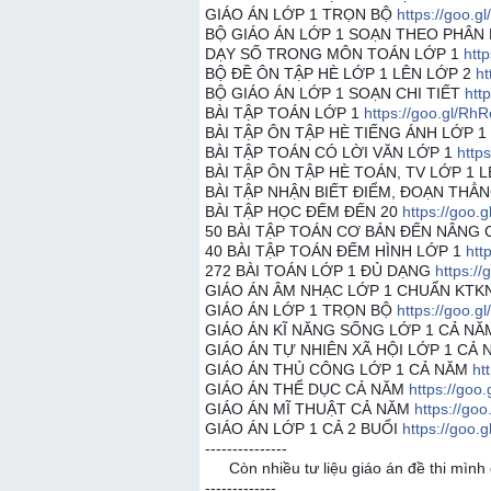
GIÁO ÁN LỚP 1 TRỌN BỘ
https://goo.g
BỘ GIÁO ÁN LỚP 1 SOẠN THEO PHÂN 
DẠY SỐ TRONG MÔN TOÁN LỚP 1
htt
BỘ ĐỀ ÔN TẬP HÈ LỚP 1 LÊN LỚP 2
ht
BỘ GIÁO ÁN LỚP 1 SOẠN CHI TIẾT
htt
BÀI TẬP TOÁN LỚP 1
https://goo.gl/Rh
BÀI TẬP ÔN TẬP HÈ TIẾNG ÁNH LỚP 1
BÀI TẬP TOÁN CÓ LỜI VĂN LỚP 1
http
BÀI TẬP ÔN TẬP HÈ TOÁN, TV LỚP 1 
BÀI TẬP NHẬN BIẾT ĐIỂM, ĐOẠN THẲ
BÀI TẬP HỌC ĐẾM ĐẾN 20
https://goo.
50 BÀI TẬP TOÁN CƠ BẢN ĐẾN NÂNG
40 BÀI TẬP TOÁN ĐẾM HÌNH LỚP 1
htt
272 BÀI TOÁN LỚP 1 ĐỦ DẠNG
https://
GIÁO ÁN ÂM NHẠC LỚP 1 CHUẨN KTK
GIÁO ÁN LỚP 1 TRỌN BỘ
https://goo.
GIÁO ÁN KĨ NĂNG SỐNG LỚP 1 CẢ N
GIÁO ÁN TỰ NHIÊN XÃ HỘI LỚP 1 CẢ
GIÁO ÁN THỦ CÔNG LỚP 1 CẢ NĂM
ht
GIÁO ÁN THỂ DỤC CẢ NĂM
https://goo
GIÁO ÁN MĨ THUẬT CẢ NĂM
https://go
GIÁO ÁN LỚP 1 CẢ 2 BUỔI
https://goo.
---------------
Còn nhiều tư liệu giáo án đề thi mình 
-------------