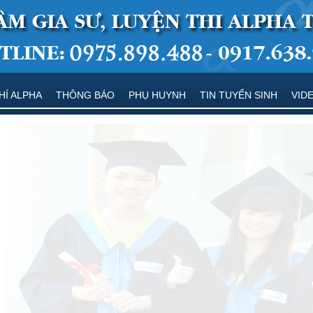
HÍ ALPHA
THÔNG BÁO
PHỤ HUYNH
TIN TUYỂN SINH
VID