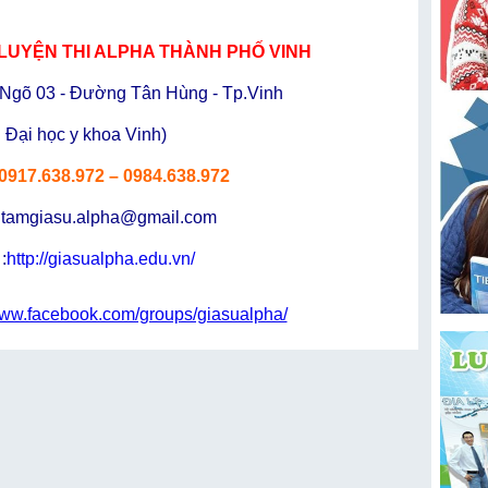
 LUYỆN THI ALPHA THÀNH PHỐ VINH
Ngõ 03 - Đường Tân Hùng - Tp.Vinh
 Đại học y khoa Vinh)
 0917.638.972 – 0984.638.972
gtamgiasu.alpha@gmail.com
:
http://giasualpha.edu.vn/
www.facebook.com/groups/giasualpha/