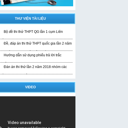
THƯ VIỆN TÀI LIỆU
Bộ đề thi thử THPT QG lần 1 cụm Liên
rường
Đề, đáp án thi thử THPT quốc gia lần 2 năm
019 bài thi KHTN của liên trường
Hướng dẫn sử dụng phiếu trả lời trắc
ghiệm
Đán án thi thử lần 2 năm 2018 nhóm các
rường THPT Nghệ An
VIDEO