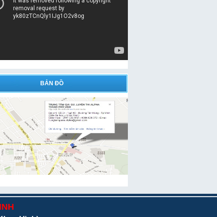
BẢN ĐỒ
INH