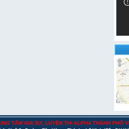
UNG TÂM GIA SƯ, LUYỆN THI ALPHA THÀNH PHỐ V