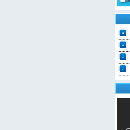
t
2
n
t