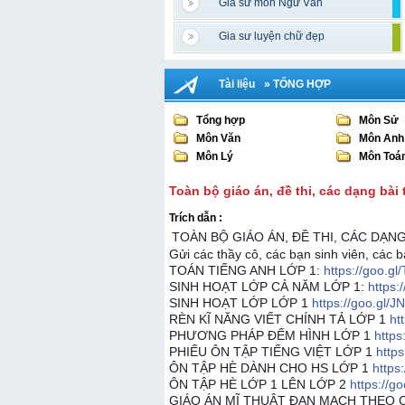
Gia sư môn Ngữ Văn
Gia sư luyện chữ đẹp
Tài liệu
» TỔNG HỢP
Tổng hợp
Môn Sử
Môn Văn
Môn Anh
Môn Lý
Môn Toá
Toàn bộ giáo án, đề thi, các dạng bài 
Trích dẫn :
TOÀN BỘ GIÁO ÁN, ĐỀ THI, CÁC DẠN
Gửi các thầy cô, các bạn sinh viên, các 
TOÁN TIẾNG ANH LỚP 1:
https://goo.gl
SINH HOẠT LỚP CẢ NĂM LỚP 1:
https:
SINH HOẠT LỚP LỚP 1
https://goo.gl/J
RÈN KĨ NĂNG VIẾT CHÍNH TẢ LỚP 1
ht
PHƯƠNG PHÁP ĐẾM HÌNH LỚP 1
https
PHIẾU ÔN TẬP TIẾNG VIỆT LỚP 1
http
ÔN TẬP HÈ DÀNH CHO HS LỚP 1
https
ÔN TẬP HÈ LỚP 1 LÊN LỚP 2
https://g
GIÁO ÁN MĨ THUẬT ĐAN MẠCH THEO 