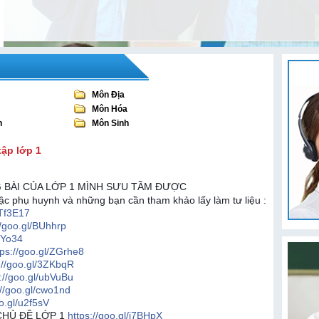
Môn Địa
Môn Hóa
n
Môn Sinh
tập lớp 1
G BÀI CỦA LỚP 1 MÌNH SƯU TẦM ĐƯỢC
bậc phụ huynh và những bạn cần tham khảo lấy làm tư liệu :
/Tf3E17
//goo.gl/BUhhrp
NYo34
tps://goo.gl/ZGrhe8
://goo.gl/3ZKbqR
s://goo.gl/ubVuBu
://goo.gl/cwo1nd
oo.gl/u2f5sV
CHỦ ĐỀ LỚP 1
https://goo.gl/j7BHpX