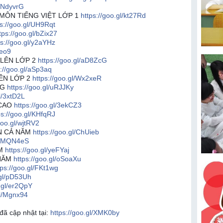
l/NdyvrG
MÔN TIẾNG VIỆT LỚP 1
https://goo.gl/kt27Rd
ps://goo.gl/UH9Rqt
tps://goo.gl/bZix27
ps://goo.gl/y2aYHz
Reo9
 LÊN LỚP 2
https://goo.gl/aD8ZcG
s://goo.gl/aSp3aq
LÊN LỚP 2
https://goo.gl/Wx2xeR
NG
https://goo.gl/uRJJKy
gl/3xtD2L
 CAO
https://goo.gl/3ekCZ3
ps://goo.gl/KHfqRJ
goo.gl/wjtRV2
N CẢ NĂM
https://goo.gl/ChUieb
gl/MQN4eS
ĂM
https://goo.gl/yeFYaj
 NĂM
https://goo.gl/oSoaXu
tps://goo.gl/FKt1wg
.gl/pD53Uh
o.gl/er2QpY
gl/Mgnx94
đã cập nhật tại:
https://goo.gl/XMK0by