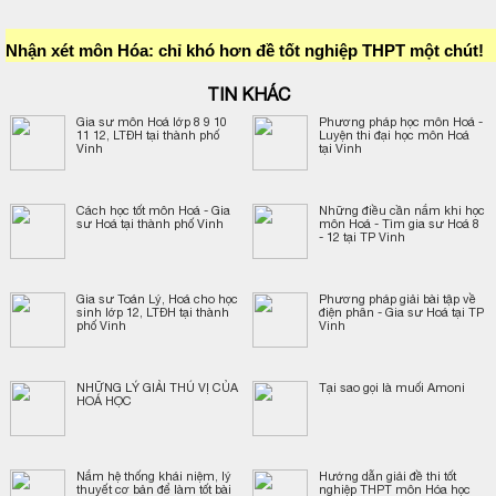
Nhận xét môn Hóa: chỉ khó hơn đề tốt nghiệp THPT một chút!
TIN KHÁC
Gia sư môn Hoá lớp 8 9 10
Phương pháp học môn Hoá -
11 12, LTĐH tại thành phố
Luyện thi đại học môn Hoá
Vinh
tại Vinh
Cách học tốt môn Hoá - Gia
Những điều cần nắm khi học
sư Hoá tại thành phố Vinh
môn Hoá - Tìm gia sư Hoá 8
- 12 tại TP Vinh
Gia sư Toán Lý, Hoá cho học
Phương pháp giải bài tập về
sinh lớp 12, LTĐH tại thành
điện phân - Gia sư Hoá tại TP
phố Vinh
Vinh
NHỮNG LÝ GIẢI THÚ VỊ CỦA
Tại sao gọi là muối Amoni
HOÁ HỌC
Nắm hệ thống khái niệm, lý
Hướng dẫn giải đề thi tốt
thuyết cơ bản để làm tốt bài
nghiệp THPT môn Hóa học