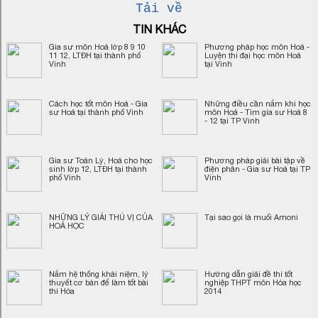
Tải về
TIN KHÁC
Gia sư môn Hoá lớp 8 9 10
Phương pháp học môn Hoá -
11 12, LTĐH tại thành phố
Luyện thi đại học môn Hoá
Vinh
tại Vinh
Cách học tốt môn Hoá - Gia
Những điều cần nắm khi học
sư Hoá tại thành phố Vinh
môn Hoá - Tìm gia sư Hoá 8
- 12 tại TP Vinh
Gia sư Toán Lý, Hoá cho học
Phương pháp giải bài tập về
sinh lớp 12, LTĐH tại thành
điện phân - Gia sư Hoá tại TP
phố Vinh
Vinh
NHỮNG LÝ GIẢI THÚ VỊ CỦA
Tại sao gọi là muối Amoni
HOÁ HỌC
Nắm hệ thống khái niệm, lý
Hướng dẫn giải đề thi tốt
thuyết cơ bản để làm tốt bài
nghiệp THPT môn Hóa học
thi Hóa
2014