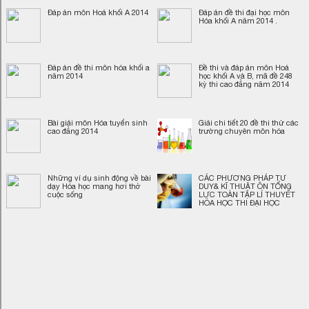
Đáp án môn Hoá khối A 2014
Đáp án đề thi đại học môn
Hóa khối A năm 2014 .
Đáp án đề thi môn hóa khối a
Đề thi và đáp án môn Hoá
năm 2014
học khối A và B, mã đề 248
kỳ thi cao đẳng năm 2014
Bài giải môn Hóa tuyển sinh
Giải chi tiết 20 đề thi thử các
cao đẳng 2014
trường chuyên môn hóa
Những ví dụ sinh động về bài
CÁC PHƯƠNG PHÁP TƯ
dạy Hóa học mang hơi thở
DUY& KĨ THUẬT ÔN TỔNG
cuộc sống
LỰC TOÀN TẬP LÍ THUYẾT
HÓA HỌC THI ĐẠI HỌC