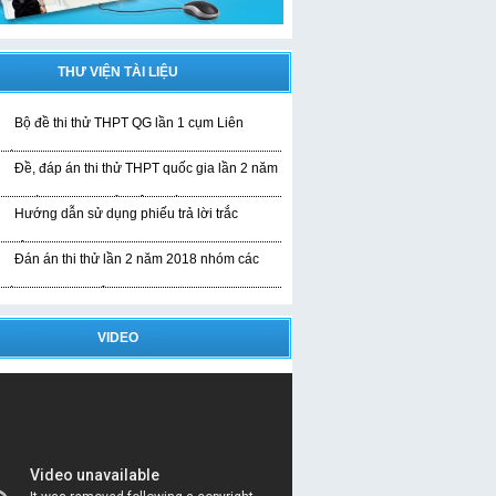
THƯ VIỆN TÀI LIỆU
Bộ đề thi thử THPT QG lần 1 cụm Liên
rường
Đề, đáp án thi thử THPT quốc gia lần 2 năm
019 bài thi KHTN của liên trường
Hướng dẫn sử dụng phiếu trả lời trắc
ghiệm
Đán án thi thử lần 2 năm 2018 nhóm các
rường THPT Nghệ An
VIDEO