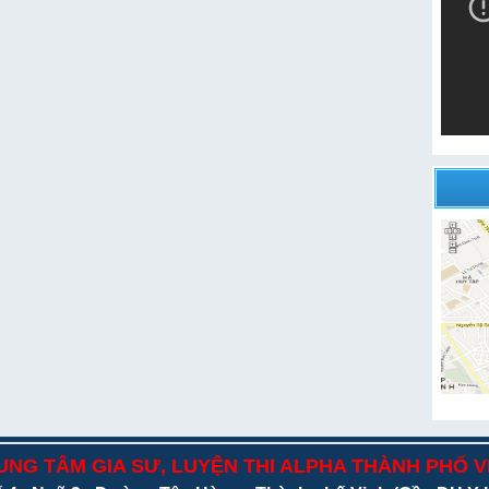
UNG TÂM GIA SƯ, LUYỆN THI ALPHA THÀNH PHỐ V