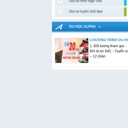
Gia sư môn Ngữ Văn
Gia sư luyện chữ đẹp
DU HỌC ALPHA
»
CHƯƠNG TRÌNH DU H
1. Đối tượng tham gia: -
ĐH là lợi thế). - Tuyển s
– 12 (Hàn