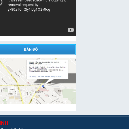
BẢN ĐỒ
INH