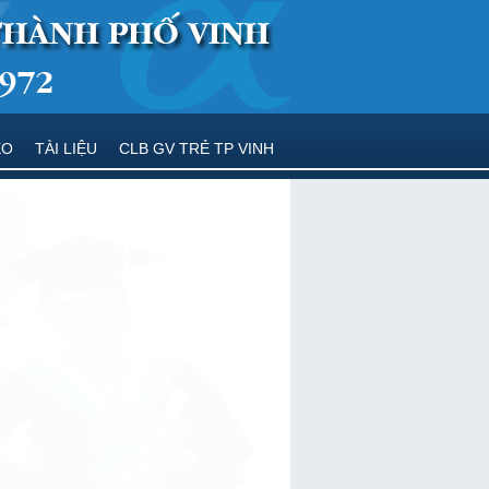
EO
TÀI LIỆU
CLB GV TRẺ TP VINH