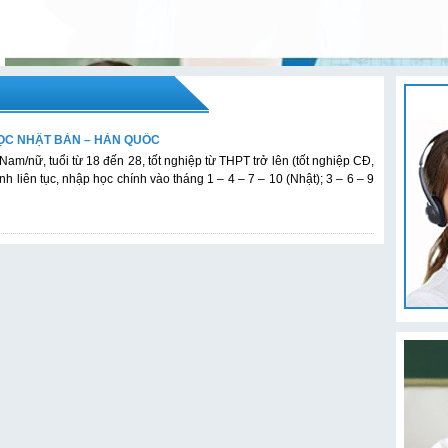
ỌC NHẬT BẢN – HÀN QUỐC
 Nam/nữ, tuổi từ 18 đến 28, tốt nghiệp từ THPT trở lên (tốt nghiệp CĐ,
inh liên tục, nhập học chính vào tháng 1 – 4 – 7 – 10 (Nhật); 3 – 6 – 9