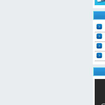
t
2
n
t