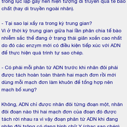
trong lục lạp gây nên hiện tượng di truyền qua tế bào
chất (hay di truyền ngoài nhân).
- Tại sao lại xẩy ra trong kỳ trung gian?
Vì ở thời kỳ trung gian giữa hai lần phân chia tế bào
nhiễm sắc thể đang ở trạng thái giãn xoắn cao nhất
do đó các enzym mới có điều kiện tiếp xúc với ADN
để thực hiện quá trình tự sao chép.
- Có phải mỗi phân tử ADN trước khi nhân đôi phải
được tách hoàn toàn thành hai mạch đơn rồi mới
dùng mỗi mạch đơn làm khuôn để tổng hợp nên
mạch bổ xung?
Không, ADN chỉ được nhân đôi từng đoạn một, nhân
đôi đoạn nào thì hai mạch đơn của đoạn đó được
tách rời nhau ra vì vậy đoạn phân tử ADN khi đang
nhân đôi trông có dạng hình chữ Y (chạc sao chép).