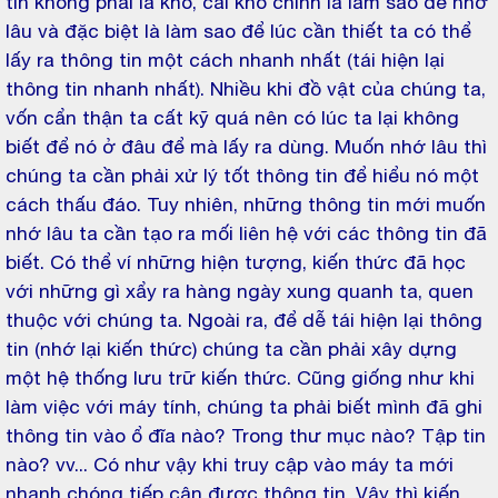
tin không phải là khó, cái khó chính là làm sao để nhớ
lâu và đặc biệt là làm sao để lúc cần thiết ta có thể
lấy ra thông tin một cách nhanh nhất (tái hiện lại
thông tin nhanh nhất). Nhiều khi đồ vật của chúng ta,
vốn cẩn thận ta cất kỹ quá nên có lúc ta lại không
biết để nó ở đâu để mà lấy ra dùng. Muốn nhớ lâu thì
chúng ta cần phải xử lý tốt thông tin để hiểu nó một
cách thấu đáo. Tuy nhiên, những thông tin mới muốn
nhớ lâu ta cần tạo ra mối liên hệ với các thông tin đã
biết. Có thể ví những hiện tượng, kiến thức đã học
với những gì xẩy ra hàng ngày xung quanh ta, quen
thuộc với chúng ta. Ngoài ra, để dễ tái hiện lại thông
tin (nhớ lại kiến thức) chúng ta cần phải xây dựng
một hệ thống lưu trữ kiến thức. Cũng giống như khi
làm việc với máy tính, chúng ta phải biết mình đã ghi
thông tin vào ổ đĩa nào? Trong thư mục nào? Tập tin
nào? vv... Có như vậy khi truy cập vào máy ta mới
nhanh chóng tiếp cận được thông tin. Vậy thì kiến