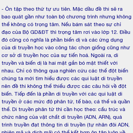
- Ôn tập theo thứ tự ưu tiên. Mặc dầu đề thi sẽ ra
bao quát gần như toàn bộ chương trình nhưng không
thể không có trọng tâm. Nếu bám sát theo sự chỉ
đạo của Bộ GD&ĐT thì trọng tâm rơi vào lớp 12. Điều
đó cũng có nghĩa là phần biến dị và các ứng dụng
của di truyền học vào công tác chọn giống cũng như
cơ sở di truyền học của sự tiến hoá. Ngoài ra, di
truyền và biến dị là hai mặt gắn bó mật thiết với
nhau. Chỉ có thông qua nghiên cứu các thể đột biến
chúng ta mới tìm hiểu được các qui luật di truyền
nên đề thi không thể thiếu được các câu hỏi về đột
biến. Tiếp đến là phần di truyền với các qui luật di
truyền ở các mức độ phân tử, tế bào, cá thể và quần
thể. Di truyền phân tử thì cần học theo: cấu trúc và
chức năng của vật chất di truyền (ADN, ARN), quá
trình truyền đạt thông tin di truyền (tự nhân đôi ADN,
phiên mã và dịch mã) có thể kết hợp ôn tập luôn về