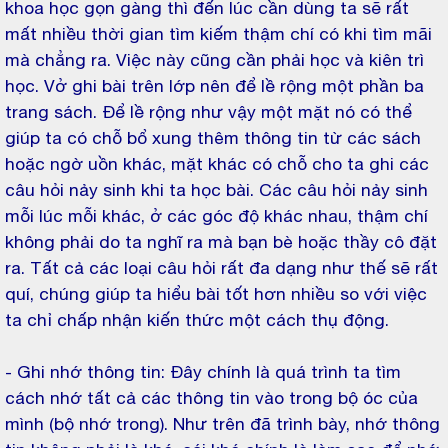
khoa học gọn gàng thì đến lúc cần dùng ta sẽ rất
mất nhiều thời gian tìm kiếm thậm chí có khi tìm mãi
mà chẳng ra. Việc này cũng cần phải học và kiên trì
học. Vở ghi bài trên lớp nên để lề rộng một phần ba
trang sách. Để lề rộng như vậy một mặt nó có thể
giúp ta có chỗ bổ xung thêm thông tin từ các sách
hoặc ngờ uồn khác, mặt khác có chỗ cho ta ghi các
câu hỏi nảy sinh khi ta học bài. Các câu hỏi nảy sinh
mỗi lúc mỗi khác, ở các góc độ khác nhau, thậm chí
không phải do ta nghĩ ra mà bạn bè hoặc thầy cô đặt
ra. Tất cả các loại câu hỏi rất đa dạng như thế sẽ rất
quí, chúng giúp ta hiểu bài tốt hơn nhiều so với việc
ta chỉ chấp nhận kiến thức một cách thụ động.
- Ghi nhớ thông tin: Đây chính là quá trình ta tìm
cách nhớ tất cả các thông tin vào trong bộ óc của
mình (bộ nhớ trong). Như trên đã trình bày, nhớ thông