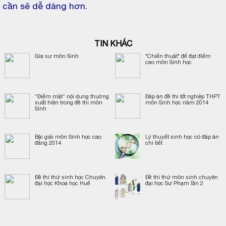
cần sẽ dễ dàng hơn.
TIN KHÁC
Gia sư môn Sinh
"Chiến thuật" để đạt điểm
cao môn Sinh học
“Điểm mặt” nội dung thuờng
Đáp án đề thi tốt nghiệp THPT
xuất hiện trong đề thi môn
môn Sinh học năm 2014
Sinh
Bài giải môn Sinh học cao
Lý thuyết sinh học có đáp án
đẳng 2014
chi tiết
Đề thi thử sinh học Chuyên
Đề thi thử môn sinh chuyên
đại học Khoa học Huế
đại học Sư Phạm lần 2