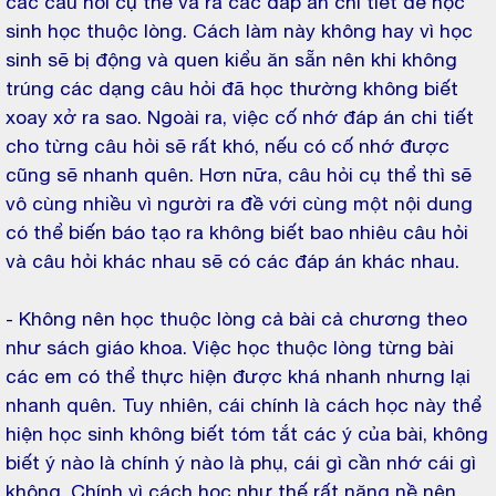
các câu hỏi cụ thể và ra các đáp án chi tiết để học
sinh học thuộc lòng. Cách làm này không hay vì học
sinh sẽ bị động và quen kiểu ăn sẵn nên khi không
trúng các dạng câu hỏi đã học thường không biết
xoay xở ra sao. Ngoài ra, việc cố nhớ đáp án chi tiết
cho từng câu hỏi sẽ rất khó, nếu có cố nhớ được
cũng sẽ nhanh quên. Hơn nữa, câu hỏi cụ thể thì sẽ
vô cùng nhiều vì người ra đề với cùng một nội dung
có thể biến báo tạo ra không biết bao nhiêu câu hỏi
và câu hỏi khác nhau sẽ có các đáp án khác nhau.
- Không nên học thuộc lòng cả bài cả chương theo
như sách giáo khoa. Việc học thuộc lòng từng bài
các em có thể thực hiện được khá nhanh nhưng lại
nhanh quên. Tuy nhiên, cái chính là cách học này thể
hiện học sinh không biết tóm tắt các ý của bài, không
biết ý nào là chính ý nào là phụ, cái gì cần nhớ cái gì
không. Chính vì cách học như thế rất nặng nề nên