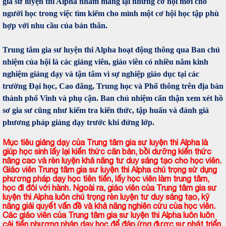
gia sư luyện thi Alpha nhằm mang lại những cơ hội mới cho
người học trong việc tìm kiếm cho mình một cơ hội học tập phù
hợp với nhu cầu của bản thân.
Trung tâm gia sư luyện thi Alpha hoạt động thông qua Ban chủ
nhiệm của hội là các giảng viên, giáo viên có nhiều năm kinh
nghiệm giảng dạy và tận tâm vì sự nghiệp giáo dục tại các
trường Đại học, Cao đẳng, Trung học và Phổ thông trên địa bàn
thành phố Vinh và phụ cận. Ban chủ nhiệm cẩn thận xem xét hồ
sơ gia sư cũng như kiểm tra kiến thức, tập huấn và đánh giá
phương pháp giảng dạy trước khi đứng lớp.
Mục tiêu giảng dạy của Trung tâm gia sư luyện thi Alpha là
giúp học sinh lấy lại kiến thức căn bản, bồi dưỡng kiến thức
nâng cao và rèn luyện khả năng tư duy sáng tạo cho học viên.
Giáo viên Trung tâm gia sư luyện thi Alpha chú trọng sử dụng
phương pháp dạy học tiên tiến, lấy học viên làm trung tâm,
học đi đôi với hành. Ngoài ra, giáo viên của Trung tâm gia sư
luyện thi Alpha luôn chú trọng rèn luyện tư duy sáng tạo, kỹ
năng giải quyết vấn đề và khả năng nghiên cứu của học viên.
Các giáo viên của Trung tâm gia sư luyện thi Alpha luôn luôn
cải tiến phương pháp dạy học để đáp ứng được sự phát triển