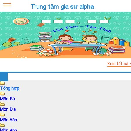
Trung tâm gia sư alpha
Xem tất cả
Tổng hợp
Môn Sử
Môn Địa
Môn Văn
Môn Anh