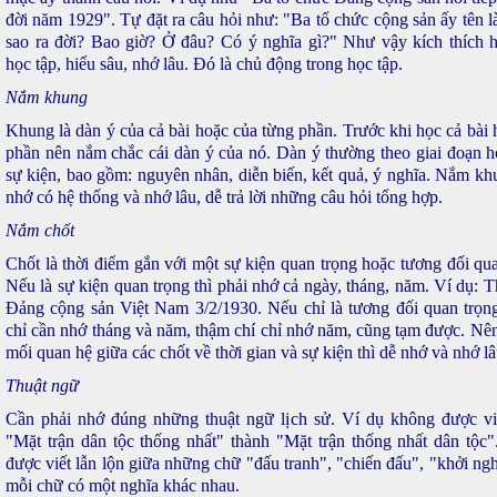
đời năm 1929". Tự đặt ra câu hỏi như: "Ba tổ chức cộng sản ấy tên là
sao ra đời? Bao giờ? Ở đâu? Có ý nghĩa gì?" Như vậy kích thích 
học tập, hiểu sâu, nhớ lâu. Đó là chủ động trong học tập.
Nắm khung
Khung là dàn ý của cả bài hoặc của từng phần. Trước khi học cả bài 
phần nên nắm chắc cái dàn ý của nó. Dàn ý thường theo giai đoạn h
sự kiện, bao gồm: nguyên nhân, diễn biến, kết quả, ý nghĩa. Nắm kh
nhớ có hệ thống và nhớ lâu, dễ trả lời những câu hỏi tổng hợp.
Nắm chốt
Chốt là thời điểm gắn với một sự kiện quan trọng hoặc tương đối qua
Nếu là sự kiện quan trọng thì phải nhớ cả ngày, tháng, năm. Ví dụ: T
Đảng cộng sản Việt Nam 3/2/1930. Nếu chỉ là tương đối quan trọng
chỉ cần nhớ tháng và năm, thậm chí chỉ nhớ năm, cũng tạm được. Nên
mối quan hệ giữa các chốt về thời gian và sự kiện thì dễ nhớ và nhớ lâ
Thuật ngữ
Cần phải nhớ đúng những thuật ngữ lịch sử. Ví dụ không được v
"Mặt trận dân tộc thống nhất" thành "Mặt trận thống nhất dân tộc
được viết lẫn lộn giữa những chữ "đấu tranh", "chiến đấu", "khởi ng
mỗi chữ có một nghĩa khác nhau.