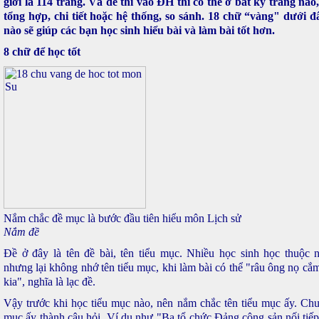
giới là 114 trang. Và đề thi vào ĐH thì có thể ở bất kỳ trang nào
tổng hợp, chi tiết hoặc hệ thống, so sánh. 18 chữ “vàng" dưới 
nào sẽ giúp các bạn học sinh hiểu bài và làm bài tốt hơn.
8 chữ để học tốt
Nắm chắc đề mục là bước đầu tiên hiểu môn Lịch sử
Nắm đề
Đề ở đây là tên đề bài, tên tiểu mục. Nhiều học sinh học thuộc 
nhưng lại không nhớ tên tiểu mục, khi làm bài có thể "râu ông nọ cắ
kia", nghĩa là lạc đề.
Vậy trước khi học tiểu mục nào, nên nắm chắc tên tiểu mục ấy. Chu
mục ấy thành câu hỏi. Ví dụ như "Ba tổ chức Đảng cộng sản nối tiếp