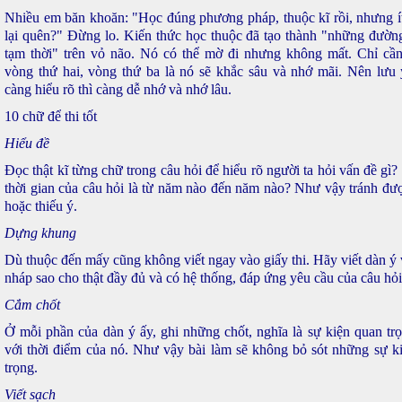
Nhiều em băn khoăn: "Học đúng phương pháp, thuộc kĩ rồi, nhưng ít
lại quên?" Đừng lo. Kiến thức học thuộc đã tạo thành "những đường
tạm thời" trên vỏ não. Nó có thể mờ đi nhưng không mất. Chỉ cầ
vòng thứ hai, vòng thứ ba là nó sẽ khắc sâu và nhớ mãi. Nên lưu ý
càng hiểu rõ thì càng dễ nhớ và nhớ lâu.
10 chữ để thi tốt
Hiểu đề
Đọc thật kĩ từng chữ trong câu hỏi để hiểu rõ người ta hỏi vấn đề gì
thời gian của câu hỏi là từ năm nào đến năm nào? Như vậy tránh đượ
hoặc thiếu ý.
Dựng khung
Dù thuộc đến mấy cũng không viết ngay vào giấy thi. Hãy viết dàn ý 
nháp sao cho thật đầy đủ và có hệ thống, đáp ứng yêu cầu của câu hỏi
Cắm chốt
Ở mỗi phần của dàn ý ấy, ghi những chốt, nghĩa là sự kiện quan tr
với thời điểm của nó. Như vậy bài làm sẽ không bỏ sót những sự k
trọng.
Viết sạch