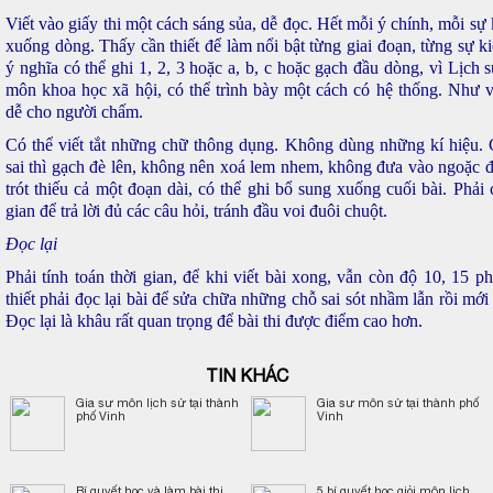
Viết vào giấy thi một cách sáng sủa, dễ đọc. Hết mỗi ý chính, mỗi sự
xuống dòng. Thấy cần thiết để làm nổi bật từng giai đoạn, từng sự ki
ý nghĩa có thể ghi 1, 2, 3 hoặc a, b, c hoặc gạch đầu dòng, vì Lịch 
môn khoa học xã hội, có thể trình bày một cách có hệ thống. Như 
dễ cho người chấm.
Có thể viết tắt những chữ thông dụng. Không dùng những kí hiệu.
sai thì gạch đè lên, không nên xoá lem nhem, không đưa vào ngoặc 
trót thiếu cả một đoạn dài, có thể ghi bổ sung xuống cuối bài. Phải 
gian để trả lời đủ các câu hỏi, tránh đầu voi đuôi chuột.
Đọc lại
Phải tính toán thời gian, để khi viết bài xong, vẫn còn độ 10, 15 ph
thiết phải đọc lại bài để sửa chữa những chỗ sai sót nhầm lẫn rồi mới
Đọc lại là khâu rất quan trọng để bài thi được điểm cao hơn.
TIN KHÁC
Gia sư môn lịch sử tại thành
Gia sư môn sử tại thành phố
phố Vinh
Vinh
Bí quyết học và làm bài thi
5 bí quyết học giỏi môn lịch