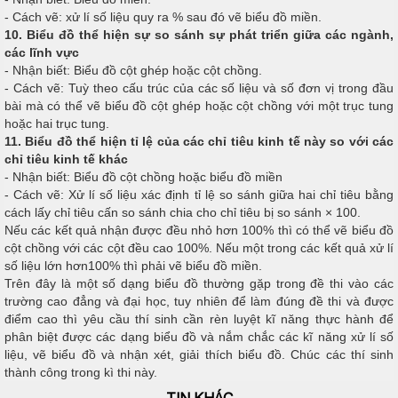
- Cách vẽ: xử lí số liệu quy ra % sau đó vẽ biểu đồ miền.
10. Biểu đồ thể hiện sự so sánh sự phát triển giữa các ngành,
các lĩnh vực
- Nhận biết: Biểu đồ cột ghép hoặc cột chồng.
- Cách vẽ: Tuỳ theo cấu trúc của các số liệu và số đơn vị trong đầu
bài mà có thể vẽ biểu đồ cột ghép hoặc cột chồng với một trục tung
hoặc hai trục tung.
11. Biểu đồ thể hiện tỉ lệ của các chỉ tiêu kinh tế này so với các
chỉ tiêu kinh tế khác
- Nhận biết: Biểu đồ cột chồng hoặc biểu đồ miền
- Cách vẽ: Xử lí số liệu xác định tỉ lệ so sánh giữa hai chỉ tiêu bằng
cách lấy chỉ tiêu cấn so sánh chia cho chỉ tiêu bị so sánh × 100.
Nếu các kết quả nhận được đều nhỏ hơn 100% thì có thể vẽ biểu đồ
cột chồng với các cột đều cao 100%. Nếu một trong các kết quả xử lí
số liệu lớn hơn100% thì phải vẽ biểu đồ miền.
Trên đây là một số dạng biểu đồ thường gặp trong đề thi vào các
trường cao đẳng và đại học, tuy nhiên để làm đúng đề thi và được
điểm cao thì yêu cầu thí sinh cần rèn luyệt kĩ năng thực hành để
phân biệt được các dạng biểu đồ và nắm chắc các kĩ năng xử lí số
liệu, vẽ biểu đồ và nhận xét, giải thích biểu đồ. Chúc các thí sinh
thành công trong kì thi này.