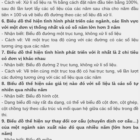
- Cách vẽ: Xử lí số liệu ra % bằng cách đặt năm đầu tiên bằng 100%,
sau đó lần lượt lấy các số liệu của các năm sau chia cho năm đầu
tiên × 100 và vẽ biểu đồ đường theo các số liệu đã xử lí.
6. Biểu đồ thể hiện tình hình phát triển các ngành, các lĩnh vực
với một đơn vị thống nhất và có số năm lớn hơn 3 năm
- Nhận biết: Biểu đồ đường một trục tung, không xử lí số liệu
- Cách vẽ: Vẽ một trục toạ độ cùng với các đường có các số liệu
tương ứng qua các năm
7. Biểu đồ thể hiện tình hình phát triển với ít nhất là 2 chỉ tiêu
có đơn vị khác nhau
- Nhận biết: Biểu đồ đường 2 trục tung, không xử lí số liệu.
- Cách vẽ: Vẽ trên cùng một trục toạ độ có hai trục tung, vẽ lần lượt
các đường tương ứng với các số liệu qua các năm
8. Biểu đồ thể hiện các giá trị nào đó với số liệu là các số tự
nhiên qua nhiều năm
- Nhận biết: Biểu đồ hình cột.
- Dạng biểu đồ này rất đa dạng, có thể vẽ biểu đồ cột đơn, cột ghép,
cột chồng tuỳ theo cấu trúc và mối quan hệ giữa các số liệu trong đề
thi.
9. Biểu đồ thể hiện sự thay đổi cơ cấu (chuyển dịch cơ cấu…)
của một ngành sản xuất nào đó qua nhiều năm (lớn hơn ba
năm)
- Nhận biết: Biểu đồ miền.