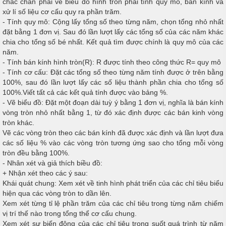
chắc chắn phải vẽ biểu đồ hình tròn phải tính quy mô, bán kính và
xử lí số liệu cơ cấu quy ra phần trăm.
- Tính quy mô: Cộng lấy tổng số theo từng năm, chọn tổng nhỏ nhất
đặt bằng 1 đơn vị. Sau đó lần lượt lấy các tổng số của các năm khác
chia cho tổng số bé nhất. Kết quả tìm được chính là quy mô của các
năm.
- Tính bán kính hình tròn(R): R được tính theo công thức R= quy mô
- Tính cơ cấu: Đặt các tổng số theo từng năm tính được ở trên bằng
100%, sau đó lần lượt lấy các số liệu thành phần chia cho tổng số
100%.Viết tất cả các kết quả tính được vào bảng %.
- Vẽ biểu đồ: Đặt một đoạn dài tuỳ ý bằng 1 đơn vị, nghĩa là bán kính
vòng tròn nhỏ nhất bằng 1, từ đó xác định được các bán kinh vòng
tròn khác.
Vẽ các vòng tròn theo các bán kính đã được xác định và lần lượt đưa
các số liệu % vào các vòng tròn tương ứng sao cho tổng mỗi vòng
tròn đều bằng 100%.
- Nhân xét và giả thích biều đồ:
+ Nhận xét theo các ý sau:
Khái quát chung: Xem xét về tinh hình phát triển của các chỉ tiêu biểu
hiện qua các vòng tròn to dần lên.
Xem xét từng tỉ lệ phần trăm của các chỉ tiêu trong từng năm chiếm
vị trí thế nào trong tổng thể cơ cấu chung.
Xem xét sự biến động của các chỉ tiêu trong suốt quá trình từ năm