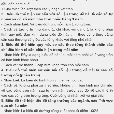
đầu đến năm cuối.
+ Giải thích lần lượt theo các ý nhận xét trên.
2. Biểu đồ thể hiện cơ cấu với số liệu trong đề bài là các số tự
nhiên và có số năm nhỏ hơn hoặc bằng 3 năm
- Cách nhận biết: Vẽ biểu đồ tròn, mỗi năm 1 vòng tròn.
- Cách vẽ tương tự như dạng 1, chỉ khác với dạng 1 là không phải
tính quy mô. Bán kính dạng biểu đồ này tính theo công thức bằng
căn của thương số giữa các tổng khác với tổng nhỏ nhất.
3. Biểu đồ thể hiện quy mô, cơ cấu theo từng thành phần các
chỉ tiêu kinh tế cần biểu hiện trong mỗi năm
- Nhận biết: Đây là dạng biểu đồ bát úp, mỗi năm phải vẽ 2 vòng tròn
có bán kính khác nhau
- Cách vẽ: Vẽ thành 2 cặp nửa vòng tròn cho mỗi năm.
4. Biểu đồ thể hiện cơ cấu mà số liệu trong đề bài là các số
tương đối (phần trăm)
- Nhận biết: Là biểu đồ hình tròn vì thể hiện cơ cấu.
- Cách vẽ: Không phải xử lí số liệu, không tính bán kính mà chỉ việc
vẽ các vòng tròn năm sau to hơn năm trước, sau đó vẽ các tỉ lệ %
vào các vòng tròn tương ứng. Cuối cùng là nhận xét và giải thích
5. Biểu đồ thể hiện tốc độ tăng trưởng các ngành, các lĩnh vực
qua nhiều năm
- Nhận biết: Là biểu đồ đường cùng xuất phát từ điểm 100%.