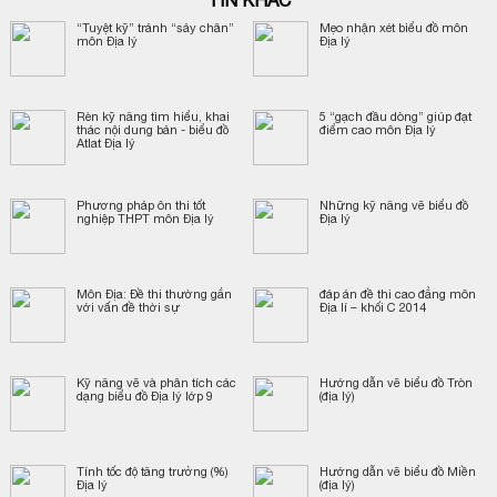
TIN KHÁC
“Tuyệt kỹ” tránh “sảy chân”
Mẹo nhận xét biểu đồ môn
môn Địa lý
Địa lý
Rèn kỹ năng tìm hiểu, khai
5 “gạch đầu dòng” giúp đạt
thác nội dung bản - biểu đồ
điểm cao môn Địa lý
Atlat Địa lý
Phương pháp ôn thi tốt
Những kỹ năng vẽ biểu đồ
nghiệp THPT môn Địa lý
Địa lý
Môn Địa: Đề thi thường gắn
đáp án đề thi cao đẳng môn
với vấn đề thời sự
Địa lí – khối C 2014
Kỹ năng vẽ và phân tích các
Hướng dẫn vẽ biểu đồ Tròn
dạng biểu đồ Địa lý lớp 9
(địa lý)
Tính tốc độ tăng trưởng (%)
Hướng dẫn vẽ biểu đồ Miền
Địa lý
(địa lý)