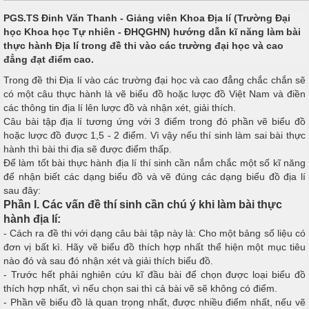
PGS.TS Đinh Văn Thanh - Giảng viên Khoa Địa lí (Trường Đại
học Khoa học Tự nhiên - ĐHQGHN) hướng dẫn kĩ năng làm bài
thực hành Địa lí trong đề thi vào các trường đại học và cao
đẳng đạt điểm cao.
Trong đề thi Địa lí vào các trường đại học và cao đẳng chắc chắn sẽ
có một câu thực hành là vẽ biểu đồ hoặc lược đồ Việt Nam và điền
các thông tin địa lí lên lược đồ và nhận xét, giải thích.
Câu bài tập địa lí tương ứng với 3 điểm trong đó phần vẽ biểu đồ
hoặc lược đồ được 1,5 - 2 điểm. Vì vậy nếu thí sinh làm sai bài thực
hành thì bài thi địa sẽ được điểm thấp.
Để làm tốt bài thực hành địa lí thí sinh cần nắm chắc một số kĩ năng
để nhận biết các dạng biểu đồ và vẽ đúng các dạng biểu đồ địa lí
sau đây:
Phần I. Các vấn đề thí sinh cần chú ý khi làm bài thực
hành địa lí:
- Cách ra đề thi với dạng câu bài tập này là: Cho một bảng số liệu có
đơn vị bất kì. Hãy vẽ biểu đồ thích hợp nhất thể hiện một mục tiêu
nào đó và sau đó nhận xét và giải thích biểu đồ.
- Trước hết phải nghiên cứu kĩ đầu bài để chọn được loại biểu đồ
thích hợp nhất, vì nếu chọn sai thì cả bài vẽ sẽ không có điểm.
- Phần vẽ biểu đồ là quan trọng nhất, được nhiều điểm nhất, nếu vẽ