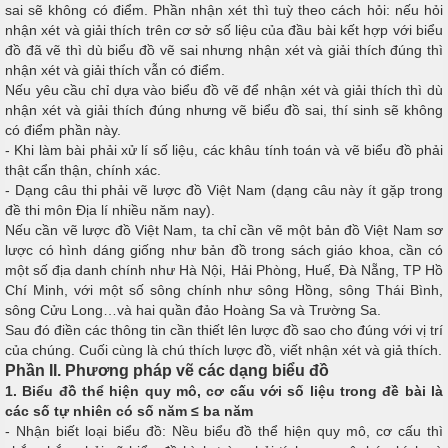
sai sẽ không có điểm. Phần nhận xét thì tuỳ theo cách hỏi: nếu hỏi
nhận xét và giải thích trên cơ sở số liệu của đầu bài kết hợp với biểu
đồ đã vẽ thì dù biểu đồ vẽ sai nhưng nhận xét và giải thích đúng thì
nhận xét và giải thích vẫn có điểm.
Nếu yêu cầu chỉ dựa vào biểu đồ vẽ để nhận xét và giải thích thì dù
nhận xét và giải thích đúng nhưng vẽ biểu đồ sai, thí sinh sẽ không
có điểm phần này.
- Khi làm bài phải xử lí số liệu, các khâu tính toán và vẽ biểu đồ phải
thật cẩn thận, chính xác.
- Dạng câu thi phải vẽ lược đồ Việt Nam (dạng câu này ít gặp trong
đề thi môn Địa lí nhiều năm nay).
Nếu cần vẽ lược đồ Việt Nam, ta chỉ cần vẽ một bản đồ Việt Nam sơ
lược có hình dáng giống như bản đồ trong sách giáo khoa, cần có
một số địa danh chính như Hà Nội, Hải Phòng, Huế, Đà Nẵng, TP Hồ
Chí Minh, với một số sông chính như sông Hồng, sông Thái Bình,
sông Cửu Long…và hai quần đảo Hoàng Sa và Trường Sa.
Sau đó điền các thông tin cần thiết lên lược đồ sao cho đúng với vị trí
của chúng. Cuối cùng là chú thích lược đồ, viết nhận xét và giả thích.
Phần II. Phương pháp vẽ các dạng biểu đồ
1. Biểu đồ thể hiện quy mô, cơ cấu với số liệu trong đề bài là
các số tự nhiên có số năm ≤ ba năm
- Nhận biết loại biểu đồ: Nều biểu đồ thể hiện quy mô, cơ cấu thì