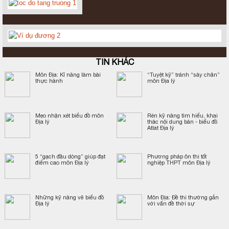
TIN KHÁC
Môn Địa: Kĩ năng làm bài
“Tuyệt kỹ” tránh “sảy chân”
thực hành
môn Địa lý
Mẹo nhận xét biểu đồ môn
Rèn kỹ năng tìm hiểu, khai
Địa lý
thác nội dung bản - biểu đồ
Atlat Địa lý
5 “gạch đầu dòng” giúp đạt
Phương pháp ôn thi tốt
điểm cao môn Địa lý
nghiệp THPT môn Địa lý
Những kỹ năng vẽ biểu đồ
Môn Địa: Đề thi thường gắn
Địa lý
với vấn đề thời sự