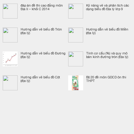
đáp án đề thi cao đẳng môn
Kỹ năng vẽ và phân tích các
Địa lí – khối C 2014
dạng biểu đồ Địa lý lớp 9
Hướng dẫn vẽ biểu đồ Tròn
Hướng dẫn vẽ biểu đồ Miền
(địa lý)
(địa lý)
Hướng dẫn vẽ biểu đồ Đường
Tính cơ cấu (%) và quy mô
(địa lý)
bán kính đường tròn (Địa lý)
Hướng dẫn vẽ biểu đồ Cột
Bộ 20 đề môn GDCD ôn thi
(địa lý)
THPT