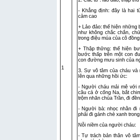
- Khẳng định: đây là hai t
cảm cao
+ Lảo đảo: thể hiện những
như không chắc chắn, chứ
trong điệu múa của cô đồng
+ Thập thững: thể hiện b
bước thấp trên một con đ
con đường mưu sinh của n
1
3. Sự vô tâm của cháu và 
lên qua những hồi ức:
- Người cháu mải mê với n
câu cá ở cống Na, bắt chim
trộm nhãn chùa Trần, đi đền
- Người bà: nhọc nhằn đi
phải đi gánh chè xanh tro
Nỗi niềm của người cháu:
- Tự trách bản thân vô tâ