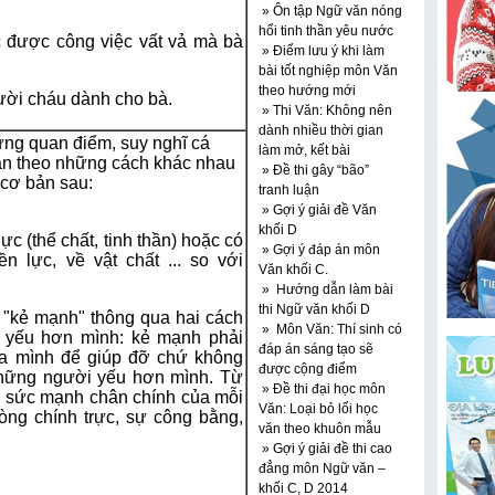
» Ôn tập Ngữ văn nóng
hổi tinh thần yêu nước
 được công việc vất vả mà bà
» Điểm lưu ý khi làm
bài tốt nghiệp môn Văn
theo hướng mới
ười cháu dành cho bà.
» Thi Văn: Không nên
dành nhiều thời gian
hững quan điểm, suy nghĩ cá
làm mở, kết bài
ận theo những cách khác nhau
» Đề thi gây “bão”
cơ bản sau:
tranh luận
» Gợi ý giải đề Văn
khối D
c (thể chất, tinh thần) hoặc có
» Gợi ý đáp án môn
 lực, về vật chất ... so với
Văn khối C.
» Hướng dẫn làm bài
thi Ngữ văn khối D
 "kẻ mạnh" thông qua hai cách
» Môn Văn: Thí sinh có
 yếu hơn mình: kẻ mạnh phải
đáp án sáng tạo sẽ
a mình để giúp đỡ chứ không
được cộng điểm
những người yếu hơn mình. Từ
» Đề thi đại học môn
n sức mạnh chân chính của mỗi
Văn: Loại bỏ lối học
òng chính trực, sự công bằng,
văn theo khuôn mẫu
» Gợi ý giải đề thi cao
đẳng môn Ngữ văn –
khối C, D 2014