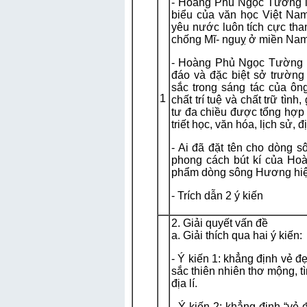
- Hoàng Phủ Ngọc Tường l
biểu của văn học Việt Nam 
yêu nước luôn tích cực tha
chống Mĩ- nguỵ ở miền Nam 
- Hoàng Phủ Ngọc Tường l
đáo và đặc biệt sở trường v
sắc trong sáng tác của ôn
1
chất trí tuệ và chất trữ tìn
tư đa chiều được tổng hợp 
triết học, văn hóa, lịch sử, địa
- Ai đã đặt tên cho dòng s
phong cách bút kí của Ho
phẩm dòng sông Hương hiện
- Trích dẫn 2 ý kiến
2. Giải quyết vấn đề
a. Giải thích qua hai ý kiến:
- Ý kiến 1: khẳng định vẻ 
sắc thiên nhiên thơ mộng, tì
địa lí.
- Ý kiến 2: khẳng định “vẻ