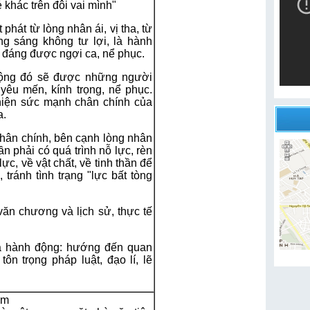
 khác trên đôi vai mình"
phát từ lòng nhân ái, vị tha, từ
g sáng không tư lợi, là hành
 đáng được ngợi ca, nể phục.
động đó sẽ được những người
êu mến, kính trọng, nể phục.
hiện sức mạnh chân chính của
a.
hân chính, bên cạnh lòng nhân
ần phải có quá trình nỗ lực, rèn
lực, về vật chất, về tinh thần để
tránh tình trạng "lực bất tòng
ăn chương và lịch sử, thực tế
và hành động: hướng đến quan
tôn trọng pháp luật, đạo lí, lẽ
ẩm