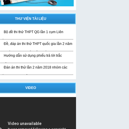
THƯ VIỆN TÀI LIỆU
Bộ đề thi thử THPT QG lần 1 cụm Liên
rường
Đề, đáp án thi thử THPT quốc gia lần 2 năm
019 bài thi KHTN của liên trường
Hướng dẫn sử dụng phiếu trả lời trắc
ghiệm
Đán án thi thử lần 2 năm 2018 nhóm các
rường THPT Nghệ An
VIDEO