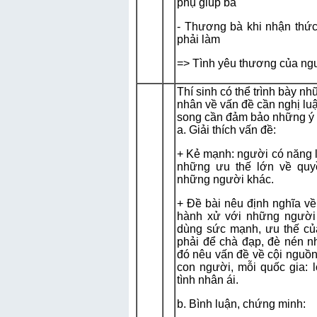
phụ giúp bà
- Thương bà khi nhận thức
phải làm
=> Tình yêu thương của ng
Thí sinh có thể trình bày n
nhân về vấn đề cần nghị lu
song cần đảm bảo những ý 
a. Giải thích vấn đề:
+ Kẻ mạnh: người có năng lự
những ưu thế lớn về quyền
những người khác.
+ Đề bài nêu định nghĩa về
hành xử với những người
dùng sức mạnh, ưu thế củ
phải để chà đạp, đè nén 
đó nêu vấn đề về cội nguồ
con người, mỗi quốc gia: l
tình nhân ái.
b. Bình luận, chứng minh: