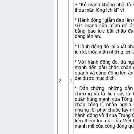
+ "Kẻ mạnh không phải là k
thỏa mãn lòng ích kỉ" vì
* Hành động "giẫm đạp lên 
sức mạnh của mình để áp
bằng bạo lực bất chấp đạo
đáng lên án.
* Hành động đó lại xuất ph
ích kỉ, thỏa mãn những lợi 
* Với hành động đó, dù ngư
mạnh đến đâu chắc chắn 
quanh và cộng đồng lên án,
đạt được mục đích.
2
1
* Dẫn chứng: những dẫn
chương và từ lịch sử, từ 
quân hùng mạnh của Tống, N
chấp công lí, nhân nghĩ
nhưng rồi phải chuốc lấy nh
hành động vô lí của Trung
trên thềm lục địa của Việ
mạnh mẽ của cộng đồng quố