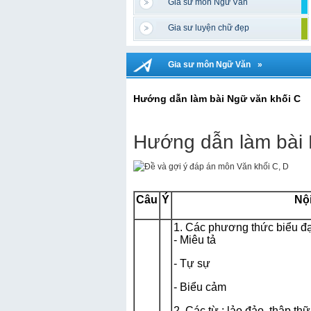
Gia sư môn Ngữ Văn
Gia sư luyện chữ đẹp
Gia sư môn Ngữ Văn
»
Hướng dẫn làm bài Ngữ văn khối C
Hướng dẫn làm bài 
Câu
Ý
Nộ
1. Các phương thức biểu đạ
- Miêu tả
- Tự sự
- Biểu cảm
2. Các từ : lảo đảo, thập th