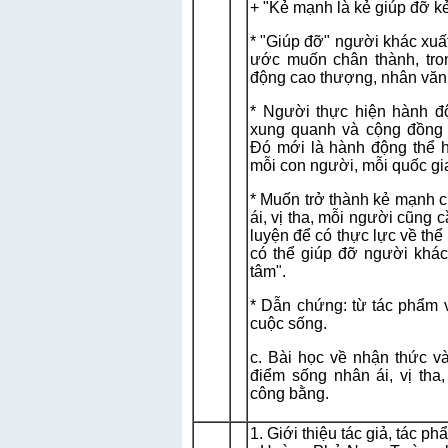
+ "Kẻ mạnh là kẻ giúp đỡ kẻ
* "Giúp đỡ" người khác xuất 
ước muốn chân thành, tron
động cao thượng, nhân văn
* Người thực hiện hành 
xung quanh và cộng đồng y
Đó mới là hành động thể 
mỗi con người, mỗi quốc gi
* Muốn trở thành kẻ mạnh c
ái, vị tha, mỗi người cũng c
luyện để có thực lực về thể 
có thể giúp đỡ người khác, 
tâm".
* Dẫn chứng: từ tác phẩm v
cuộc sống.
c. Bài học về nhận thức 
điểm sống nhân ái, vị tha, 
công bằng.
1. Giới thiệu tác giả, tác ph