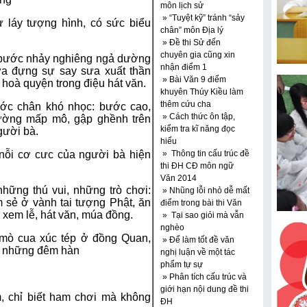
môn lịch sử
» “Tuyệt kỹ” tránh “sảy
ừ láy tượng hình, có sức biểu
chân” môn Địa lý
» Đề thi Sử đến
chuyên gia cũng xin
 bước nhảy nghiêng ngả dường
nhận điểm 1
a đựng sự say sưa xuất thần
» Bài Văn 9 điểm
 hoà quyện trong điệu hát văn.
khuyên Thúy Kiều làm
thêm cứu cha
ước chân khó nhọc: bước cao,
» Cách thức ôn tập,
ường mấp mô, gập ghềnh trên
kiểm tra kĩ năng đọc
gười bà.
hiểu
nỗi cơ cưc của người bà hiện
» Thông tin cấu trúc đề
thi ĐH CĐ môn ngữ
Văn 2014
hững thú vui, những trò chơi:
» Nhũng lỗi nhỏ dễ mất
 sẻ ở vành tai tượng Phật, ăn
điểm trong bài thi Văn
 xem lễ, hát văn, múa đồng.
» Tại sao giỏi mà vẫn
nghèo
 mò cua xúc tép ở đồng Quan,
» Để làm tốt đề văn
ng những đêm hàn
nghị luận về một tác
phẩm tự sự
» Phân tích cấu trúc và
giới hạn nội dung đề thi
m, chỉ biết ham chơi mà không
ĐH