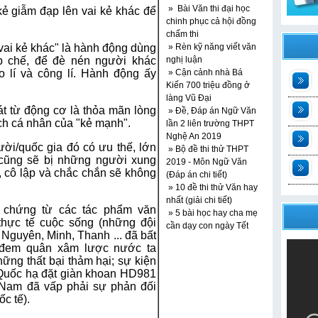
» Bài Văn thi đại học
ẻ giẫm đạp lên vai kẻ khác để
chinh phục cả hội đồng
chấm thi
vai kẻ khác" là hành động dùng
» Rèn kỹ năng viết văn
 chế, để đè nén người khác
nghị luận
 lí và công lí. Hành động ấy
» Cận cảnh nhà Bá
Kiến 700 triệu đồng ở
làng Vũ Đại
t
át từ động cơ là thỏa mãn lòng
» Đề, Đáp án Ngữ Văn
ích cá nhân của "kẻ mạnh".
lần 2 liên trường THPT
2
Nghệ An 2019
ời/quốc gia đó có ưu thế, lớn
» Bộ đề thi thử THPT
n
cũng sẽ bị những người xung
2019 - Môn Ngữ Văn
 cô lập và chắc chắn sẽ không
(Đáp án chi tiết)
» 10 đề thi thử Văn hay
t
nhất (giải chi tiết)
 chứng từ các tác phẩm văn
» 5 bài học hay cha mẹ
thực tế cuộc sống (những đội
cần dạy con ngày Tết
guyên, Minh, Thanh ... đã bất
a đem quân xâm lược nước ta
ững thất bại thảm hại; sự kiện
 Quốc hạ đặt giàn khoan HD981
t Nam đã vấp phải sự phản đối
c tế).