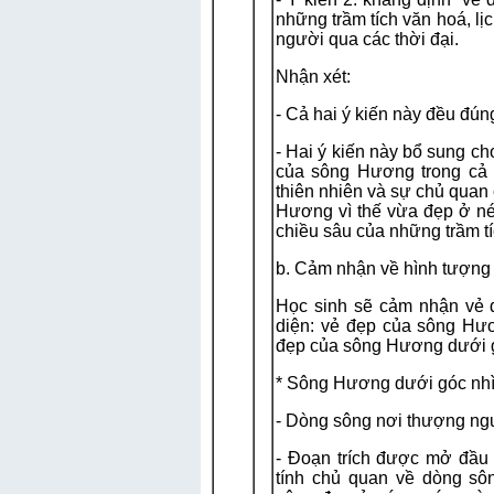
những trầm tích văn hoá, lị
người qua các thời đại.
Nhận xét:
- Cả hai ý kiến này đều đú
- Hai ý kiến này bổ sung ch
của sông Hương trong cả 
thiên nhiên và sự chủ quan
Hương vì thế vừa đẹp ở nét
chiều sâu của những trầm tí
b. Cảm nhận về hình tượn
Học sinh sẽ cảm nhận vẻ 
diện: vẻ đẹp của sông Hươ
đẹp của sông Hương dưới gó
* Sông Hương dưới góc nhìn
- Dòng sông nơi thượng ng
- Đoạn trích được mở đầu
tính chủ quan về dòng s