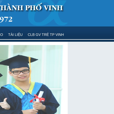
EO
TÀI LIỆU
CLB GV TRẺ TP VINH