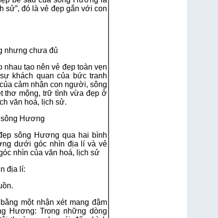
ch sử”, đó là vẻ đẹp gắn với con
ng nhưng chưa đủ
o nhau tạo nên vẻ đẹp toàn vẹn
sự khách quan của bức tranh
 của cảm nhận con người, sông
 thơ mộng, trữ tình vừa đẹp ở
ch văn hoá, lịch sử.
g sông Hương
đẹp sông Hương qua hai bình
ng dưới góc nhìn địa lí và vẻ
c nhìn của văn hoá, lịch sử
 địa lí:
uồn.
 bằng một nhận xét mang đậm
ông Hương: Trong những dòng