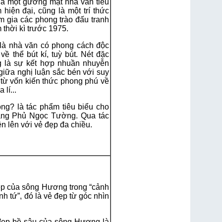
à một gương mặt nhà văn tiêu
hiện đại, cũng là một trí thức
m gia các phong trào đấu tranh
thời kì trước 1975.
à nhà văn có phong cách độc
ề thể bút kí, tuỳ bút. Nét đặc
g là sự kết hợp nhuần nhuyễn
h, giữa nghị luận sắc bén với suy
từ vốn kiến thức phong phú về
 lí...
ông? là tác phẩm tiêu biểu cho
àng Phủ Ngọc Tường. Qua tác
 lên với vẻ đẹp đa chiều.
đẹp của sông Hương trong “cảnh
nh tứ”, đó là vẻ đẹp từ góc nhìn
 đẹp bề sâu của sông Hương là