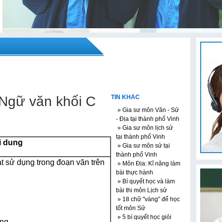
Ngữ văn khối C
TIN KHÁC
» Gia sư môn Văn - Sử
- Địa tại thành phố Vinh
» Gia sư môn lịch sử
tại thành phố Vinh
i dung
» Gia sư môn sử tại
thành phố Vinh
t sử dụng trong đoạn văn trên
» Môn Địa: Kĩ năng làm
bài thực hành
» Bí quyết học và làm
bài thi môn Lịch sử
» 18 chữ "vàng" để học
tốt môn Sử
» 5 bí quyết học giỏi
ững