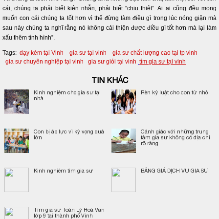
cái, chúng ta phải biết kiên nhẫn, phải biết “chịu thiệt”. Ai ai cũng đều mong
muốn con cái chúng ta tốt hơn vì thế đừng làm điều gì trong lúc nóng giận mà
sau này chúng ta nghĩ rằng nó không cải thiện được điều gì tốt hơn mà lại làm
xấu thêm tình hình”.
Tags:
dạy kèm tại Vinh
gia sư tại vinh
gia sư chất lượng cao tại tp vinh
gia sư chuyên nghiệp tại vinh
gia sư giỏi tại vinh
tìm gia sư tại vinh
TIN KHÁC
Kinh nghiệm chọ gia sư tại
Rèn kỷ luật cho con từ nhỏ
nhà
Con bị áp lực vì kỳ vọng quá
Cảnh giác với những trung
lớn
tâm gia sư không có địa chỉ
rõ ràng
Kinh nghiêm tìm gia sư
BẢNG GIÁ DỊCH VỤ GIA SƯ
Tìm gia sư Toán Lý Hoá Văn
lớp 9 tại thành phố Vinh