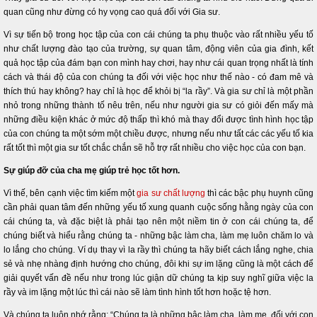
quan cũng như đừng có hy vọng cao quá đối với Gia sư.
Vì sự tiến bộ trong học tập của con cái chúng ta phụ thuộc vào rất nhiều yếu tố
như chất lượng đào tạo của trường, sự quan tâm, động viên của gia đình, kết
quả học tập của đám bạn con mình hay chơi, hay như cái quan trọng nhất là tính
cách và thái độ của con chúng ta đối với việc học như thế nào - có đam mê và
thích thú hay không? hay chỉ là học để khỏi bị “la rầy”. Và gia sư chỉ là một phần
nhỏ trong những thành tố nêu trên, nếu như người gia sư có giỏi đến mấy mà
những điều kiện khác ở mức độ thấp thì khó mà thay đổi được tình hình học tập
của con chúng ta một sớm một chiều được, nhưng nếu như tất các các yếu tố kia
rất tốt thì một gia sư tốt chắc chắn sẽ hỗ trợ rất nhiều cho việc học của con bạn.
Sự giúp đỡ của cha mẹ giúp trẻ học tốt hơn.
Vì thế, bên cạnh việc tìm kiếm một
gia sư chất lượng
thì các bậc phụ huynh cũng
cần phải quan tâm đến những yếu tố xung quanh cuộc sống hằng ngày của con
cái chúng ta, và đặc biệt là phải tạo nên một niềm tin ở con cái chúng ta, để
chúng biết và hiểu rằng chúng ta - những bậc làm cha, làm mẹ luôn chăm lo và
lo lắng cho chúng. Ví dụ thay vì la rầy thì chúng ta hãy biết cách lắng nghe, chia
sẻ và nhẹ nhàng định hướng cho chúng, đôi khi sự im lặng cũng là một cách để
giải quyết vấn đề nếu như trong lúc giận dữ chúng ta kịp suy nghĩ giữa việc la
rầy và im lặng một lúc thì cái nào sẽ làm tình hình tốt hơn hoặc tệ hơn.
Và chúng ta luôn nhớ rằng: “Chúng ta là những bậc làm cha, làm mẹ, đối với con