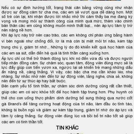
Nếu có sự định hướng tốt, trạng thái cân bằng vững cũng như nhận
được sự đồng cảm từ cha mẹ, các em sẽ vượt qua dễ dàng hơn. Một
số trẻ còn lại, khi nhận được lời nhắc nhở thì cảm thấy ba mẹ đang kỳ
vọng và mong mỏi sự thành công của mình quá mức, thêm vào chính
bản thân các em cũng không muốn mình thất bại... nên áp lực tâm lý trở
nên nặng nề hơn.
Khi áp lực này trở nên cao trào, các em không chỉ phản ứng bằng hành
vi bên ngoài như chống đối, lơ là mà còn bị mệt mỏi trí não, kém tập
trung chú ý, giảm trí nhớ... Những lý do đó khiến kết quả học hành của
các em sa sút, dẫn đến hệ quả là tinh thần càng xuống hơn.
Áp lực chỉ có thể trở thành động lực khi nó đến vừa đủ và được người
tiếp nhận đồng cảm. Sự chăm sóc, quan tâm, động viên đúng mực sẽ là
lực đẩy giúp con tiến vươn xa, ngược lại sẽ khiến trẻ mang những dấu
ấn nặng nề, căng thẳng. Vì vậy, các bậc cha mẹ cần khéo léo, nhẹ
nhàng. Sự nhắc nhở nên đến từ sự động viên, lắng nghe, chia sẻ, không
nên đến từ sự thúc ép hay bắt buộc.
Bên cạnh yếu tố tinh thần, sự chăm sóc dinh dưỡng cũng rất cần thiết,
giúp các em có sức khỏe tốt để học hành tập trung hơn. Phụ huynh có
thể cho con uống thực phẩm dinh dưỡng bổ sung thông qua nước cốt
gà Brand’s để tăng cường hoạt động của trí não, làm đầu óc tỉnh táo,
không bị buồn ngủ và giảm sự kém tập trung, giảm trí nhớ do áp lực và
tâm lý căng thẳng. Sự động viên đúng lúc và bồi bổ trí não tốt sẽ giúp
các em có tinh thần tốt.
TIN KHÁC