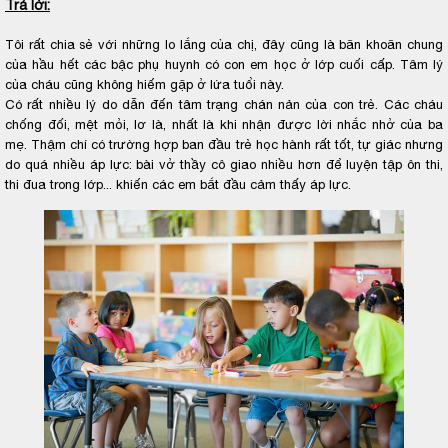
Trả lời:
Tôi rất chia sẻ với những lo lắng của chị, đây cũng là băn khoăn chung
của hầu hết các bậc phụ huynh có con em học ở lớp cuối cấp. Tâm lý
của cháu cũng không hiếm gặp ở lứa tuổi này.
Có rất nhiều lý do dẫn đến tâm trạng chán nản của con trẻ. Các cháu
chống đối, mệt mỏi, lơ là, nhất là khi nhận được lời nhắc nhở của ba
mẹ. Thậm chí có trường hợp ban đầu trẻ học hành rất tốt, tự giác nhưng
do quá nhiều áp lực: bài vở thầy cô giao nhiều hơn để luyện tập ôn thi,
thi đua trong lớp... khiến các em bắt đầu cảm thấy áp lực.