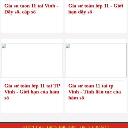
Gia su taon 11 tai Vinh -
Gia sư toán lớp 11 - Giới
Dãy số, cấp số
hạn dãy số
Gia sư toán lớp 11 tại TP
Gia sư toan 11 tai tp
Vinh - Giới hạn của hàm
Vinh - Tính liên tục của
số
hàm số
THIẾT KẾ BỞI ITGROUP
HOTLINE: 0975.898.488 - 0917.638.972