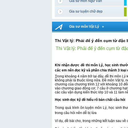
Gia sư môn Ngữ Văn
Gia sư luyện chữ đẹp
Gia sư môn Vật Lý
»
Thi Vật lý: Phải để ý đến cụm từ đặc 
Thi Vật lý: Phải để ý đến cụm từ đặc
Khi nhận được đề thi môn Lý, học sinh thườn
các em nên đọc kỹ và phân chia thành 3 loại 
T
rong khoảng 4 năm trở lại đây,
đề thi
môn Lý k
không phải là thuộc lòng nữa. Đề môn Vật lý, n
chương của chương trình 12 với khoảng 10 đến
vào chương giao động cơ; 7 câu ở chương hạt 
các câu vận dụng kiến thức lớp 10 và 11 làm nề
Học sinh dọc kỹ đề hiểu rõ bản chất câu hỏi
Trong quá trình ôn luyện môn Lý, học sinh t
trong câu hỏi nên dễ bị lừa
Ví dụ, đề bài cho, trong những kết luận sau về 