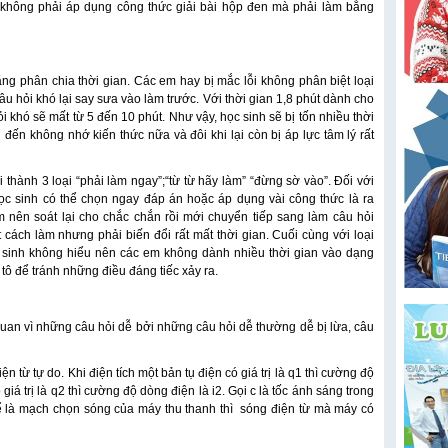
không phải áp dụng công thức giải bài hộp đen mà phải làm bằng
ăng phân chia thời gian. Các em hay bị mắc lỗi không phân biệt loại
 câu hỏi khó lại say sưa vào làm trước. Với thời gian 1,8 phút dành cho
i khó sẽ mất từ 5 đến 10 phút. Như vậy, học sinh sẽ bị tốn nhiều thời
 đến không nhớ kiến thức nữa và đôi khi lại còn bị áp lực tâm lý rất
 thành 3 loại “phải làm ngay”;“từ từ hãy làm” “đừng sờ vào”. Đối với
ọc sinh có thể chọn ngay đáp án hoặc áp dụng vài công thức là ra
 nên soát lại cho chắc chắn rồi mới chuyển tiếp sang làm câu hỏi
ết cách làm nhưng phải biến đổi rất mất thời gian. Cuối cùng với loại
c sinh không hiểu nên các em không dành nhiều thời gian vào dạng
 tô để tránh những điều đáng tiếc xảy ra.
 quan vì những câu hỏi dễ bởi những câu hỏi dễ thường dễ bị lừa, câu
từ tự do. Khi điện tích một bản tụ điện có giá trị là q1 thì cường độ
 giá trị là q2 thì cường độ dòng điện là i2. Gọi c là tốc ánh sáng trong
là mạch chọn sóng của máy thu thanh thì sóng điện từ mà máy có