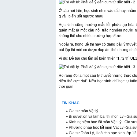
Ở câu hỏi trên, học sinh nhìn vào rất hay nhầm 
q và i biến đổi ngược nhau.
Học sinh cũng thường mắc lỗi phức tạp hóa b
quên mất là một câu hỏi trắc nghiệm người ra
không thể cho nhiều trường hợp được.
Ngoài ra, trong đề thi hay có dạng bài lý thuyế
bài tập thì mới có được đáp án, thế nhưng nhi
Ví dụ: Đề bài cho tần số biến thiên f1, f2 thì 
Rõ ràng đó là một câu lý thuyết nhưng thực chất
điện thế cực đại”. Nếu học sinh chỉ học tự luậ
thời gian.
TIN KHÁC
» Gia sư môn Vật lý
» Bí quyết ôn và làm bài thi môn Lý - Gia s
» Kinh nghiệm học tốt môn Vật Lý - Gia sư 
» Phương pháp học tốt môn Vật Lý -Gia sư m
» Gia sư Toán Lý, Hoá cho học sinh lớp 12