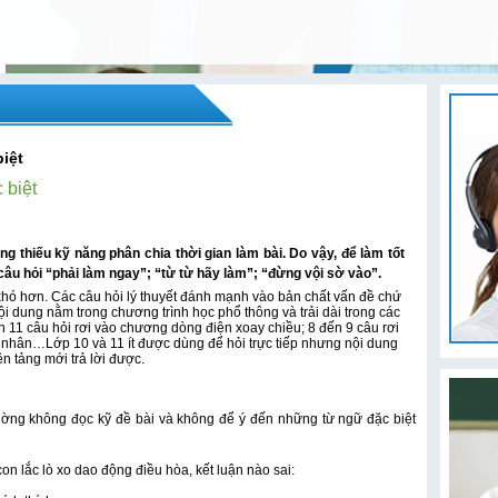
biệt
 biệt
g thiếu kỹ năng phân chia thời gian làm bài. Do vậy, để làm tốt
câu hỏi “phải làm ngay”; “từ từ hãy làm”; “đừng vội sờ vào”.
hó hơn. Các câu hỏi lý thuyết đánh mạnh vào bản chất vấn đề chứ
ội dung nằm trong chương trình học phổ thông và trải dài trong các
 11 câu hỏi rơi vào chương dòng điện xoay chiều; 8 đến 9 câu rơi
nhân…Lớp 10 và 11 ít được dùng để hỏi trực tiếp nhưng nội dung
n tảng mới trả lời được.
hường không đọc kỹ đề bài và không để ý đến những từ ngữ đặc biệt
con lắc lò xo dao động điều hòa, kết luận nào sai: