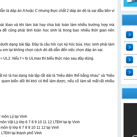
lẫn là đáp án A hoặc C nhưng thực chất 2 đáp án đó là sai đầu tiên vì
ài tóan và khi làm bài hay chia bài toán làm nhiều trường hợp mà
 đề cũng phải tính toán học sinh là trong bao nhiêu thời gian nên
t
t dưới dạng bài tập. Đây là câu hỏi cực kỳ hóc búa. Học sinh phải làm
ều em lại không chọn cách đó đã dẫn đến việc chọn đáp án sai.
2
UL1= UL2. Nếu f = fo ULmax thì biểu thức nào sau đây đúng.
n
 nó là hai dạng bài tập rất dài là “hiệu điện thế bằng nhau” và “hiệu
t
n quen biến đổi thì khó có thể làm được, nếu cố làm sẽ mất rất nhiều
ư môn Lý tại Vinh
môn Vật Lý lớp 6 7 8 9 10 11 12 LTĐH tai tp Vinh
ôn lý lớp 6 7 8 9 10 11 12 tại Vinh
, LTĐH tại thành phố VInh