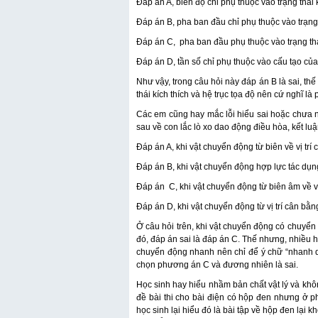
Đáp án A, biên độ chỉ phụ thuộc vào trạng thái k
Đáp án B, pha ban đầu chỉ phụ thuộc vào trạng 
Đáp án C, pha ban đầu phụ thuộc vào trạng thái
Đáp án D, tần số chỉ phụ thuộc vào cấu tạo của
Như vậy, trong câu hỏi này đáp án B là sai, th
thái kích thích và hệ trục tọa độ nên cứ nghĩ l
Các em cũng hay mắc lỗi hiểu sai hoặc chưa nắ
sau về con lắc lò xo dao động điều hòa, kết lu
Đáp án A, khi vật chuyển động từ biên về vị tr
Đáp án B, khi vật chuyển động hợp lực tác dụng
Đáp án C, khi vật chuyển động từ biên âm về v
Đáp án D, khi vật chuyển động từ vị trí cân bằn
Ở câu hỏi trên, khi vật chuyển động có chuy
đó, đáp án sai là đáp án C. Thế nhưng, nhiều họ
chuyển động nhanh nên chỉ để ý chữ “nhanh d
chọn phương án C và đương nhiên là sai.
Học sinh hay hiểu nhầm bản chất vật lý và khô
đề bài thi cho bài điện có hộp đen nhưng ở 
học sinh lại hiểu đó là bài tập về hộp đen lại