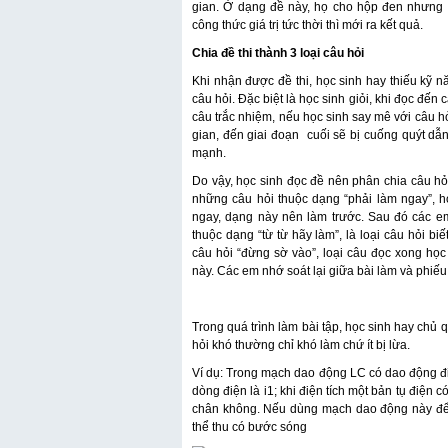
gian. Ở dạng đề này, họ cho hộp đen nhưng 
công thức giá trị tức thời thì mới ra kết quả.
Chia đề thi thành 3 loại câu hỏi
Khi nhận được đề thi, học sinh hay thiếu kỹ n
câu hỏi. Đặc biệt là học sinh giỏi, khi đọc đến
câu trắc nhiệm, nếu học sinh say mê với câu hỏ
gian, đến giai đoạn cuối sẽ bị cuống quýt dẫn
mạnh.
Do vậy, học sinh đọc đề nên phân chia câu hỏi
những câu hỏi thuộc dạng “phải làm ngay”, h
ngay, dạng này nên làm trước. Sau đó các em
thuộc dạng “từ từ hãy làm”, là loại câu hỏi bi
câu hỏi “đừng sờ vào”, loại câu đọc xong họ
này. Các em nhớ soát lại giữa bài làm và phiếu
Trong quá trình làm bài tập, học sinh hay chủ
hỏi khó thường chỉ khó làm chứ ít bị lừa.
Ví dụ: Trong mạch dao động LC có dao động điện 
dòng điện là i1; khi điện tích một bản tụ điện có
chân không. Nếu dùng mạch dao động này để 
thể thu có bước sóng