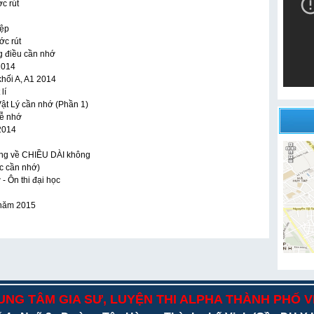
c rút
iệp
ớc rút
 điều cần nhớ
 2014
khối A, A1 2014
lí
Vật Lý cần nhớ (Phần 1)
dễ nhớ
 2014
ờng về CHIỀU DÀI không
ức cần nhớ)
- Ôn thi đại học
ý năm 2015
UNG TÂM GIA SƯ, LUYỆN THI ALPHA THÀNH PHỐ V