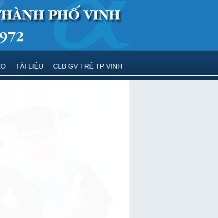
EO
TÀI LIỆU
CLB GV TRẺ TP VINH