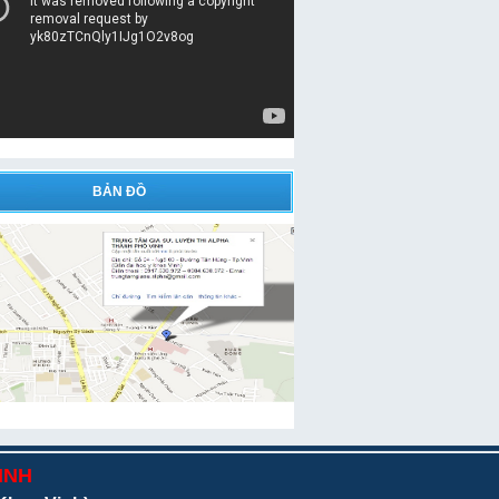
BẢN ĐỒ
INH