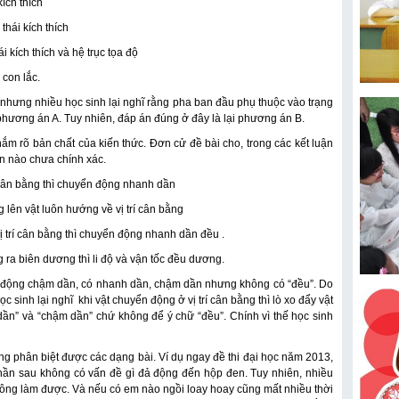
ích thích
thái kích thích
 kích thích và hệ trục tọa độ
 con lắc.
ế nhưng nhiều học sinh lại nghĩ rằng pha ban đầu phụ thuộc vào trạng
à phương án A. Tuy nhiên, đáp án đúng ở đây là lại phương án B.
m rõ bản chất của kiến thức. Đơn cử đề bài cho, trong các kết luận
ận nào chưa chính xác.
í cân bằng thì chuyển động nhanh dần
 lên vật luôn hướng về vị trí cân bằng
ị trí cân bằng thì chuyển động nhanh dần đều .
g ra biên dương thì li độ và vận tốc đều dương.
ển động chậm dần, có nhanh dần, chậm dần nhưng không có “đều”. Do
c sinh lại nghĩ khi vật chuyển động ở vị trí cân bằng thì lò xo đẩy vật
ần” và “chậm dần” chứ không để ý chữ “đều”. Chính vì thế học sinh
ng phân biệt được các dạng bài. Ví dụ ngay đề thi đại học năm 2013,
phần sau không có vấn đề gì đả động đến hộp đen. Tuy nhiên, nhiều
 không làm được. Và nếu có em nào ngồi loay hoay cũng mất nhiều thời