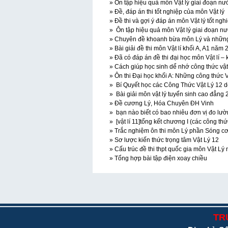
» Ôn tập hiệu quả môn Vật lý giai đoạn nướ
» Đề, đáp án thi tốt nghiệp của môn Vật lý
» Đề thi và gợi ý đáp án môn Vật lý tốt ngh
» Ôn tập hiệu quả môn Vật lý giai đoạn nư
» Chuyên đề khoanh bừa môn Lý và những
» Bài giải đề thi môn Vật lí khối A, A1 năm
» Đã có đáp án đề thi đại học môn Vật lí – 
» Cách giúp học sinh dể nhớ công thức vật 
» Ôn thi Đại học khối A: Những công thức 
» Bí Quyết học các Công Thức Vật Lý 12 
» Bài giải môn vật lý tuyển sinh cao đẳng
» Đề cương Lý, Hóa Chuyên ĐH Vinh
» bạn nào biết có bao nhiêu đơn vị đo lư
» [vật lí 11]tổng kết chương I (các công th
» Trắc nghiệm ôn thi môn Lý phần Sóng cơ 
» Sơ lược kiến thức trọng tâm Vật Lý 12
» Cấu trúc đề thi thpt quốc gia môn Vật L
» Tổng hợp bài tập điện xoay chiều
TR