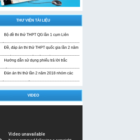
THƯ VIỆN TÀI LIỆU
Bộ đề thi thử THPT QG lần 1 cụm Liên
rường
Đề, đáp án thi thử THPT quốc gia lần 2 năm
019 bài thi KHTN của liên trường
Hướng dẫn sử dụng phiếu trả lời trắc
ghiệm
Đán án thi thử lần 2 năm 2018 nhóm các
rường THPT Nghệ An
VIDEO