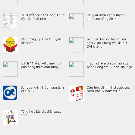
Bí Quyết học các Công Thức
Bài giải môn vật lý tuyển
Vật Lý 12 dễ nhớ
sinh cao đẳng 2014
Đề cương Lý, Hóa Chuyên
bạn nào biết có bao nhiêu
ĐH Vinh
đơn vị đo lường về CHIỀU
DÀI không
[vật lí 11]tổng kết chương I
Trắc nghiệm ôn thi môn Lý
(các công thức cần nhớ)
phần Sóng cơ - Ôn thi đại học
Sơ lược kiến thức trọng tâm
Cấu trúc đề thi thpt quốc gia
Vật Lý 12
môn Vật Lý năm 2015
Tổng hợp bài tập điện xoay
chiều