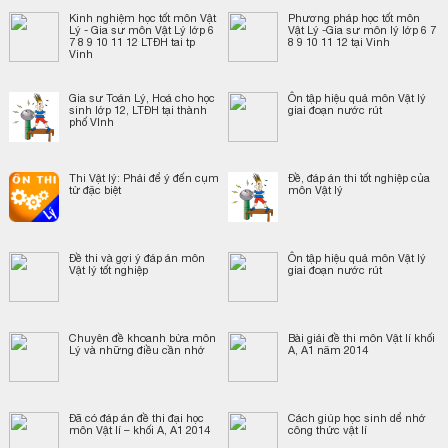
Kinh nghiệm học tốt môn Vật
Phương pháp học tốt môn
Lý - Gia sư môn Vật Lý lớp 6
Vật Lý -Gia sư môn lý lớp 6 7
7 8 9 10 11 12 LTĐH tai tp
8 9 10 11 12 tại Vinh
Vinh
Gia sư Toán Lý, Hoá cho học
Ôn tập hiệu quả môn Vật lý
sinh lớp 12, LTĐH tại thành
giai đoạn nước rút
phố VInh
Thi Vật lý: Phải để ý đến cụm
Đề, đáp án thi tốt nghiệp của
từ đặc biệt
môn Vật lý
Đề thi và gợi ý đáp án môn
Ôn tập hiệu quả môn Vật lý
Vật lý tốt nghiệp
giai đoạn nước rút
Chuyên đề khoanh bừa môn
Bài giải đề thi môn Vật lí khối
Lý và những điều cần nhớ
A, A1 năm 2014
Đã có đáp án đề thi đại học
Cách giúp học sinh dể nhớ
môn Vật lí – khối A, A1 2014
công thức vật lí