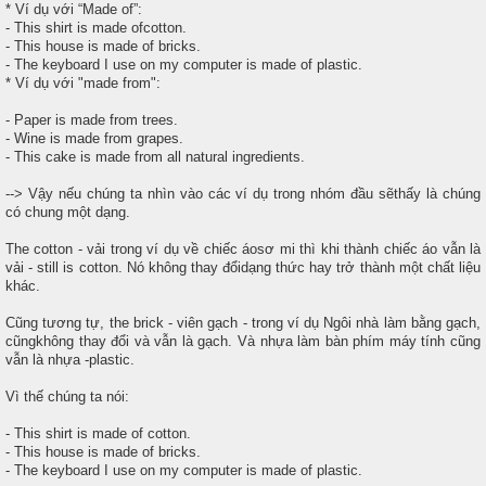
* Ví dụ với “Made of”:
- This shirt is made ofcotton.
- This house is made of bricks.
- The keyboard I use on my computer is made of plastic.
* Ví dụ với "made from":
- Paper is made from trees.
- Wine is made from grapes.
- This cake is made from all natural ingredients.
--> Vậy nếu chúng ta nhìn vào các ví dụ trong nhóm đầu sẽthấy là chúng
có chung một dạng.
The cotton - vải trong ví dụ về chiếc áosơ mi thì khi thành chiếc áo vẫn là
vải - still is cotton. Nó không thay đổidạng thức hay trở thành một chất liệu
khác.
Cũng tương tự, the brick - viên gạch - trong ví dụ Ngôi nhà làm bằng gạch,
cũngkhông thay đổi và vẫn là gạch. Và nhựa làm bàn phím máy tính cũng
vẫn là nhựa -plastic.
Vì thế chúng ta nói:
- This shirt is made of cotton.
- This house is made of bricks.
- The keyboard I use on my computer is made of plastic.