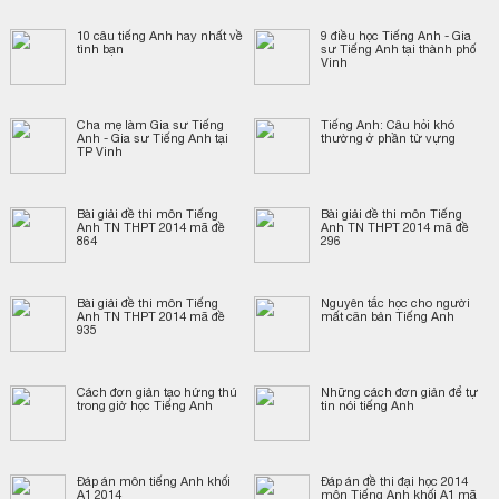
10 câu tiếng Anh hay nhất về
9 điều học Tiếng Anh - Gia
tình bạn
sư Tiếng Anh tại thành phố
Vinh
Cha mẹ làm Gia sư Tiếng
Tiếng Anh: Câu hỏi khó
Anh - Gia sư Tiếng Anh tại
thường ở phần từ vựng
TP Vinh
Bài giải đề thi môn Tiếng
Bài giải đề thi môn Tiếng
Anh TN THPT 2014 mã đề
Anh TN THPT 2014 mã đề
864
296
Bài giải đề thi môn Tiếng
Nguyên tắc học cho người
Anh TN THPT 2014 mã đề
mất căn bản Tiếng Anh
935
Cách đơn giản tạo hứng thú
Những cách đơn giản để tự
trong giờ học Tiếng Anh
tin nói tiếng Anh
Đáp án môn tiếng Anh khối
Đáp án đề thi đại học 2014
A1 2014
môn Tiếng Anh khối A1 mã