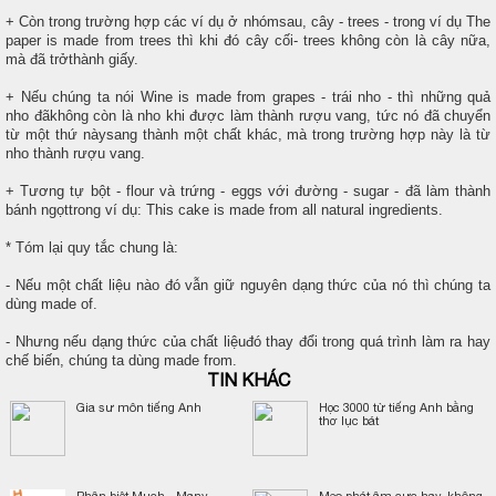
+ Còn trong trường hợp các ví dụ ở nhómsau, cây - trees - trong ví dụ The
paper is made from trees thì khi đó cây cối- trees không còn là cây nữa,
mà đã trởthành giấy.
+ Nếu chúng ta nói Wine is made from grapes - trái nho - thì những quả
nho đãkhông còn là nho khi được làm thành rượu vang, tức nó đã chuyển
từ một thứ nàysang thành một chất khác, mà trong trường hợp này là từ
nho thành rượu vang.
+ Tương tự bột - flour và trứng - eggs với đường - sugar - đã làm thành
bánh ngọttrong ví dụ: This cake is made from all natural ingredients.
* Tóm lại quy tắc chung là:
- Nếu một chất liệu nào đó vẫn giữ nguyên dạng thức của nó thì chúng ta
dùng made of.
- Nhưng nếu dạng thức của chất liệuđó thay đổi trong quá trình làm ra hay
chế biến, chúng ta dùng made from.
TIN KHÁC
Gia sư môn tiếng Anh
Học 3000 từ tiếng Anh bằng
thơ lục bát