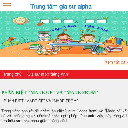
Trung tâm gia sư alpha
Xem tất cả
Trang chủ
Gia sư môn tiếng Anh
PHÂN BIỆT "MADE OF" VÀ "MADE FROM"
PHÂN BIỆT "MADE OF" VÀ "MADE FROM"
Trong tiếng anh rất dễ nhầm lẫn giữa2 cụm "Made from" và "Made of" kể
cả với những người nắmkhá chắc ngữ pháp tiếng anh. Vậy, hãy cùng Ad
tìm hiểu sự khác nhau giữa chúngnhé !