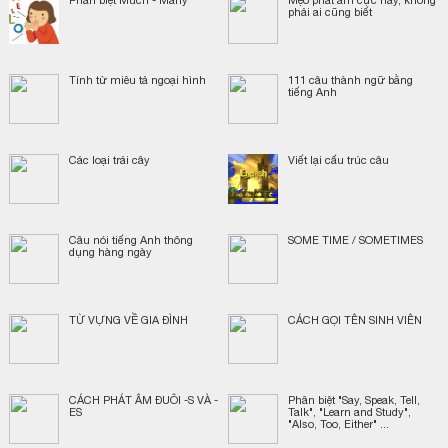
Phân biệt Much - Many
Mẹo phát âm cực hay, không
phải ai cũng biết
Tính từ miêu tả ngoại hình
111 câu thành ngữ bằng
tiếng Anh
Các loại trái cây
Viết lại cấu trúc câu
Câu nói tiếng Anh thông
SOME TIME / SOMETIMES
dụng hàng ngày
TỪ VỰNG VỀ GIA ĐÌNH
CÁCH GỌI TÊN SINH VIÊN
CÁCH PHÁT ÂM ĐUÔI -S VÀ -
Phân biệt "Say, Speak, Tell,
ES
Talk", "Learn and Study",
"Also, Too, Either" ...