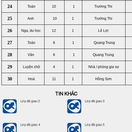
24
Toán
10
1
Trường Thi
25
Anh
10
1
Trường Thi
26
Nga, du học
12
1
Lê Lợi
27
Toán
6
1
Quang Trung
28
Văn
6
1
Quang Trung
29
Luyện chữ
4
1
Nhà / phòng gia sư
30
Hoá
11
1
Hồng Sơn
TIN KHÁC
Lớp đã giao 2
Lớp đã giao 3
Lớp đã giao 4
Lớp đã giao 5