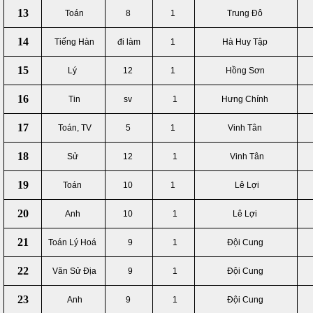
13
Toán
8
1
Trung Đô
14
Tiếng Hàn
đi làm
1
Hà Huy Tập
15
Lý
12
1
Hồng Sơn
16
Tin
sv
1
Hưng Chính
17
Toán, TV
5
1
Vinh Tân
18
Sử
12
1
Vinh Tân
19
Toán
10
1
Lê Lợi
20
Anh
10
1
Lê Lợi
21
Toán Lý Hoá
9
1
Đội Cung
22
Văn Sử Địa
9
1
Đội Cung
23
Anh
9
1
Đội Cung