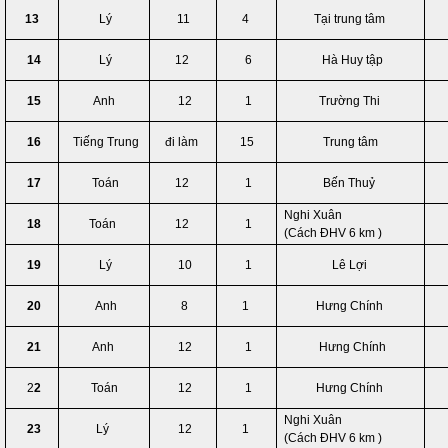
13
Lý
11
4
Tại trung tâm
14
Lý
12
6
Hà Huy tập
15
Anh
12
1
Trường Thi
16
Tiếng Trung
đi làm
15
Trung tâm
17
Toán
12
1
Bến Thuỷ
Nghi Xuân
18
Toán
12
1
(Cách ĐHV 6 km )
19
Lý
10
1
Lê Lợi
20
Anh
8
1
Hưng Chính
21
Anh
12
1
Hưng Chính
2
2
Toán
12
1
Hưng Chính
Nghi Xuân
23
Lý
12
1
(Cách ĐHV 6 km )