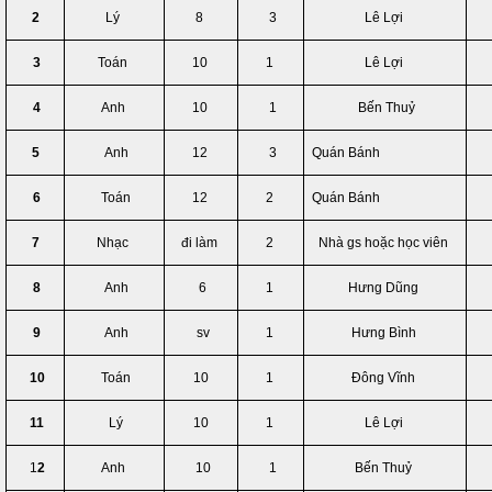
2
Lý
8
3
Lê Lợi
3
Toán
10
1
Lê Lợi
4
Anh
10
1
Bến Thuỷ
5
Anh
12
3
Quán Bánh
6
Toán
12
2
Quán Bánh
7
Nhạc
đi làm
2
Nhà gs hoặc học viên
8
Anh
6
1
Hưng Dũng
9
Anh
sv
1
Hưng Bình
10
Toán
10
1
Đông Vĩnh
11
Lý
10
1
Lê Lợi
1
2
Anh
10
1
Bến Thuỷ