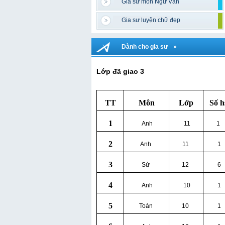
Gia sư môn Ngữ Văn
Gia sư luyện chữ đẹp
Dành cho gia sư
»
Lớp đã giao 3
TT
Môn
Lớp
Số h
1
Anh
11
1
2
Anh
11
1
3
Sử
12
6
4
Anh
10
1
5
Toán
10
1