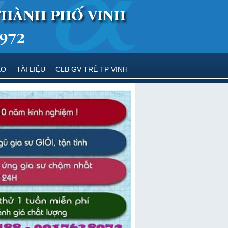
EO
TÀI LIỆU
CLB GV TRẺ TP VINH