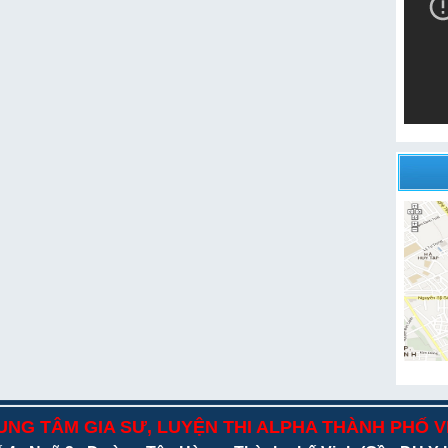
UNG TÂM GIA SƯ, LUYỆN THI ALPHA THÀNH PHỐ V