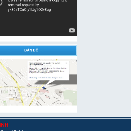
BẢN ĐỒ
INH