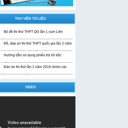
THƯ VIỆN TÀI LIỆU
Bộ đề thi thử THPT QG lần 1 cụm Liên
rường
Đề, đáp án thi thử THPT quốc gia lần 2 năm
019 bài thi KHTN của liên trường
Hướng dẫn sử dụng phiếu trả lời trắc
ghiệm
Đán án thi thử lần 2 năm 2018 nhóm các
rường THPT Nghệ An
VIDEO