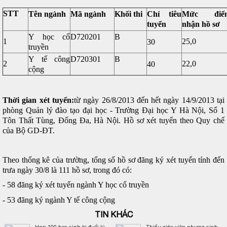
STT
Khối thi
Chỉ tiêu
Tên ngành
Mã ngành
Mức điể
tuyển
nhận hồ sơ
B
Y học cổ
D720201
25,0
1
30
truyền
B
Y tế công
D720301
22,0
2
40
cộng
Thời gian xét tuyển:
từ ngày 26/8/2013 đến hết ngày 14/9/2013 tại
phòng Quản lý đào tạo đại học - Trường Đại học Y Hà Nội, Số 1
Tôn Thất Tùng, Đống Đa, Hà Nội.
Hồ sơ xét tuyển theo Quy chế
của Bộ GD-ĐT.
Theo thống kê của trường, tổng số hồ sơ đăng ký xét tuyển tính đến
trưa ngày 30/8 là 111 hồ sơ, trong đó có:
- 58 đăng ký xét tuyển ngành Y học cổ truyền
- 53 đăng ký ngành Y tế công cộng
TIN KHÁC
Hơn 100 học sinh bị đuổi lý
Thiếu giáo viên nhưng sinh