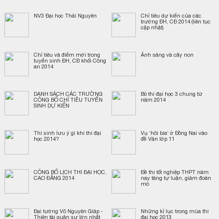
NV3 Đại học Thái Nguyên
Chỉ tiêu dự kiến của các
trường ĐH, CĐ 2014 (liên tục
cập nhật)
Chỉ tiêu và điểm mới trong
Ánh sáng và cây non
tuyển sinh ĐH, CĐ khối Công
an 2014
DANH SÁCH CÁC TRƯỜNG
Bỏ thi đại học 3 chung từ
CÔNG BỐ CHỈ TIÊU TUYỂN
năm 2014
SINH DỰ KIẾN
Thí sinh lưu ý gì khi thi đại
Vụ ‘hôi bia’ ở Đồng Nai vào
học 2014?
đề Văn lớp 11
CÔNG BỐ LỊCH THI ĐẠI HỌC,
Đề thi tốt nghiệp THPT năm
CAO ĐẲNG 2014
nay tăng tự luận, giảm đoán
mò
Đại tướng Võ Nguyên Giáp -
Những kỉ lục trong mùa thi
Thiên tài quân sự lớn nhất
đại học 2013