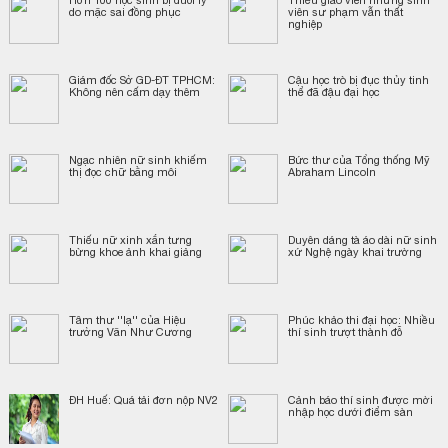
do mặc sai đồng phục
viên sư phạm vẫn thất
nghiệp
Giám đốc Sở GD-ĐT TPHCM:
Cậu học trò bị đục thủy tinh
Không nên cấm dạy thêm
thể đã đậu đại học
Ngạc nhiên nữ sinh khiếm
Bức thư của Tổng thống Mỹ
thị đọc chữ bằng môi
Abraham Lincoln
Thiếu nữ xinh xắn tưng
Duyên dáng tà áo dài nữ sinh
bừng khoe ảnh khai giảng
xứ Nghệ ngày khai trường
Tâm thư ''lạ'' của Hiệu
Phúc khảo thi đại học: Nhiều
trưởng Văn Như Cương
thí sinh trượt thành đỗ
ĐH Huế: Quá tải đơn nộp NV2
Cảnh báo thí sinh được mời
nhập học dưới điểm sàn