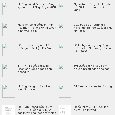
Hướng dẫn điền phiếu đăng
Nghệ An: Hướng dẫn thi vào
ký dự thi THPT quốc gia 2018
lớp 10 THPT năm học 2018-
2019
Nghệ An công bố đề thi minh
Cấu trúc đề thi đánh giá
họa môn 'Tổ hợp Kỳ thi tuyển
năng lực Đại học Quốc gia Hà
sinh vào lớp 10'
Nội 2016
Đề thi học sinh giỏi THPT
Đề thi học sinh giỏi quốc gia
quốc gia môn Lý, Hóa, Sử
môn Toán, Ngữ văn, Hóa học
năm 2016
Thi THPT quốc gia 2016:
ĐH Quốc gia Hà Nội: Điểm
Cách sắp xếp số báo danh,
chuẩn nhiều ngành sẽ cao
phòng thi
Hướng dẫn ghi hồ sơ Học
147 trường xét tuyển bổ sung
sinh Sinh viên
Bộ GD&ĐT công bố 63 cụm
Bộ đề thi thử THPT QG lần 1
thi THPT quốc gia 2019 và
cụm Liên trường
các trường đại học chấm trắc