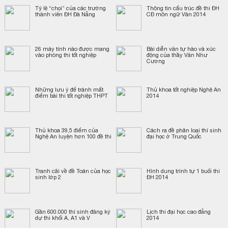
Tỷ lệ “chọi” của các trường
Thông tin cấu trúc đề thi ĐH
thành viên ĐH Đà Nẵng
CĐ môn ngữ Văn 2014
26 máy tính nào được mang
Bài diễn văn tự hào và xúc
vào phòng thi tốt nghiệp
động của thầy Văn Như
Cương
Những lưu ý để tránh mất
Thủ khoa tốt nghiệp Nghệ An
điểm bài thi tốt nghiệp THPT
2014
Thủ khoa 39,5 điểm của
Cách ra đề phân loại thí sinh
Nghệ An luyện hơn 100 đề thi
đại học ở Trung Quốc
Tranh cãi về đề Toán của học
Hình dung trình tự 1 buổi thi
sinh lớp 2
ĐH 2014
Gần 600.000 thí sinh đăng ký
Lịch thi đại học cao đẳng
dự thi khối A, A1 và V
2014