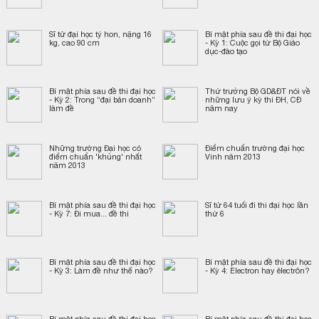
Sĩ tử đại học tý hon, nặng 16
Bí mật phía sau đề thi đại học
kg, cao 90 cm
- Kỳ 1: Cuộc gọi từ Bộ Giáo
dục-đào tạo
Bí mật phía sau đề thi đại học
Thứ trưởng Bộ GD&ĐT nói về
- Kỳ 2: Trong “đại bản doanh”
những lưu ý kỳ thi ĐH, CĐ
làm đề
năm nay
Những trường Đại học có
Điểm chuẩn trường đại học
điểm chuẩn 'khủng' nhất
Vinh năm 2013
năm 2013
Bí mật phía sau đề thi đại học
Sĩ tử 64 tuổi đi thi đại học lần
- Kỳ 7: Đi mua... đề thi
thứ 6
Bí mật phía sau đề thi đại học
Bí mật phía sau đề thi đại học
- Kỳ 3: Làm đề như thế nào?
- Kỳ 4: Electron hay êlectrôn?
Bí mật phía sau đề thi đại học
Bí mật phía sau đề thi đại học