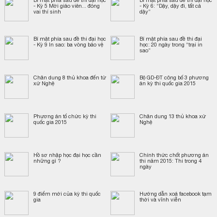
- Kỳ 5 Mời giáo viên... đóng
- Kỳ 6: “Dậy, dậy đi, tất cả
vai thí sinh
dậy”
Bí mật phía sau đề thi đại học
Bí mật phía sau đề thi đại
- Kỳ 9 In sao: ba vòng bảo vệ
học: 20 ngày trong “trại in
sao”
Chân dung 8 thủ khoa đến từ
Bộ GD-ĐT công bố 3 phương
xứ Nghệ
án kỳ thi quốc gia 2015
Phương án tổ chức kỳ thi
Chân dung 13 thủ khoa xứ
quốc gia 2015
Nghệ
Hồ sơ nhập học đại học cần
Chính thức chốt phương án
những gì ?
thi năm 2015: Thi trong 4
ngày
​9 điểm mới của kỳ thi quốc
Hướng dẫn xoá facebook tạm
gia
thời và vĩnh viễn