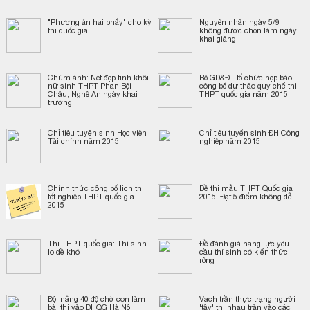
"Phương án hai phẩy" cho kỳ
Nguyên nhân ngày 5/9
thi quốc gia
không được chọn làm ngày
khai giảng
Chùm ảnh: Nét đẹp tinh khôi
Bộ GD&ĐT tổ chức họp báo
nữ sinh THPT Phan Bội
công bố dự thảo quy chế thi
Châu, Nghệ An ngày khai
THPT quốc gia năm 2015.
trường
Chỉ tiêu tuyển sinh Học viện
Chỉ tiêu tuyển sinh ĐH Công
Tài chính năm 2015
nghiệp năm 2015
Chính thức công bố lịch thi
Đề thi mẫu THPT Quốc gia
tốt nghiệp THPT quốc gia
2015: Đạt 5 điểm không dễ!
2015
Thi THPT quốc gia: Thí sinh
Đề đánh giá năng lực yêu
lo đề khó
cầu thí sinh có kiến thức
rộng
Đội nắng 40 độ chờ con làm
Vạch trần thực trạng người
bài thi vào ĐHQG Hà Nội
'tây' thi nhau tràn vào các