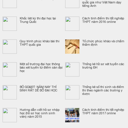
quốc gia như Việt Nam dạy
tiếng Anh
Khốc liệt kỳ thi đại học tại
Cách tính điểm thi tốt nghiệp
Trung Quốc
THPT năm 2016 online
Quy trình phúc khảo bài thi
Tổ chức phúc khảo và chấm
THPT quốc gia
thẩm định
Một số trường đại học thông
Thống kê hồ sơ xét tuyển các
báo xét tuyển từ điểm sàn đại
trường ĐH
học
BỘ GD&ĐT: NĂM NAY THÍ
Thống kê số thí sinh và điểm
SINH RẤT DỄ ĐỖ ĐẠI HỌC
thi theo ngành các trường y
dược
Hướng dẫn viết hồ sơ nhập
Cách tính điểm thi tốt nghiệp
học (hồ sơ học sinh sinh
THPT năm 2017 online
viên) năm 2015