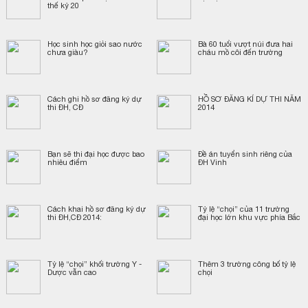
thế kỷ 20
Học sinh học giỏi sao nước
Bà 60 tuổi vượt núi đưa hai
chưa giàu?
cháu mồ côi đến trường
Cách ghi hồ sơ đăng ký dự
HỒ SƠ ĐĂNG KÍ DỰ THI NĂM
thi ĐH, CĐ
2014
Bạn sẽ thi đại học được bao
Đề án tuyển sinh riêng của
nhiêu điểm
ĐH Vinh
Cách khai hồ sơ đăng ký dự
Tỷ lệ “chọi” của 11 trường
thi ĐH,CĐ 2014:
đại học lớn khu vực phía Bắc
Tỷ lệ “chọi” khối trường Y -
Thêm 3 trường công bố tỷ lệ
Dược vẫn cao
chọi