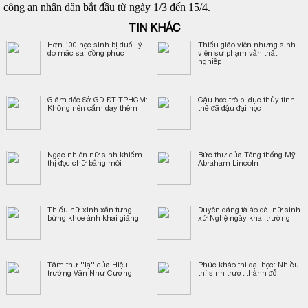
công an nhân dân bắt đầu từ ngày 1/3 đến 15/4.
TIN KHÁC
Hơn 100 học sinh bị đuổi lý
Thiếu giáo viên nhưng sinh
do mặc sai đồng phục
viên sư phạm vẫn thất
nghiệp
Giám đốc Sở GD-ĐT TPHCM:
Cậu học trò bị đục thủy tinh
Không nên cấm dạy thêm
thể đã đậu đại học
Ngạc nhiên nữ sinh khiếm
Bức thư của Tổng thống Mỹ
thị đọc chữ bằng môi
Abraham Lincoln
Thiếu nữ xinh xắn tưng
Duyên dáng tà áo dài nữ sinh
bừng khoe ảnh khai giảng
xứ Nghệ ngày khai trường
Tâm thư ''lạ'' của Hiệu
Phúc khảo thi đại học: Nhiều
trưởng Văn Như Cương
thí sinh trượt thành đỗ