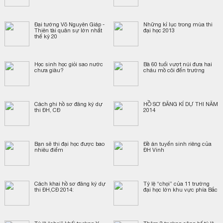
Đại tướng Võ Nguyên Giáp -
Những kỉ lục trong mùa thi
Thiên tài quân sự lớn nhất
đại học 2013
thế kỷ 20
Học sinh học giỏi sao nước
Bà 60 tuổi vượt núi đưa hai
chưa giàu?
cháu mồ côi đến trường
Cách ghi hồ sơ đăng ký dự
HỒ SƠ ĐĂNG KÍ DỰ THI NĂM
thi ĐH, CĐ
2014
Bạn sẽ thi đại học được bao
Đề án tuyển sinh riêng của
nhiêu điểm
ĐH Vinh
Cách khai hồ sơ đăng ký dự
Tỷ lệ “chọi” của 11 trường
thi ĐH,CĐ 2014:
đại học lớn khu vực phía Bắc