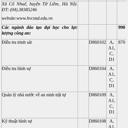
Xã Cổ Nhuế, huyện Từ Liêm, Hà Nội.
ĐT: (04).38385246
website:www.hvcsnd.edu.vn
Các ngành đào tạo đại học cho lực
990
lượng công an:
Điều tra trinh sát
D860102
A,
870
A1,
C,
D1
Điều tra hình sự
D860104
A,
A1,
C,
D1
Quản lý nhà nước về an ninh trật tự
D860109
A,
A1,
C,
D1
Kỹ thuật hình sự
D860108
A,
A1,