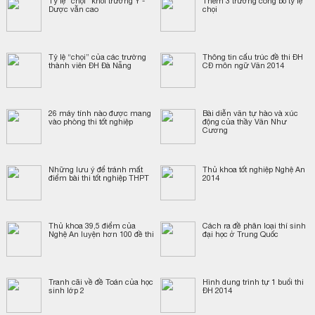
Tỷ lệ “chọi” khối trường Y -
Thêm 3 trường công bố tỷ lệ
Dược vẫn cao
chọi
Tỷ lệ “chọi” của các trường
Thông tin cấu trúc đề thi ĐH
thành viên ĐH Đà Nẵng
CĐ môn ngữ Văn 2014
26 máy tính nào được mang
Bài diễn văn tự hào và xúc
vào phòng thi tốt nghiệp
động của thầy Văn Như
Cương
Những lưu ý để tránh mất
Thủ khoa tốt nghiệp Nghệ An
điểm bài thi tốt nghiệp THPT
2014
Thủ khoa 39,5 điểm của
Cách ra đề phân loại thí sinh
Nghệ An luyện hơn 100 đề thi
đại học ở Trung Quốc
Tranh cãi về đề Toán của học
Hình dung trình tự 1 buổi thi
sinh lớp 2
ĐH 2014