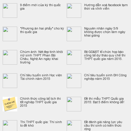
​9 điểm mới của kỳ thi quốc
Hướng dẫn xoá facebook tạm
gia
thời và vĩnh viễn
"Phương án hai phẩy" cho kỳ
Nguyên nhân ngày 5/9
thi quốc gia
không được chọn làm ngày
khai giảng
Chùm ảnh: Nét đẹp tinh khôi
Bộ GD&ĐT tổ chức họp báo
nữ sinh THPT Phan Bội
công bố dự thảo quy chế thi
Châu, Nghệ An ngày khai
THPT quốc gia năm 2015.
trường
Chỉ tiêu tuyển sinh Học viện
Chỉ tiêu tuyển sinh ĐH Công
Tài chính năm 2015
nghiệp năm 2015
Chính thức công bố lịch thi
Đề thi mẫu THPT Quốc gia
tốt nghiệp THPT quốc gia
2015: Đạt 5 điểm không dễ!
2015
Thi THPT quốc gia: Thí sinh
Đề đánh giá năng lực yêu
lo đề khó
cầu thí sinh có kiến thức
rộng