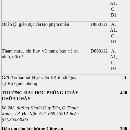
A1,
C,
D1
Quản lý, giáo dục cải tạo phạm nhân
D860111
A,
A1,
C,
D1
Tham mưu, chỉ huy vũ trang bảo vệ an
D860112
A,
ninh, trật tự
A1,
C,
D1
Gửi đào tạo tại Học viện Kỹ thuật Quân
20
sự-Bộ Quốc phòng
TRƯỜNG ĐẠI HỌC PHÒNG CHÁY
420
CHỮA CHÁY
Số 243, đường Khuất Duy Tiến, Q.Thanh
Xuân, TP Hà Nội
: ĐT: 069.45212 hoặc
(04)35533006
Đào tao cho lực lượng Công an
300