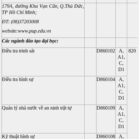
179A, đường Kha Vạn Cân, Q.Thủ Đức,
TP Hồ Chí Minh;
ĐT: (08)37203008
website:www.
pup
.edu.vn
Các ngành đào tạo đại học:
Điều tra trinh sát
D860102
A,
820
A1,
C,
D1
Điều tra hình sự
D860104
A,
A1,
C,
D1
Quản lý nhà nước về an ninh trật tự
D860109
A,
A1,
C,
D1
Kỹ thuật hình sự
D860108
A,