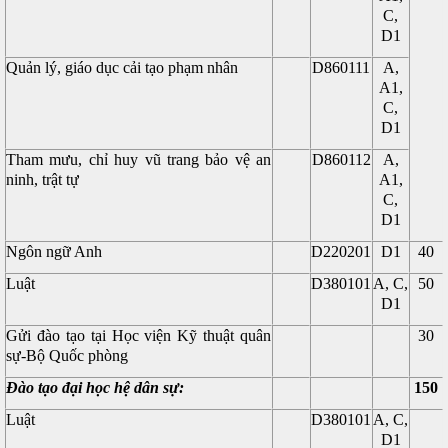
C,
D1
Quản lý, giáo dục cải tạo phạm nhân
D860111
A,
A1,
C,
D1
Tham mưu, chỉ huy vũ trang bảo vệ an
D860112
A,
ninh, trật tự
A1,
C,
D1
Ngôn ngữ Anh
D220201
D1
40
Luật
D380101
A, C,
50
D1
Gửi đào tạo tại Học viện Kỹ thuật quân
30
sự-Bộ Quốc phòng
Đào tạo đại học hệ dân sự:
150
Luật
D380101
A, C,
D1