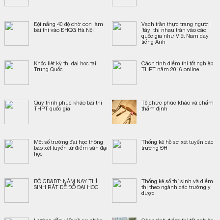
Đội nắng 40 độ chờ con làm
Vạch trần thực trạng người
bài thi vào ĐHQG Hà Nội
'tây' thi nhau tràn vào các
quốc gia như Việt Nam dạy
tiếng Anh
Khốc liệt kỳ thi đại học tại
Cách tính điểm thi tốt nghiệp
Trung Quốc
THPT năm 2016 online
Quy trình phúc khảo bài thi
Tổ chức phúc khảo và chấm
THPT quốc gia
thẩm định
Một số trường đại học thông
Thống kê hồ sơ xét tuyển các
báo xét tuyển từ điểm sàn đại
trường ĐH
học
BỘ GD&ĐT: NĂM NAY THÍ
Thống kê số thí sinh và điểm
SINH RẤT DỄ ĐỖ ĐẠI HỌC
thi theo ngành các trường y
dược