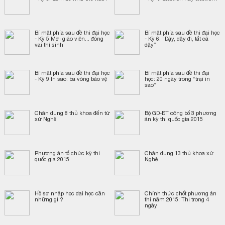
Bí mật phía sau đề thi đại học
Bí mật phía sau đề thi đại học
- Kỳ 5 Mời giáo viên... đóng
- Kỳ 6: “Dậy, dậy đi, tất cả
vai thí sinh
dậy”
Bí mật phía sau đề thi đại học
Bí mật phía sau đề thi đại
- Kỳ 9 In sao: ba vòng bảo vệ
học: 20 ngày trong “trại in
sao”
Chân dung 8 thủ khoa đến từ
Bộ GD-ĐT công bố 3 phương
xứ Nghệ
án kỳ thi quốc gia 2015
Phương án tổ chức kỳ thi
Chân dung 13 thủ khoa xứ
quốc gia 2015
Nghệ
Hồ sơ nhập học đại học cần
Chính thức chốt phương án
những gì ?
thi năm 2015: Thi trong 4
ngày