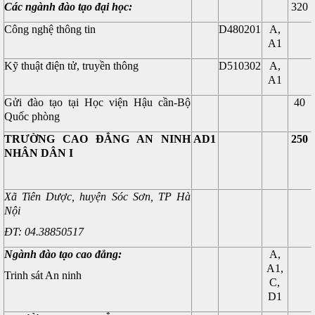
Các ngành đào tạo đại học:
320
Công nghệ thông tin
D480201
A,
A1
Kỹ thuật điện tử, truyền thông
D510302
A,
A1
Gửi đào tạo tại Học viện Hậu cần-Bộ
40
Quốc phòng
TRƯỜNG CAO ĐẲNG AN NINH
AD1
250
NHÂN DÂN I
Xã Tiên Dược, huyện Sóc Sơn, TP Hà
Nội
ĐT: 04.38850517
Ngành đào tạo cao đẳng:
A,
A1,
Trinh sát An ninh
C,
D1