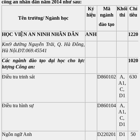
công an nhân dân năm 2014 như sau:
Ký
Mã
Khối
Chỉ
hiệu
ngành
thi
tiêu
Tên trường/ Ngành học
đào tạo
HỌC VIỆN AN NINH NHÂN DÂN
ANH
1220
Km9 đường Nguyễn Trãi, Q. Hà Đông,
Hà Nội.
ĐT:069.45541
Các ngành đào tạo đại học cho lực
1020
lượng Công an:
Điều tra trinh sát
D860102
A,
630
A1,
C,
D1
Điều tra hình sự
D860104
A,
A1,
C,
D1
Ngôn ngữ Anh
D220201
D1
50