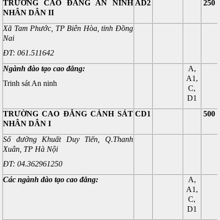
TRƯỜNG CAO ĐẲNG AN NINH
AD2
250
NHÂN DÂN II
Xã Tam Phước, TP Biên Hòa, tỉnh Đồng
Nai
ĐT: 061.511642
Ngành đào tạo cao đẳng:
A,
A1,
Trinh sát An ninh
C,
D1
TRƯỜNG CAO ĐẲNG CẢNH SÁT
CD1
500
NHÂN DÂN I
Số đường Khuất Duy Tiến, Q.Thanh
Xuân, TP Hà Nội
ĐT: 04.362961250
Các ngành đào tạo cao đẳng:
A,
A1,
C,
D1