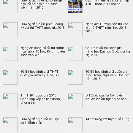
Hướng dẫn viết hồ sơ nhập
Cách tính điểm thi tốt nghiệp
học (hồ sơ học sinh sinh
THPT năm 2017 online
viên) năm 2015
Hướng dẫn điền phiếu đăng
Nghệ An: Hướng dẫn thi vào
ký dự thi THPT quốc gia 2018
lớp 10 THPT năm học 2018-
2019
Nghệ An công bố đề thi minh
Cấu trúc đề thi đánh giá
họa môn 'Tổ hợp Kỳ thi tuyển
năng lực Đại học Quốc gia Hà
sinh vào lớp 10'
Nội 2016
Đề thi học sinh giỏi THPT
Đề thi học sinh giỏi quốc gia
quốc gia môn Lý, Hóa, Sử
môn Toán, Ngữ văn, Hóa học
năm 2016
Thi THPT quốc gia 2016:
ĐH Quốc gia Hà Nội: Điểm
Cách sắp xếp số báo danh,
chuẩn nhiều ngành sẽ cao
phòng thi
Hướng dẫn ghi hồ sơ Học
147 trường xét tuyển bổ sung
sinh Sinh viên