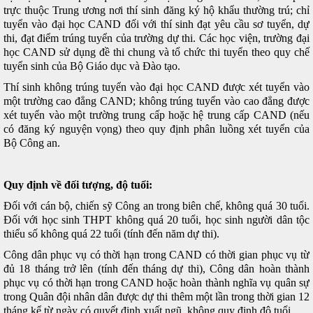
trực thuộc Trung ương nơi thí sinh đăng ký hộ khẩu thường trú; chỉ
tuyển vào đại học CAND đối với thí sinh đạt yêu cầu sơ tuyển, dự
thi, đạt điểm trúng tuyển của trường dự thi. Các học viện, trường đại
học CAND sử dụng đề thi chung và tổ chức thi tuyển theo quy chế
tuyển sinh của Bộ Giáo dục và Đào tạo.
Thí sinh không trúng tuyển vào đại học CAND được xét tuyển vào
một trường cao đẳng CAND; không trúng tuyển vào cao đẳng được
xét tuyển vào một trường trung cấp hoặc hệ trung cấp CAND (nếu
có đăng ký nguyện vọng) theo quy định phân luồng xét tuyển của
Bộ Công an.
Quy định về đối tượng, độ tuổi:
Đối với cán bộ, chiến sỹ Công an trong biên chế, không quá 30 tuổi.
Đối với học sinh THPT không quá 20 tuổi, học sinh người dân tộc
thiểu số không quá 22 tuổi (tính đến năm dự thi).
Công dân phục vụ có thời hạn trong CAND có thời gian phục vụ từ
đủ 18 tháng trở lên (tính đến tháng dự thi), Công dân hoàn thành
phục vụ có thời hạn trong CAND hoặc hoàn thành nghĩa vụ quân sự
trong Quân đội nhân dân được dự thi thêm một lần trong thời gian 12
tháng kể từ ngày có quyết định xuất ngũ, không quy định độ tuổi.