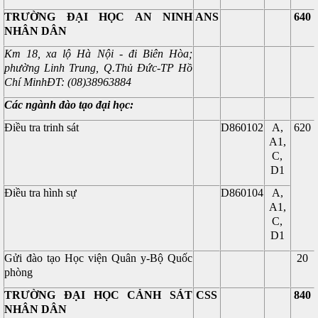
TRƯỜNG ĐẠI HỌC AN NINH
ANS
640
NHÂN DÂN
Km 18, xa lộ Hà Nội - đi Biên Hòa;
phường Linh Trung, Q.Thủ Đức-TP Hồ
Chí Minh
ĐT: (08)38963884
Các ngành đào tạo đại học:
Điều tra trinh sát
D860102
A,
620
A1,
C,
D1
Điều tra hình sự
D860104
A,
A1,
C,
D1
Gửi đào tạo Học viện Quân y-Bộ Quốc
20
phòng
TRƯỜNG ĐẠI HỌC CẢNH SÁT
CSS
840
NHÂN DÂN