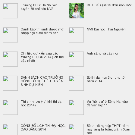
Trường ĐH Y Hà Nội xét
ĐH Huế: Quá tải đơn nộp NV2
tuyển 70 chỉ tiêu NV2
Cảnh báo thí sinh được mời
NV3 Đại học Thái Nguyên
nhập học dưới điểm sàn
Chỉ tiêu dự kiến của các
Ánh sáng và cây non
trường ĐH, CĐ 2014 (liên tục
cập nhật)
DANH SÁCH CÁC TRƯỜNG
Bỏ thi đại học 3 chung từ
CÔNG BỐ CHỈ TIÊU TUYỂN
năm 2014
SINH DỰ KIẾN
Thí sinh lưu ý gì khi thi đại
Vụ ‘hôi bia’ ở Đồng Nai vào
học 2014?
đề Văn lớp 11
CÔNG BỐ LỊCH THI ĐẠI HỌC,
Đề thi tốt nghiệp THPT năm
CAO ĐẲNG 2014
nay tăng tự luận, giảm đoán
mò