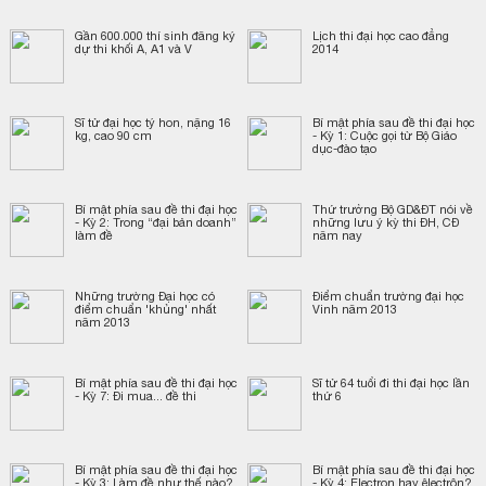
Gần 600.000 thí sinh đăng ký
Lịch thi đại học cao đẳng
dự thi khối A, A1 và V
2014
Sĩ tử đại học tý hon, nặng 16
Bí mật phía sau đề thi đại học
kg, cao 90 cm
- Kỳ 1: Cuộc gọi từ Bộ Giáo
dục-đào tạo
Bí mật phía sau đề thi đại học
Thứ trưởng Bộ GD&ĐT nói về
- Kỳ 2: Trong “đại bản doanh”
những lưu ý kỳ thi ĐH, CĐ
làm đề
năm nay
Những trường Đại học có
Điểm chuẩn trường đại học
điểm chuẩn 'khủng' nhất
Vinh năm 2013
năm 2013
Bí mật phía sau đề thi đại học
Sĩ tử 64 tuổi đi thi đại học lần
- Kỳ 7: Đi mua... đề thi
thứ 6
Bí mật phía sau đề thi đại học
Bí mật phía sau đề thi đại học
- Kỳ 3: Làm đề như thế nào?
- Kỳ 4: Electron hay êlectrôn?