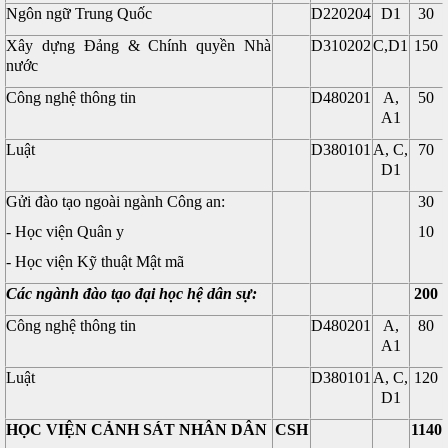
Ngôn ngữ Trung Quốc
D220204
D1
30
Xây dựng Đảng & Chính quyền Nhà
D310202
C,D1
150
nước
Công nghệ thông tin
D480201
A,
50
A1
Luật
D380101
A, C,
70
D1
Gửi đào tạo ngoài ngành Công an:
30
- Học viện Quân y
10
- Học viện Kỹ thuật Mật mã
Các ngành đào tạo đại học hệ dân sự:
200
Công nghệ thông tin
D480201
A,
80
A1
Luật
D380101
A, C,
120
D1
HỌC VIỆN CẢNH SÁT NHÂN DÂN
CSH
1140