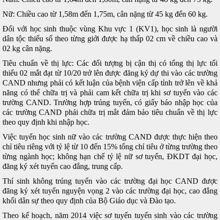
Nữ: Chiều cao từ 1,58m đến 1,75m, cân nặng từ 45 kg đến 60 kg.
Đối với học sinh thuộc vùng Khu vực 1 (KV1), học sinh là người
dân tộc thiểu số theo từng giới được hạ thấp 02 cm về chiều cao và
02 kg cân nặng.
Tiêu chuẩn về thị lực: Các đối tượng bị cận thị có tổng thị lực tối
thiểu 02 mắt đạt từ 10/20 trở lên được đăng ký dự thi vào các trường
CAND nhưng phải có kết luận của bệnh viện cấp tỉnh trở lên về khả
năng có thể chữa trị và phải cam kết chữa trị khi sơ tuyển vào các
trường CAND. Trường hợp trúng tuyển, có giấy báo nhập học của
các trường CAND phải chữa trị mắt đảm bảo tiêu chuẩn về thị lực
theo quy định khi nhập học.
Việc tuyển học sinh nữ vào các trường CAND được thực hiện theo
chỉ tiêu riêng với tỷ lệ từ 10 đến 15% tổng chỉ tiêu ở từng trường theo
từng ngành học; không hạn chế tỷ lệ nữ sơ tuyển, ĐKDT đại học,
đăng ký xét tuyển cao đẳng, trung cấp.
Thí sinh không trúng tuyển vào các trường đại học CAND được
đăng ký xét tuyển nguyện vọng 2 vào các trường đại học, cao đẳng
khối dân sự theo quy định của Bộ Giáo dục và Đào tạo.
Theo kế hoạch, năm 2014 việc sơ tuyển tuyển sinh vào các trường