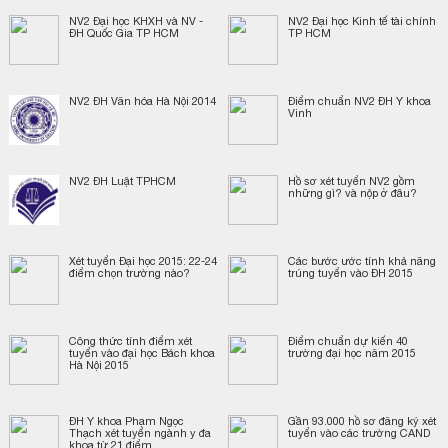
NV2 Đại học KHXH và NV -
NV2 Đại học Kinh tế tài chính
ĐH Quốc Gia TP HCM
TP HCM
NV2 ĐH Văn hóa Hà Nội 2014
Điểm chuẩn NV2 ĐH Y khoa
Vinh
NV2 ĐH Luật TPHCM
Hồ sơ xét tuyển NV2 gồm
những gì? và nộp ở đâu?
Xét tuyển Đại học 2015: 22-24
Các bước ước tính khả năng
điểm chọn trường nào?
trúng tuyển vào ĐH 2015
Công thức tính điểm xét
Điểm chuẩn dự kiến 40
tuyển vào đại học Bách khoa
trường đại học năm 2015
Hà Nội 2015
ĐH Y khoa Phạm Ngọc
Gần 93.000 hồ sơ đăng ký xét
Thạch xét tuyển ngành y đa
tuyển vào các trường CAND
khoa từ 21 điểm