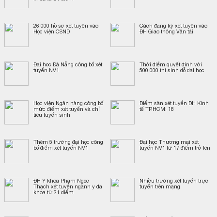
26.000 hồ sơ xét tuyển vào
Cách đăng ký xét tuyển vào
Học viện CSND
ĐH Giao thông Vận tải
Đại học Đà Nẵng công bố xét
Thời điểm quyết định với
tuyển NV1
500.000 thí sinh đỗ đại học
Học viện Ngân hàng công bố
​Điểm sàn xét tuyển ĐH Kinh
mức điểm xét tuyển và chỉ
tế TP.HCM: 18
tiêu tuyển sinh
Thêm 5 trường đại học công
Đại học Thương mại xét
bố điểm xét tuyển NV1
tuyển NV1 từ 17 điểm trở lên
ĐH Y khoa Phạm Ngọc
Nhiều trường xét tuyển trực
Thạch xét tuyển ngành y đa
tuyến trên mạng
khoa từ 21 điểm