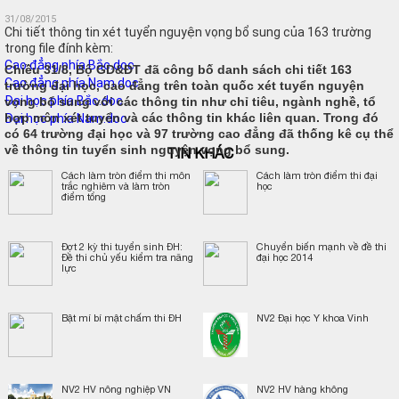
31/08/2015
Chi tiết thông tin xét tuyển nguyện vọng bổ sung của 163 trường
trong file đính kèm:
Cao đẳng phía Bắc.doc
Chiều 31/8, Bộ GD&ĐT đã công bố danh sách chi tiết 163
Cao đẳng phía Nam.doc
trường đại học, cao đẳng trên toàn quốc xét tuyển nguyện
Đại học phía Bắc.doc
vọng bổ sung với các thông tin như chỉ tiêu, ngành nghề, tổ
hợp môn xét tuyển và các thông tin khác liên quan. Trong đó
Đại học phía Nam.doc
có 64 trường đại học và 97 trường cao đẳng đã thống kê cụ thể
về thông tin tuyển sinh nguyện vọng bổ sung.
TIN KHÁC
Cách làm tròn điểm thi môn
Cách làm tròn điểm thi đại
trắc nghiêm và làm tròn
học
điểm tổng
Đợt 2 kỳ thi tuyển sinh ĐH:
Chuyển biến mạnh về đề thi
Đề thi chủ yếu kiểm tra năng
đại học 2014
lực
Bật mí bí mật chấm thi ĐH
NV2 Đại học Y khoa Vinh
NV2 HV nông nghiệp VN
NV2 HV hàng không