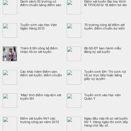
Danh sách 20 trường có
Điểm xét tuyển Đại học Kinh
điểm chuẩn bằng điểm sàn
tế TP.HCM từ 18 điểm trở lên
Tuyển sinh vào Học Viện
70 trường công bố điểm xét
Ngân Hàng 2015
tuyển, điểm chuẩn dự kiến
Thêm 8 ĐH công bố điểm
Bộ GD-ĐT ban hành mẫu
nhận hồ sơ xét tuyển
đăng ký xét tuyển
Các khái niệm:Điểm sàn,
Tuyển sinh ĐH: Thí sinh rút
điểm xét tuyển, điểm chuẩn
hồ sơ trực tiếp hoặc bằng
giấy ủy quyền
'Mẹo' tính điểm nộp đơn xét
Tuyển sinh vào Học viện
tuyển ĐH
Quân Y
Điểm xét tuyển NV1 các
Ngày đầu nộp hồ sơ xét tuyển
trường công an năm 2015
NV 1: Hàng ngàn thí sinh xếp
hàng chờ lấy số