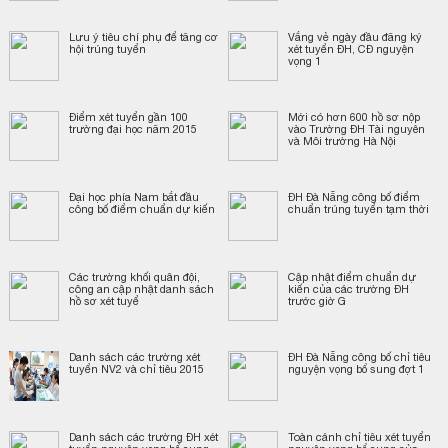
Lưu ý tiêu chí phụ để tăng cơ
Vắng vẻ ngày đầu đăng ký
hội trúng tuyển
xét tuyển ĐH, CĐ nguyện
vọng 1
Điểm xét tuyển gần 100
Mới có hơn 600 hồ sơ nộp
trường đại học năm 2015
vào Trường ĐH Tài nguyên
và Môi trường Hà Nội
Đại học phía Nam bắt đầu
ĐH Đà Nẵng công bố điểm
công bố điểm chuẩn dự kiến
chuẩn trúng tuyển tạm thời
Các trường khối quân đội,
Cập nhật điểm chuẩn dự
công an cập nhật danh sách
kiến của các trường ĐH
hồ sơ xét tuyể
trước giờ G
Danh sách các trường xét
ĐH Đà Nẵng công bố chỉ tiêu
tuyển NV2 và chỉ tiêu 2015
nguyện vọng bổ sung đợt 1
Danh sách các trường ĐH xét
Toàn cảnh chỉ tiêu xét tuyển