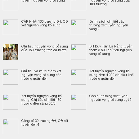
tuyển nguyện vọng bổ sung
nguyện vọng bổ sung của
109 trường
CẬP NHẬt 130 trường ĐH, CĐ
Danh sách chi tiết các
xét Nguyện vọng bổ sung
trường xét tuyển nguyện
vọng 2
Chỉ tiêu nguyện vọng bổ sung
ĐH Duy Tân Đà Nẵng tuyển
của 150 trường trên cả nước
thêm 3.500 chỉ tiêu nguyện
vọng bổ sung
Chỉ tiêu và mức điểm xét
Xét tuyển nguyện vọng bổ
nguyện vọng bổ sung các
sung:Hơn 4.000 chỉ tiêu khối
trường quân đội
trường quân đội
Xét tuyển nguyện vọng bổ
Còn 59 trường xét tuyển
sung: Chỉ tiêu chi tiết 160
nguyện vọng bổ sung đợt 2
trường đến sáng 30/8
Công bố 32 trường ĐH, CĐ xét
tuyển đợt 4