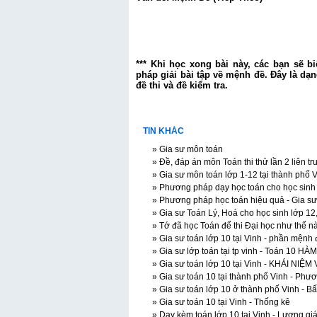
*** Khi học xong bài này, các bạn sẽ 
pháp giải bài tập về mệnh đề. Đây là dạ
đề thi và đề kiểm tra.
TIN KHÁC
» Gia sư môn toán
» Đề, đáp án môn Toán thi thử lần 2 liên
» Gia sư môn toán lớp 1-12 tại thành phố 
» Phương pháp dạy học toán cho học sinh tr
» Phương pháp học toán hiệu quả - Gia sư t
» Gia sư Toán Lý, Hoá cho học sinh lớp 12
» Tớ đã học Toán để thi Đại học như thế nà
» Gia sư toán lớp 10 tại Vinh - phần mệnh 
» Gia sư lớp toán tại tp vinh - Toán 10 
» Gia sư toán lớp 10 tại Vinh - KHÁI N
» Gia sư toán 10 tại thành phố Vinh - Phươ
» Gia sư toán lớp 10 ở thành phố Vinh - Bấ
» Gia sư toán 10 tại Vinh - Thống kê
» Dạy kèm toán lớp 10 tại Vinh - Lượng gi