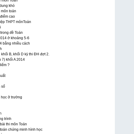
ĐH môn Toán
 dung khó
o môn toán
 điểm cao
nghiệp THPT mônToán
i
 trong đề Toán
 2014 ở khoảng 5-6
14 bằng nhiều cách
ch
khối B, khối D kỳ thi ĐH đợt 2.
 7) khối A 2014
điểm ?
suất
m số
 học ở trường
n
g trình
 bài thi môn Toán
i toán chứng minh hình học