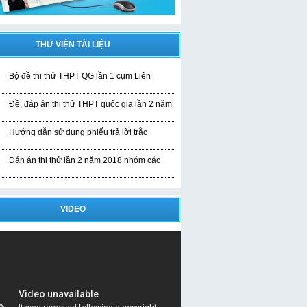
THƯ VIỆN TÀI LIỆU
Bộ đề thi thử THPT QG lần 1 cụm Liên
rường
Đề, đáp án thi thử THPT quốc gia lần 2 năm
019 bài thi KHTN của liên trường
Hướng dẫn sử dụng phiếu trả lời trắc
ghiệm
Đán án thi thử lần 2 năm 2018 nhóm các
rường THPT Nghệ An
VIDEO