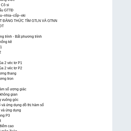
 Cô si
dấu GTTĐ
 Bu–nhia–cốp–xki
 BẤT ĐẲNG THỨC TÌM GTLN VÀ GTNN
BĐT
ng trình - Bất phương trình
Thống kê
 1
2
ủa 2 véc tơ P1
ủa 2 véc tơ P2
ương thang
ương tron
 Hàm số ượng giác
g không gian
ng vuông góc
ố và ứng dụng đồ thị hàm số
m và ứng dụng
ụng P3
t
 điểm cao