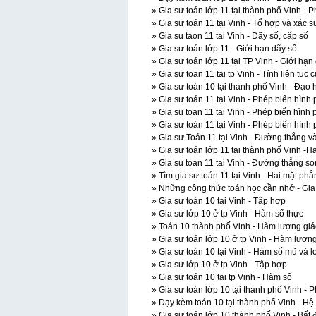
» Gia sư toán lớp 11 tại thành phố Vinh - 
» Gia sư toán 11 tại Vinh - Tổ hợp và xác s
» Gia su taon 11 tai Vinh - Dãy số, cấp số
» Gia sư toán lớp 11 - Giới hạn dãy số
» Gia sư toán lớp 11 tại TP Vinh - Giới hạ
» Gia sư toan 11 tai tp Vinh - Tính liên tục
» Gia sư toán 10 tại thành phố Vinh - Đạo
» Gia sư toán 11 tại Vinh - Phép biến hình
» Gia su toan 11 tai Vinh - Phép biến hình
» Gia sư toán 11 tại Vinh - Phép biến hình
» Gia sư Toán 11 tại Vinh - Đường thẳng v
» Gia sư toán lớp 11 tại thành phố Vinh -
» Gia su toan 11 tai Vinh - Đường thẳng s
» Tìm gia sư toán 11 tại Vinh - Hai mặt ph
» Những công thức toán học cần nhớ - Gia s
» Gia sư toán 10 tại Vinh - Tập hợp
» Gia sư lớp 10 ở tp Vinh - Hàm số thực
» Toán 10 thành phố Vinh - Hàm lượng giá
» Gia sư toán lớp 10 ở tp Vinh - Hàm lượn
» Gia sư toán 10 tại Vinh - Hàm số mũ và lo
» Gia sư lớp 10 ở tp Vinh - Tập hợp
» Gia sư toán 10 tại tp Vinh - Hàm số
» Gia sư toán lớp 10 tại thành phố Vinh - 
» Dạy kèm toán 10 tại thành phố Vinh - Hệ
» Gia sư toán lớp 10 thành phố Vinh - Bất 