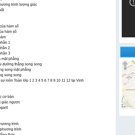
Phương trình lượng giác
uất
n của hàm số
 của hàm số
 hàm
 phần 1
 phần 2
 phần 3
à mặt phẳng
Hai đường thẳng song song
ong song mặt phẳng
ẳng song song
ư môn Toán lớp 1 2 3 4 5 6 7 8 9 10 11 12 tại Vinh
c cơ bản
g giác ngược
garit
Phương trình
 phương trình
đẳng thức