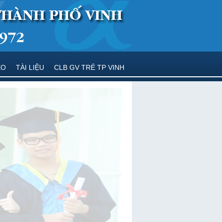
EO
TÀI LIỆU
CLB GV TRẺ TP VINH