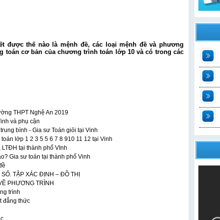
biết được thế nào là mệnh đề, các loại mệnh đề và phương
ng toán cơ bản của chương trình toán lớp 10 và có trong các
t
2
n
 trường THPT Nghệ An 2019
Vinh và phụ cận
t
ung bình - Gia sư Toán giỏi tại Vinh
oán lớp 1 2 3 5 5 6 7 8 910 11 12 tại Vinh
, LTĐH tại thành phố VInh
o? Gia sư toán tại thành phố Vinh
đề
HÀM SỐ. TẬP XÁC ĐỊNH – ĐỒ THỊ
IỆM VỀ PHƯƠNG TRÌNH
ng trình
t đẳng thức
ác