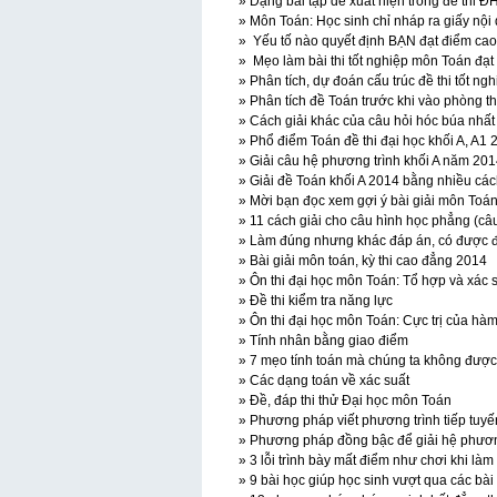
» Dạng bài tập dễ xuất hiện trong đề thi 
» Môn Toán: Học sinh chỉ nháp ra giấy nội
» Yếu tố nào quyết định BẠN đạt điểm ca
» Mẹo làm bài thi tốt nghiệp môn Toán đạt
» Phân tích, dự đoán cấu trúc đề thi tốt 
» Phân tích đề Toán trước khi vào phòng th
» Cách giải khác của câu hỏi hóc búa nhất
» Phổ điểm Toán đề thi đại học khối A, A1
» Giải câu hệ phương trình khối A năm 20
» Giải đề Toán khối A 2014 bằng nhiều cá
» Mời bạn đọc xem gợi ý bài giải môn Toán 
» 11 cách giải cho câu hình học phẳng (câu
» Làm đúng nhưng khác đáp án, có được 
» Bài giải môn toán, kỳ thi cao đẳng 2014
» Ôn thi đại học môn Toán: Tổ hợp và xác 
» Đề thi kiểm tra năng lực
» Ôn thi đại học môn Toán: Cực trị của hà
» Tính nhân bằng giao điểm
» 7 mẹo tính toán mà chúng ta không được
» Các dạng toán về xác suất
» Đề, đáp thi thử Đại học môn Toán
» Phương pháp viết phương trình tiếp tuyế
» Phương pháp đồng bậc để giải hệ phươn
» 3 lỗi trình bày mất điểm như chơi khi làm
» 9 bài học giúp học sinh vượt qua các bà