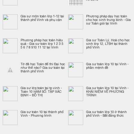
Gia sư môn toán lớp 1-12 tại
Phương pháp dạy học toán
thành phố Vinh và phụ cận
cho học sinh trung bình - Gia
sư Toán giỏi tại Vinh
Phương pháp học toán hiệu
Gia sư Toán Lý, Hoá cho học
quả - Gia sư toán lớp 1 2 3 5
sinh lớp 12, LTĐH tại thành
5 6 7 8 910 11 12 tại Vinh
phố VInh
Tớ đã học Toán để thi Đại học
Gia sư toán lớp 10 tại Vinh -
như thế nào? Gia sư toán tại
phần mệnh đề
thành phố Vinh
Gia sư lớp toán tại tp vinh -
Gia sư toán lớp 10 tại Vinh -
Toán 10 HÀM SỐ. TẬP XÁC
KHÁI NIỆM VỀ PHƯƠNG
ĐỊNH – ĐỒ THỊ
TRÌNH
Gia sư toán 10 tại thành phố
Gia sư toán lớp 10 ở thành
Vinh - Phương trình
phố Vinh - Bất đẳng thức