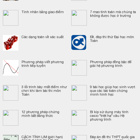
Tính nhân bằng giao điểm
7 mẹo tính toán mà chúng ta
không được học ở trường
Các dạng toán về xác suất
Đề, đáp thi thử Đại học môn
Toán
Phương pháp viết phương
Phương pháp đồng bậc để
trình tiếp tuyến
giải hệ phương trình
3 lỗi trình bày mất điểm như
9 bài học giúp học sinh vượt
chơi khi làm bài thi môn
qua các bài toán chứng
Toán
minh hình học
12 phương pháp chứng
Bí kíp sử dụng máy tính
minh bất đẳng thức
casio "triệt hạ" câu Hệ
phương trình
CÁCH TÍNH LIM (giới hạn)
Đáp án đề thi THPT quốc gia