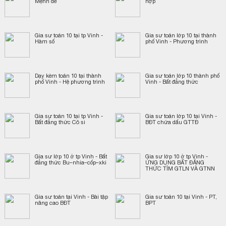
Mệnh đề
hợp
Gia sư toán 10 tại tp Vinh -
Gia sư toán lớp 10 tại thành
Hàm số
phố Vinh - Phương trình
Dạy kèm toán 10 tại thành
Gia sư toán lớp 10 thành phố
phố Vinh - Hệ phương trình
Vinh - Bất đẳng thức
Gia sư toán 10 tại tp Vinh -
Gia sư toán lớp 10 tại Vinh -
Bất đẳng thức Cô si
BĐT chứa dấu GTTĐ
Gia sư lớp 10 ở tp Vinh - Bất
Gia sư lớp 10 ở tp Vinh -
đẳng thức Bu–nhia–cốp–xki
ỨNG DỤNG BẤT ĐẲNG
THỨC TÌM GTLN VÀ GTNN
Gia sư toán tại Vinh - Bài tập
Gia sư toán 10 tại Vinh - PT,
nâng cao BĐT
BPT