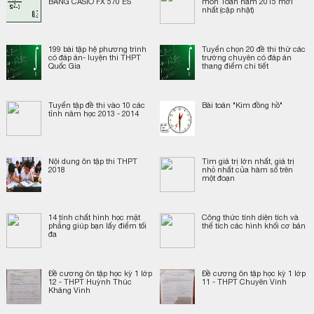
BẰNG CASIO FX 570 ES
môn Toán năm 2015 mới
nhất (cập nhật)
199 bài tập hệ phương trình
Tuyển chọn 20 đề thi thử các
có đáp án- luyện thi THPT
trường chuyên có đáp án
Quốc Gia
thang điểm chi tiết
Tuyển tập đề thi vào 10 các
Bài toán "Kim đồng hồ"
tỉnh năm học 2013 - 2014
Nội dung ôn tập thi THPT
Tìm giá trị lớn nhất, giá trị
2018
nhỏ nhất của hàm số trên
một đoạn
14 tính chất hình học mặt
Công thức tính diện tích và
phẳng giúp bạn lấy điểm tối
thể tích các hình khối cơ bản
đa
Đề cương ôn tập học kỳ 1 lớp
Đề cương ôn tập học kỳ 1 lớp
12 - THPT Huỳnh Thúc
11 - THPT Chuyên Vinh
Kháng Vinh