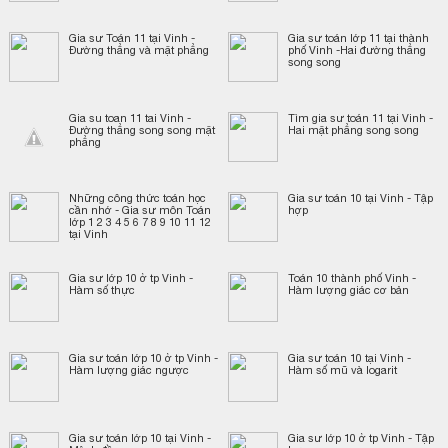
Gia sư Toán 11 tại Vinh -
Gia sư toán lớp 11 tại thành
Đường thẳng và mặt phẳng
phố Vinh -Hai đường thẳng
song song
Gia su toan 11 tai Vinh -
Tìm gia sư toán 11 tại Vinh -
Đường thẳng song song mặt
Hai mặt phẳng song song
phẳng
Những công thức toán học
Gia sư toán 10 tại Vinh - Tập
cần nhớ - Gia sư môn Toán
hợp
lớp 1 2 3 4 5 6 7 8 9 10 11 12
tại Vinh
Gia sư lớp 10 ở tp Vinh -
Toán 10 thành phố Vinh -
Hàm số thực
Hàm lượng giác cơ bản
Gia sư toán lớp 10 ở tp Vinh -
Gia sư toán 10 tại Vinh -
Hàm lượng giác ngược
Hàm số mũ và logarit
Gia sư toán lớp 10 tại Vinh -
Gia sư lớp 10 ở tp Vinh - Tập