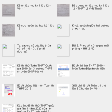
Đề ôn tập học kỳ 1 lớp 12 -
Đề cương ôn tập học kỳ 1 lớp
Vinh 1
12 - THPT Lê Viết Thuật
Đề cương ôn tập học kỳ 1 lớp
Khoảng cách giữa hai đường
12
chéo nhau
Tại sao cơ số của lũy thừa
Bài 2. Phép đối xứng qua mặt
với số mũ hữu tỉ phải
phẳng – HH12 NC
dương?
Đề thi thử Toán THPT Quốc
Bộ đề thi thử THPT 2019 -
gia 2019 lần 3 trường THPT
Môn Toán (Đáp án chi tiết)
chuyên ĐHSP Hà Nội
Bộ đề chống liệt môn Toán thi
Giải chi tiết đề Toán thi thử
THPT 2019
lần 3 Chuyên ĐH Vinh
Đáp án, đề thi thử THPT quốc
gia lần 1 năm 2020 của liên
trường THPT tỉnh Nghệ An