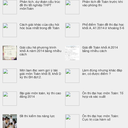
Phân tích, dự đoán cấu trúc
Phân tích đề Toán trước khi
đề thi tốt nghiệp THPT
vào phòng thi
mônToán
Cách giải khác của câu hỏi
Phổ điểm Toán đề thi đại học
hóc búa nhất trong đề Toán
khối A, A1 2014 ở khoảng 5-6
Giải câu hệ phương trình
Giải đề Toán khối A 2014
khối A năm 2014 bằng nhiều
bằng nhiều cách
cách
Mời bạn đọc xem gợi ý bài
Làm đúng nhưng khác đáp
giải môn Toán khối B, khối D
án, có được điểm ?
kỳ thi ĐH đợt 2.
Bài giải môn toán, kỳ thi cao
Ôn thi đại học môn Toán: Tổ
đẳng 2014
hợp và xác suất
Đề thi kiểm tra năng lực
Ôn thi đại học môn Toán:
Cực trị của hàm số