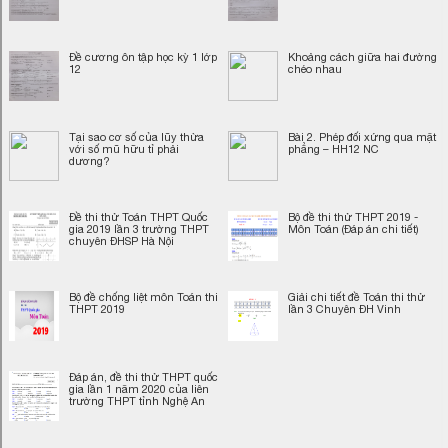
Đề cương ôn tập học kỳ 1 lớp
Khoảng cách giữa hai đường
12
chéo nhau
Tại sao cơ số của lũy thừa
Bài 2. Phép đối xứng qua mặt
với số mũ hữu tỉ phải
phẳng – HH12 NC
dương?
Đề thi thử Toán THPT Quốc
Bộ đề thi thử THPT 2019 -
gia 2019 lần 3 trường THPT
Môn Toán (Đáp án chi tiết)
chuyên ĐHSP Hà Nội
Bộ đề chống liệt môn Toán thi
Giải chi tiết đề Toán thi thử
THPT 2019
lần 3 Chuyên ĐH Vinh
Đáp án, đề thi thử THPT quốc
gia lần 1 năm 2020 của liên
trường THPT tỉnh Nghệ An