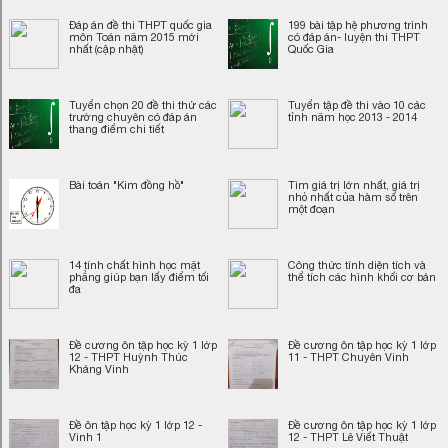
Đáp án đề thi THPT quốc gia
199 bài tập hệ phương trình
môn Toán năm 2015 mới
có đáp án- luyện thi THPT
nhất (cập nhật)
Quốc Gia
Tuyển chọn 20 đề thi thử các
Tuyển tập đề thi vào 10 các
trường chuyên có đáp án
tỉnh năm học 2013 - 2014
thang điểm chi tiết
Bài toán "Kim đồng hồ"
Tìm giá trị lớn nhất, giá trị
nhỏ nhất của hàm số trên
một đoạn
14 tính chất hình học mặt
Công thức tính diện tích và
phẳng giúp bạn lấy điểm tối
thể tích các hình khối cơ bản
đa
Đề cương ôn tập học kỳ 1 lớp
Đề cương ôn tập học kỳ 1 lớp
12 - THPT Huỳnh Thúc
11 - THPT Chuyên Vinh
Kháng Vinh
Đề ôn tập học kỳ 1 lớp 12 -
Đề cương ôn tập học kỳ 1 lớp
Vinh 1
12 - THPT Lê Viết Thuật