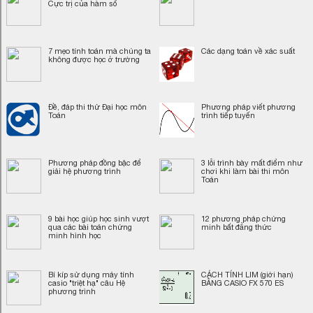
Cực trị của hàm số
7 mẹo tính toán mà chúng ta
Các dạng toán về xác suất
không được học ở trường
Đề, đáp thi thử Đại học môn
Phương pháp viết phương
Toán
trình tiếp tuyến
Phương pháp đồng bậc để
3 lỗi trình bày mất điểm như
giải hệ phương trình
chơi khi làm bài thi môn
Toán
9 bài học giúp học sinh vượt
12 phương pháp chứng
qua các bài toán chứng
minh bất đẳng thức
minh hình học
Bí kíp sử dụng máy tính
CÁCH TÍNH LIM (giới hạn)
casio "triệt hạ" câu Hệ
BẰNG CASIO FX 570 ES
phương trình