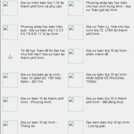
Gia sư môn toán lớp 1-12 tại
Phương pháp dạy học toán
thành phố Vinh và phụ cận
cho học sinh trung bình - Gia
sư Toán giỏi tại Vinh
Phương pháp học toán hiệu
Gia sư Toán Lý, Hoá cho học
quả - Gia sư toán lớp 1 2 3 5
sinh lớp 12, LTĐH tại thành
5 6 7 8 910 11 12 tại Vinh
phố VInh
Tớ đã học Toán để thi Đại học
Gia sư toán lớp 10 tại Vinh -
như thế nào? Gia sư toán tại
phần mệnh đề
thành phố Vinh
Gia sư lớp toán tại tp vinh -
Gia sư toán lớp 10 tại Vinh -
Toán 10 HÀM SỐ. TẬP XÁC
KHÁI NIỆM VỀ PHƯƠNG
ĐỊNH – ĐỒ THỊ
TRÌNH
Gia sư toán 10 tại thành phố
Gia sư toán lớp 10 ở thành
Vinh - Phương trình
phố Vinh - Bất đẳng thức
Gia sư toán 10 tại Vinh -
Dạy kèm toán lớp 10 tại Vinh
Thống kê
- Lượng giác