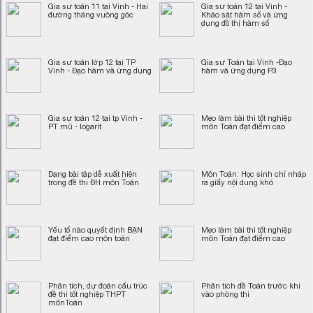
Gia sư toán 11 tại Vinh - Hai
Gia sư toán 12 tại Vinh -
đường thảng vuông góc
Khảo sát hàm số và ứng
dụng đồ thị hàm số
Gia sư toán lớp 12 tại TP
Gia sư Toán tại Vinh -Đạo
Vinh - Đạo hàm và ứng dụng
hàm và ứng dụng P3
Gia sư toán 12 tại tp Vinh -
Mẹo làm bài thi tốt nghiệp
PT mũ - logarit
môn Toán đạt điểm cao
Dạng bài tập dễ xuất hiện
Môn Toán: Học sinh chỉ nháp
trong đề thi ĐH môn Toán
ra giấy nội dung khó
Yếu tố nào quyết định BẠN
Mẹo làm bài thi tốt nghiệp
đạt điểm cao môn toán
môn Toán đạt điểm cao
Phân tích, dự đoán cấu trúc
Phân tích đề Toán trước khi
đề thi tốt nghiệp THPT
vào phòng thi
mônToán