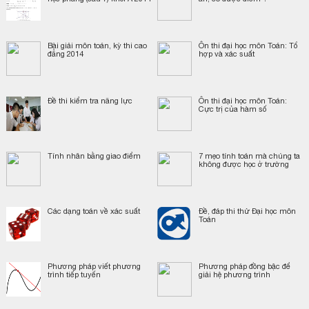
Bài giải môn toán, kỳ thi cao
Ôn thi đại học môn Toán: Tổ
đẳng 2014
hợp và xác suất
Đề thi kiểm tra năng lực
Ôn thi đại học môn Toán:
Cực trị của hàm số
Tính nhân bằng giao điểm
7 mẹo tính toán mà chúng ta
không được học ở trường
Các dạng toán về xác suất
Đề, đáp thi thử Đại học môn
Toán
Phương pháp viết phương
Phương pháp đồng bậc để
trình tiếp tuyến
giải hệ phương trình