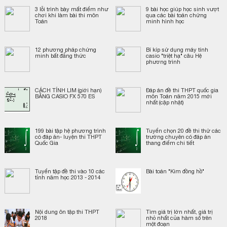
3 lỗi trình bày mất điểm như
9 bài học giúp học sinh vượt
chơi khi làm bài thi môn
qua các bài toán chứng
Toán
minh hình học
12 phương pháp chứng
Bí kíp sử dụng máy tính
minh bất đẳng thức
casio "triệt hạ" câu Hệ
phương trình
CÁCH TÍNH LIM (giới hạn)
Đáp án đề thi THPT quốc gia
BẰNG CASIO FX 570 ES
môn Toán năm 2015 mới
nhất (cập nhật)
199 bài tập hệ phương trình
Tuyển chọn 20 đề thi thử các
có đáp án- luyện thi THPT
trường chuyên có đáp án
Quốc Gia
thang điểm chi tiết
Tuyển tập đề thi vào 10 các
Bài toán "Kim đồng hồ"
tỉnh năm học 2013 - 2014
Nội dung ôn tập thi THPT
Tìm giá trị lớn nhất, giá trị
2018
nhỏ nhất của hàm số trên
một đoạn