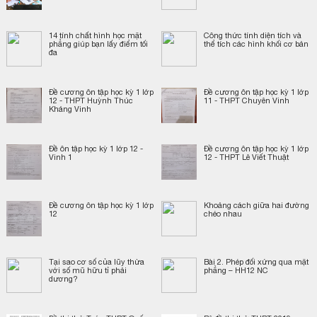
14 tính chất hình học mặt
Công thức tính diện tích và
phẳng giúp bạn lấy điểm tối
thể tích các hình khối cơ bản
đa
Đề cương ôn tập học kỳ 1 lớp
Đề cương ôn tập học kỳ 1 lớp
12 - THPT Huỳnh Thúc
11 - THPT Chuyên Vinh
Kháng Vinh
Đề ôn tập học kỳ 1 lớp 12 -
Đề cương ôn tập học kỳ 1 lớp
Vinh 1
12 - THPT Lê Viết Thuật
Đề cương ôn tập học kỳ 1 lớp
Khoảng cách giữa hai đường
12
chéo nhau
Tại sao cơ số của lũy thừa
Bài 2. Phép đối xứng qua mặt
với số mũ hữu tỉ phải
phẳng – HH12 NC
dương?