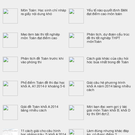
Môn Toán: Học sinh chỉ nháp
Yếu tố nào quyết định BẠN
ra giấy nội dung khó
đạt điểm cao môn toán
Mẹo làm bài thi tốt nghiệp
Phân tích, dự đoán cấu trúc
môn Toán đạt điểm cao
đề thi tốt nghiệp THPT
mônToán
Phân tích đề Toán trước khi
Cách giải khác của câu hỏi
vào phòng thi
hóc búa nhất trong đề Toán
Phổ điểm Toán đề thi đại học
Giải câu hệ phương trình
khối A, A1 2014 ở khoảng 5-6
khối A năm 2014 bằng nhiều
cách
Giải đề Toán khối A 2014
Mời bạn đọc xem gợi ý bài
bằng nhiều cách
giải môn Toán khối B, khối D
kỳ thi ĐH đợt 2.
11 cách giải cho câu hình
Làm đúng nhưng khác đáp
học phẳng (câu 7) khối A 2014
án, có được điểm ?