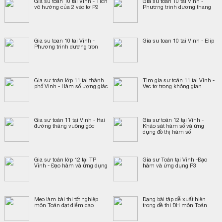
Gia su toan 10 tai Vinh - Tích
Gia su toan 10 tai Vinh -
vô hướng của 2 véc tơ P2
Phương trinh dương thang
Gia su toan 10 tai Vinh -
Gia su toan 10 tai Vinh - Elip
Phương trinh dương tron
Gia sư toán lớp 11 tại thành
Tìm gia sư toán 11 tại Vinh -
phố Vinh - Hàm số ượng giác
Vec tơ trong không gian
Gia sư toán 11 tại Vinh - Hai
Gia sư toán 12 tại Vinh -
đường thảng vuông góc
Khảo sát hàm số và ứng
dụng đồ thị hàm số
Gia sư toán lớp 12 tại TP
Gia sư Toán tại Vinh -Đạo
Vinh - Đạo hàm và ứng dụng
hàm và ứng dụng P3
Mẹo làm bài thi tốt nghiệp
Dạng bài tập dễ xuất hiện
môn Toán đạt điểm cao
trong đề thi ĐH môn Toán