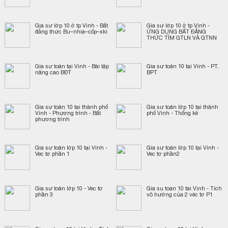
Gia sư lớp 10 ở tp Vinh - Bất
Gia sư lớp 10 ở tp Vinh -
đẳng thức Bu–nhia–cốp–xki
ỨNG DỤNG BẤT ĐẲNG
THỨC TÌM GTLN VÀ GTNN
Gia sư toán tại Vinh - Bài tập
Gia sư toán 10 tại Vinh - PT,
nâng cao BĐT
BPT
Gia sư toán 10 tại thành phố
Gia sư toán lớp 10 tại thành
Vinh - Phương trình - Bất
phố Vinh - Thống kê
phương trình
Gia sư toán lớp 10 tại Vinh -
Gia sư toán lớp 10 tại Vinh -
Vec tơ phần 1
Vec tơ phần2
Gia sư toán lớp 10 - Vec tơ
Gia su toan 10 tai Vinh - Tích
phần 3
vô hướng của 2 véc tơ P1