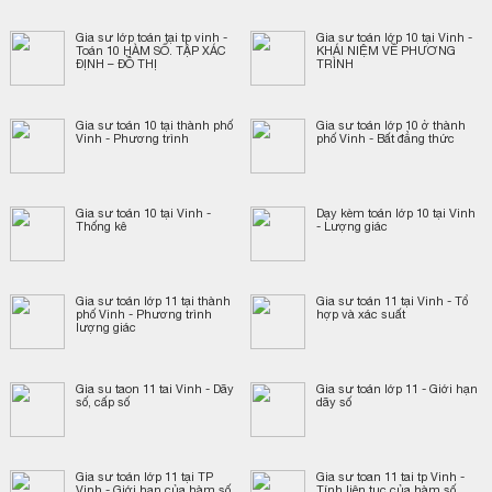
Gia sư lớp toán tại tp vinh -
Gia sư toán lớp 10 tại Vinh -
Toán 10 HÀM SỐ. TẬP XÁC
KHÁI NIỆM VỀ PHƯƠNG
ĐỊNH – ĐỒ THỊ
TRÌNH
Gia sư toán 10 tại thành phố
Gia sư toán lớp 10 ở thành
Vinh - Phương trình
phố Vinh - Bất đẳng thức
Gia sư toán 10 tại Vinh -
Dạy kèm toán lớp 10 tại Vinh
Thống kê
- Lượng giác
Gia sư toán lớp 11 tại thành
Gia sư toán 11 tại Vinh - Tổ
phố Vinh - Phương trình
hợp và xác suất
lượng giác
Gia su taon 11 tai Vinh - Dãy
Gia sư toán lớp 11 - Giới hạn
số, cấp số
dãy số
Gia sư toán lớp 11 tại TP
Gia sư toan 11 tai tp Vinh -
Vinh - Giới hạn của hàm số
Tính liên tục của hàm số