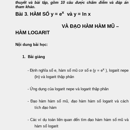
thuyết và bài tập, gồm 10 câu được chấm điểm và đáp án
tham khảo.
x
Bài 3. HÀM SỐ y = e
và y = ln x
VÀ ĐẠO HÀM HÀM MŨ –
HÀM LOGARIT
Nội dung bài học:
1. Bài giảng
x
- Định nghĩa số e, hàm số mũ cơ số e (y = e
), logarit nepe
(ln) và logarit thập phân
- Ứng dụng của logarit nepe và logarit thập phân
- Đạo hàm hàm số mũ, đạo hàm hàm số logarit và cách
tích đạo hàm
- Các ví dụ toán liên quan đến tìm đạo hàm hàm số mũ và
hàm số logarit