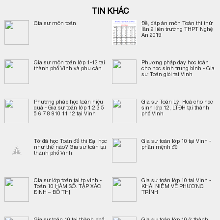
TIN KHÁC
Gia sư môn toán
Đề, đáp án môn Toán thi thử
lần 2 liên trường THPT Nghệ
An 2019
Gia sư môn toán lớp 1-12 tại
Phương pháp dạy học toán
thành phố Vinh và phụ cận
cho học sinh trung bình - Gia
sư Toán giỏi tại Vinh
Phương pháp học toán hiệu
Gia sư Toán Lý, Hoá cho học
quả - Gia sư toán lớp 1 2 3 5
sinh lớp 12, LTĐH tại thành
5 6 7 8 910 11 12 tại Vinh
phố VInh
Tớ đã học Toán để thi Đại học
Gia sư toán lớp 10 tại Vinh -
như thế nào? Gia sư toán tại
phần mệnh đề
thành phố Vinh
Gia sư lớp toán tại tp vinh -
Gia sư toán lớp 10 tại Vinh -
Toán 10 HÀM SỐ. TẬP XÁC
KHÁI NIỆM VỀ PHƯƠNG
ĐỊNH – ĐỒ THỊ
TRÌNH
Gia sư toán 10 tại thành phố
Gia sư toán lớp 10 ở thành