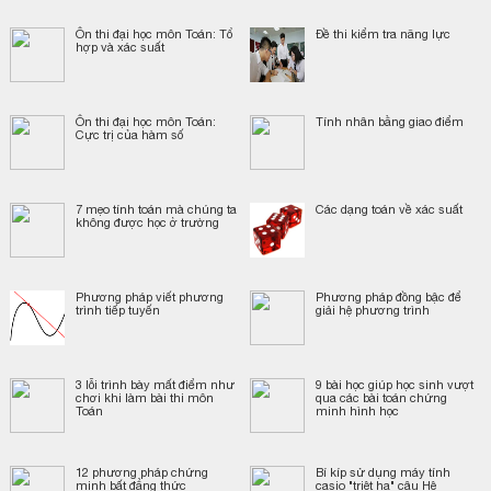
Ôn thi đại học môn Toán: Tổ
Đề thi kiểm tra năng lực
hợp và xác suất
Ôn thi đại học môn Toán:
Tính nhân bằng giao điểm
Cực trị của hàm số
7 mẹo tính toán mà chúng ta
Các dạng toán về xác suất
không được học ở trường
Phương pháp viết phương
Phương pháp đồng bậc để
trình tiếp tuyến
giải hệ phương trình
3 lỗi trình bày mất điểm như
9 bài học giúp học sinh vượt
chơi khi làm bài thi môn
qua các bài toán chứng
Toán
minh hình học
12 phương pháp chứng
Bí kíp sử dụng máy tính
minh bất đẳng thức
casio "triệt hạ" câu Hệ