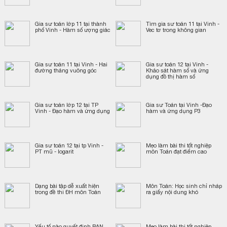
Gia sư toán lớp 11 tại thành
Tìm gia sư toán 11 tại Vinh -
phố Vinh - Hàm số ượng giác
Vec tơ trong không gian
Gia sư toán 11 tại Vinh - Hai
Gia sư toán 12 tại Vinh -
đường thảng vuông góc
Khảo sát hàm số và ứng
dụng đồ thị hàm số
Gia sư toán lớp 12 tại TP
Gia sư Toán tại Vinh -Đạo
Vinh - Đạo hàm và ứng dụng
hàm và ứng dụng P3
Gia sư toán 12 tại tp Vinh -
Mẹo làm bài thi tốt nghiệp
PT mũ - logarit
môn Toán đạt điểm cao
Dạng bài tập dễ xuất hiện
Môn Toán: Học sinh chỉ nháp
trong đề thi ĐH môn Toán
ra giấy nội dung khó
Yếu tố nào quyết định BẠN
Mẹo làm bài thi tốt nghiệp