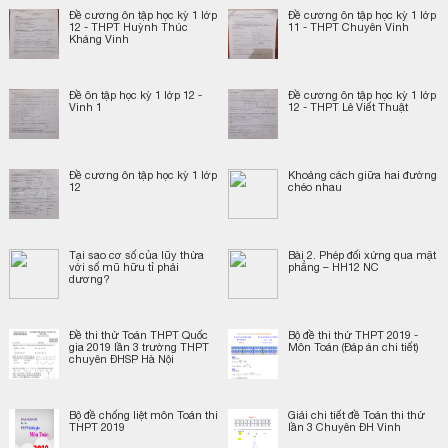
Đề cương ôn tập học kỳ 1 lớp
Đề cương ôn tập học kỳ 1 lớp
12 - THPT Huỳnh Thúc
11 - THPT Chuyên Vinh
Kháng Vinh
Đề ôn tập học kỳ 1 lớp 12 -
Đề cương ôn tập học kỳ 1 lớp
Vinh 1
12 - THPT Lê Viết Thuật
Đề cương ôn tập học kỳ 1 lớp
Khoảng cách giữa hai đường
12
chéo nhau
Tại sao cơ số của lũy thừa
Bài 2. Phép đối xứng qua mặt
với số mũ hữu tỉ phải
phẳng – HH12 NC
dương?
Đề thi thử Toán THPT Quốc
Bộ đề thi thử THPT 2019 -
gia 2019 lần 3 trường THPT
Môn Toán (Đáp án chi tiết)
chuyên ĐHSP Hà Nội
Bộ đề chống liệt môn Toán thi
Giải chi tiết đề Toán thi thử
THPT 2019
lần 3 Chuyên ĐH Vinh