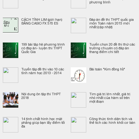
phương trình
CÁCH TÍNH LIM (giới hạn)
Đáp án đề thi THPT quốc gia
BẰNG CASIO FX 570 ES
môn Toán năm 2015 mới
nhất (cập nhật)
199 bài tập hệ phương trình
Tuyển chọn 20 đề thi thử các
có đáp án- luyện thi THPT
trường chuyên có đáp án
Quốc Gia
thang điểm chi tiết
Tuyển tập đề thi vào 10 các
Bài toán "Kim đồng hồ"
tỉnh năm học 2013 - 2014
Nội dung ôn tập thi THPT
Tìm giá trị lớn nhất, giá trị
2018
nhỏ nhất của hàm số trên
một đoạn
14 tính chất hình học mặt
Công thức tính diện tích và
phẳng giúp bạn lấy điểm tối
thể tích các hình khối cơ bản
đa