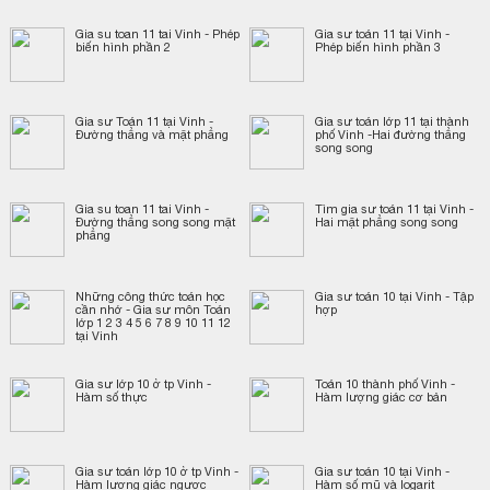
Gia su toan 11 tai Vinh - Phép
Gia sư toán 11 tại Vinh -
biến hình phần 2
Phép biến hình phần 3
Gia sư Toán 11 tại Vinh -
Gia sư toán lớp 11 tại thành
Đường thẳng và mặt phẳng
phố Vinh -Hai đường thẳng
song song
Gia su toan 11 tai Vinh -
Tìm gia sư toán 11 tại Vinh -
Đường thẳng song song mặt
Hai mặt phẳng song song
phẳng
Những công thức toán học
Gia sư toán 10 tại Vinh - Tập
cần nhớ - Gia sư môn Toán
hợp
lớp 1 2 3 4 5 6 7 8 9 10 11 12
tại Vinh
Gia sư lớp 10 ở tp Vinh -
Toán 10 thành phố Vinh -
Hàm số thực
Hàm lượng giác cơ bản
Gia sư toán lớp 10 ở tp Vinh -
Gia sư toán 10 tại Vinh -
Hàm lượng giác ngược
Hàm số mũ và logarit