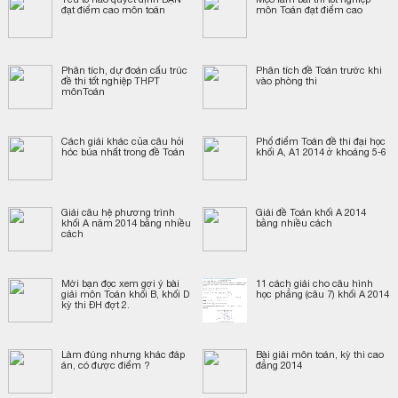
đạt điểm cao môn toán
môn Toán đạt điểm cao
Phân tích, dự đoán cấu trúc
Phân tích đề Toán trước khi
đề thi tốt nghiệp THPT
vào phòng thi
mônToán
Cách giải khác của câu hỏi
Phổ điểm Toán đề thi đại học
hóc búa nhất trong đề Toán
khối A, A1 2014 ở khoảng 5-6
Giải câu hệ phương trình
Giải đề Toán khối A 2014
khối A năm 2014 bằng nhiều
bằng nhiều cách
cách
Mời bạn đọc xem gợi ý bài
11 cách giải cho câu hình
giải môn Toán khối B, khối D
học phẳng (câu 7) khối A 2014
kỳ thi ĐH đợt 2.
Làm đúng nhưng khác đáp
Bài giải môn toán, kỳ thi cao
án, có được điểm ?
đẳng 2014