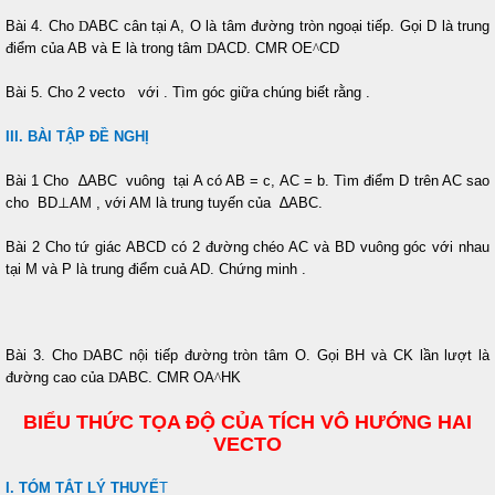
Bài 4. Cho
D
ABC cân tại A, O là tâm đường tròn ngoại tiếp. Gọi D là trung
điểm của AB và E là trong tâm
D
ACD. CMR OE
^
CD
Bài 5. Cho 2 vecto
với
. Tìm góc giữa chúng biết rằng
.
III. BÀI TẬP ĐỀ NGHỊ
Bài 1 Cho ∆ABC vuông tại A có AB = c, AC = b. Tìm điểm D trên AC sao
cho BD
⊥
AM , với AM là trung tuyến của ∆ABC.
Bài 2 Cho tứ giác ABCD có 2 đường chéo AC và BD vuông góc với nhau
tại M và P là trung điểm cuả AD. Chứng minh
.
Bài 3. Cho
D
ABC nội tiếp đường tròn tâm O. Gọi BH và CK lần lượt là
đường cao của
D
ABC. CMR OA
^
HK
BIỂU THỨC TỌA ĐỘ CỦA TÍCH VÔ HƯỚNG HAI
VECTO
I. TÓM TẮT LÝ THUYẾ
T