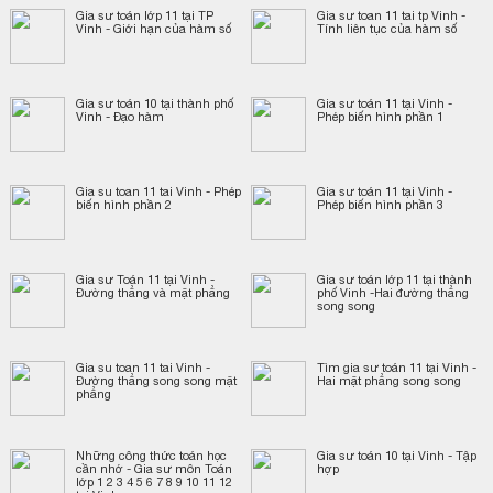
Gia sư toán lớp 11 tại TP
Gia sư toan 11 tai tp Vinh -
Vinh - Giới hạn của hàm số
Tính liên tục của hàm số
Gia sư toán 10 tại thành phố
Gia sư toán 11 tại Vinh -
Vinh - Đạo hàm
Phép biến hình phần 1
Gia su toan 11 tai Vinh - Phép
Gia sư toán 11 tại Vinh -
biến hình phần 2
Phép biến hình phần 3
Gia sư Toán 11 tại Vinh -
Gia sư toán lớp 11 tại thành
Đường thẳng và mặt phẳng
phố Vinh -Hai đường thẳng
song song
Gia su toan 11 tai Vinh -
Tìm gia sư toán 11 tại Vinh -
Đường thẳng song song mặt
Hai mặt phẳng song song
phẳng
Những công thức toán học
Gia sư toán 10 tại Vinh - Tập
cần nhớ - Gia sư môn Toán
hợp
lớp 1 2 3 4 5 6 7 8 9 10 11 12