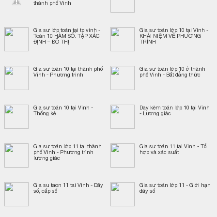
thành phố Vinh
Gia sư lớp toán tại tp vinh -
Gia sư toán lớp 10 tại Vinh -
Toán 10 HÀM SỐ. TẬP XÁC
KHÁI NIỆM VỀ PHƯƠNG
ĐỊNH – ĐỒ THỊ
TRÌNH
Gia sư toán 10 tại thành phố
Gia sư toán lớp 10 ở thành
Vinh - Phương trình
phố Vinh - Bất đẳng thức
Gia sư toán 10 tại Vinh -
Dạy kèm toán lớp 10 tại Vinh
Thống kê
- Lượng giác
Gia sư toán lớp 11 tại thành
Gia sư toán 11 tại Vinh - Tổ
phố Vinh - Phương trình
hợp và xác suất
lượng giác
Gia su taon 11 tai Vinh - Dãy
Gia sư toán lớp 11 - Giới hạn
số, cấp số
dãy số