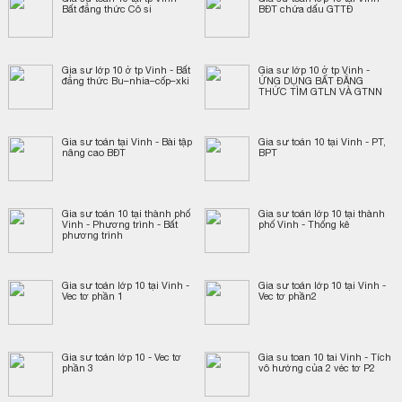
Bất đẳng thức Cô si
BĐT chứa dấu GTTĐ
Gia sư lớp 10 ở tp Vinh - Bất
Gia sư lớp 10 ở tp Vinh -
đẳng thức Bu–nhia–cốp–xki
ỨNG DỤNG BẤT ĐẲNG
THỨC TÌM GTLN VÀ GTNN
Gia sư toán tại Vinh - Bài tập
Gia sư toán 10 tại Vinh - PT,
nâng cao BĐT
BPT
Gia sư toán 10 tại thành phố
Gia sư toán lớp 10 tại thành
Vinh - Phương trình - Bất
phố Vinh - Thống kê
phương trình
Gia sư toán lớp 10 tại Vinh -
Gia sư toán lớp 10 tại Vinh -
Vec tơ phần 1
Vec tơ phần2
Gia sư toán lớp 10 - Vec tơ
Gia su toan 10 tai Vinh - Tích
phần 3
vô hướng của 2 véc tơ P2