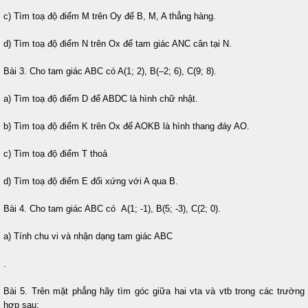
c) Tìm toạ độ điểm M trên Oy để B, M, A thẳng hàng.
d) Tìm toạ độ điểm N trên Ox để tam giác ANC cân tại N.
Bài 3. Cho tam giác ABC có A(1; 2), B(–2; 6), C(9; 8).
a) Tìm toạ độ điểm D để ABDC là hình chữ nhật.
b) Tìm toạ độ điểm K trên Ox để AOKB là hình thang đáy AO.
c) Tìm toạ độ điểm T thoả
d) Tìm toạ độ điểm E đối xứng với A qua B.
Bài 4. Cho tam giác ABC có A(1; -1), B(5; -3), C(2; 0).
a) Tính chu vi và nhận dạng tam giác ABC
.
Bài 5. Trên mặt phẳng hãy tìm góc giữa hai vta và vtb trong các trường
hợp sau: