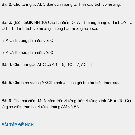
Bài 2.
Cho tam giác ABC đều cạnh bằng a. Tính các tích vô hướng:
Bài 3. (B2 – SGK HH 10)
Cho ba điểm O, A, B thẳng hàng và biết OA= a,
OB = b. Tính tích vô hướng
trong hai trường hợp sau:
a. A và B cùng phía đối với O
b. A và B khác phía đối với O
Bài 4.
Cho tam giác ABC có AB = 5, BC = 7, AC = 8.
Bài 5.
Cho hình vuông ABCD cạnh a. Tính giá trị các biểu thức sau:
Bài 6.
Cho hai điểm M, N nằm trên đường tròn đường kính AB = 2R. Gọi I
là giao điểm của hai đường thẳng AM và BN.
BÀI TẬP ĐỀ NGHỊ