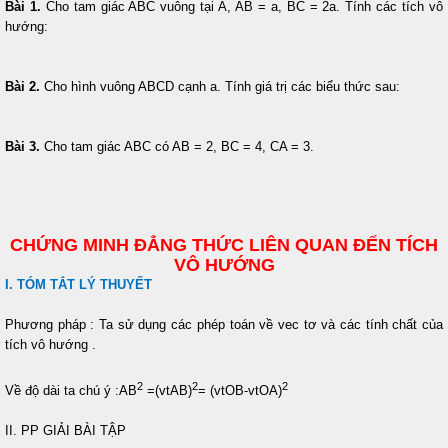
Bài 1.
Cho tam giác ABC vuông tại A, AB = a, BC = 2a. Tính các tích vô
hướng:
Bài 2.
Cho hình vuông ABCD cạnh a. Tính giá trị các biểu thức sau:
Bài 3.
Cho tam giác ABC có AB = 2, BC = 4, CA = 3.
CHỨNG MINH ĐẲNG THỨC LIÊN QUAN ĐẾN TÍCH
VÔ HƯỚNG
I. TÓM TẮT LÝ THUYẾT
Phương pháp : Ta sử dụng các phép toán về vec tơ và các tính chất của
tích vô hướng .
2
2
2
Về độ dài ta chú ý :AB
=(vtAB)
= (vtOB-vtOA)
II. PP GIẢI BÀI TẬP