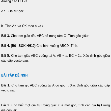
đường cao OH và
AK. Giả sử góc
b. Tính AK và OK theo a và
a
.
Bài 3.
Cho tam giác đều ABC có trọng tâm G. Tính góc giữa:
Bài 4. (B6 –SGK HH10)
Cho hình vuông ABCD. Tính:
Bài 5.
Cho tam giác ABC vuông tại A, AB = a, BC = 2a. Xác định góc giữa
các cặp vecto sau:
BÀI TẬP ĐỀ NGHỊ
Bài 1
. Cho tam gic ABC vuông tại A có góc
. Xác định góc giữa các cặp
vecto
sau:
Bài 2.
Cho biết một giá trị lượng giác của một góc, tính các giá trị lượng
giá còn lại: