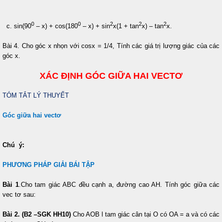
0
0
2
2
2
c. sin(90
– x) + cos(180
– x) + sin
x(1 + tan
x) – tan
x.
Bài 4. Cho góc x nhọn với cosx = 1/4, Tính các giá trị lượng giác của các
góc x.
XÁC ĐỊNH GÓC GIỮA HAI VECTƠ
TÓM TẮT LÝ THUYẾT
Góc giữa hai vectơ
Chú ý:
PHƯƠNG PHÁP GIẢI BÁI TẬP
Bài 1
.Cho tam giác ABC đều cạnh a, đường cao AH. Tính góc giữa các
vec tơ sau:
Bài 2. (B2 –SGK HH10)
Cho AOB l tam giác cân tại O có OA = a và có các