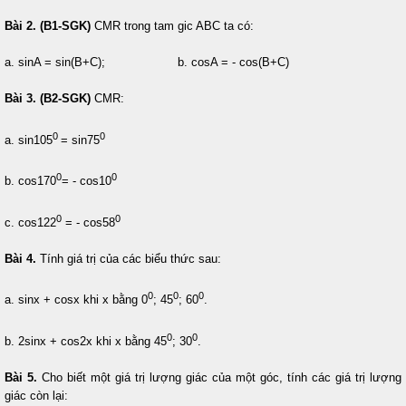
Bài 2. (B1-SGK)
CMR trong tam gic ABC ta có:
a. sinA = sin(B+C); b. cosA = - cos(B+C)
Bài 3. (B2-SGK)
CMR:
0
0
a. sin105
= sin75
0
0
b. cos170
= - cos10
0
0
c. cos122
= - cos58
Bài 4.
Tính giá trị của các biểu thức sau:
0
0
0
a. sinx + cosx khi x bằng 0
; 45
; 60
.
0
0
b. 2sinx + cos2x khi x bằng 45
; 30
.
Bài 5.
Cho biết một giá trị lượng giác của một góc, tính các giá trị lượng
giác còn lại: