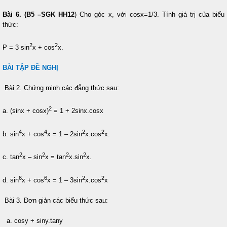
Bài 6. (B5 –SGK HH12
) Cho góc x, với cosx=1/3. Tính giá trị của biểu
thức:
2
2
P = 3 sin
x + cos
x.
BÀI TẬP ĐỀ NGHỊ
Bài 2. Chứng minh các đẳng thức sau:
2
a. (sinx + cosx)
= 1 + 2sinx.cosx
4
4
2
2
b. sin
x + cos
x = 1 – 2sin
x.cos
x.
2
2
2
2
c. tan
x – sin
x = tan
x.sin
x.
6
6
2
2
d. sin
x + cos
x = 1 – 3sin
x.cos
x
Bài 3. Đơn giản các biểu thức sau:
a. cosy + siny.tany