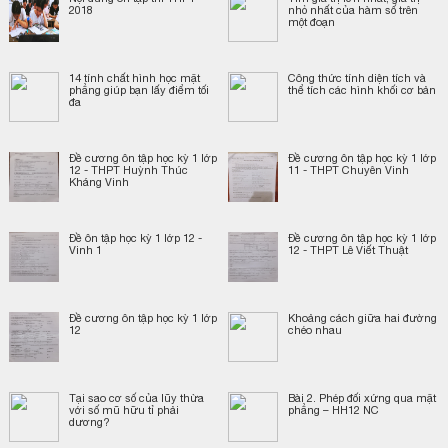
2018
nhỏ nhất của hàm số trên
một đoạn
14 tính chất hình học mặt
Công thức tính diện tích và
phẳng giúp bạn lấy điểm tối
thể tích các hình khối cơ bản
đa
Đề cương ôn tập học kỳ 1 lớp
Đề cương ôn tập học kỳ 1 lớp
12 - THPT Huỳnh Thúc
11 - THPT Chuyên Vinh
Kháng Vinh
Đề ôn tập học kỳ 1 lớp 12 -
Đề cương ôn tập học kỳ 1 lớp
Vinh 1
12 - THPT Lê Viết Thuật
Đề cương ôn tập học kỳ 1 lớp
Khoảng cách giữa hai đường
12
chéo nhau
Tại sao cơ số của lũy thừa
Bài 2. Phép đối xứng qua mặt
với số mũ hữu tỉ phải
phẳng – HH12 NC
dương?