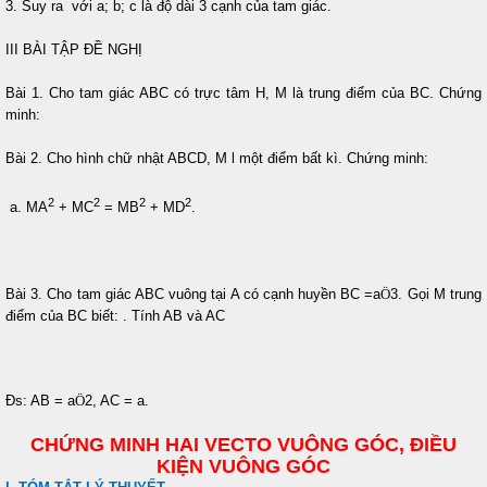
3. Suy ra
với a; b; c là độ dài 3 cạnh của tam giác.
III BÀI TẬP ĐỀ NGHỊ
Bài 1. Cho tam giác ABC có trực tâm H, M là trung điểm của BC. Chứng
minh:
Bài 2. Cho hình chữ nhật ABCD, M l một điểm bất kì. Chứng minh:
2
2
2
2
a. MA
+ MC
= MB
+ MD
.
Bài 3. Cho tam giác ABC vuông tại A có cạnh huyền BC =a
Ö
3. Gọi M trung
điểm của BC biết:
. Tính AB và AC
Đs: AB = a
Ö
2, AC = a.
CHỨNG MINH HAI VECTO VUÔNG GÓC, ĐIỀU
KIỆN VUÔNG GÓC