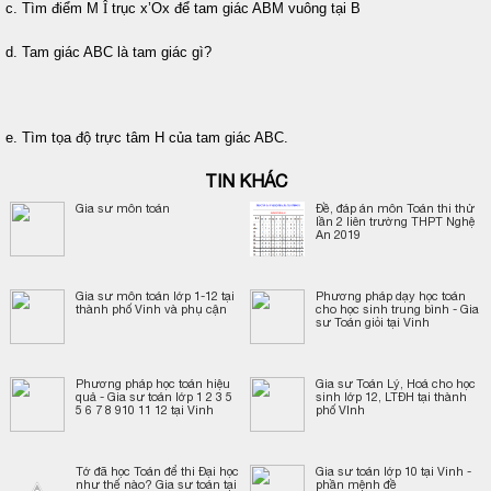
c. Tìm điểm M
Î
trục x’Ox để tam giác ABM vuông tại B
d. Tam giác ABC là tam giác gì?
e. Tìm tọa độ trực tâm H của tam giác ABC.
TIN KHÁC
Gia sư môn toán
Đề, đáp án môn Toán thi thử
lần 2 liên trường THPT Nghệ
An 2019
Gia sư môn toán lớp 1-12 tại
Phương pháp dạy học toán
thành phố Vinh và phụ cận
cho học sinh trung bình - Gia
sư Toán giỏi tại Vinh
Phương pháp học toán hiệu
Gia sư Toán Lý, Hoá cho học
quả - Gia sư toán lớp 1 2 3 5
sinh lớp 12, LTĐH tại thành
5 6 7 8 910 11 12 tại Vinh
phố VInh
Tớ đã học Toán để thi Đại học
Gia sư toán lớp 10 tại Vinh -
như thế nào? Gia sư toán tại
phần mệnh đề