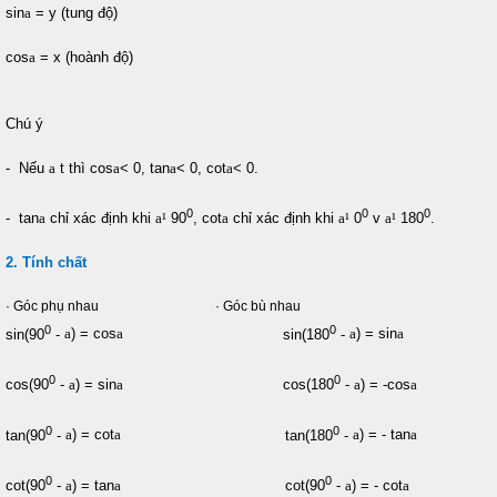
sin
a
= y (tung độ)
cos
a
= x (hoành độ)
Chú ý
- Nếu
a
t thì cos
a
< 0, tan
a
< 0, cot
a
< 0.
0
0
0
- tan
a
chỉ xác định khi
a
¹
90
, cot
a
chỉ xác định khi
a
¹
0
v
a
¹
180
.
2. Tính chất
· Góc phụ nhau · Góc bù nhau
0
0
sin(90
-
a
) = cos
a
sin(180
-
a
) = sin
a
0
0
cos(90
-
a
) = sin
a
cos(180
-
a
) = -cos
a
0
0
tan(90
-
a
) = cot
a
tan(180
-
a
) = - tan
a
0
0
cot(90
-
a
) = tan
a
cot(90
-
a
) = - cot
a