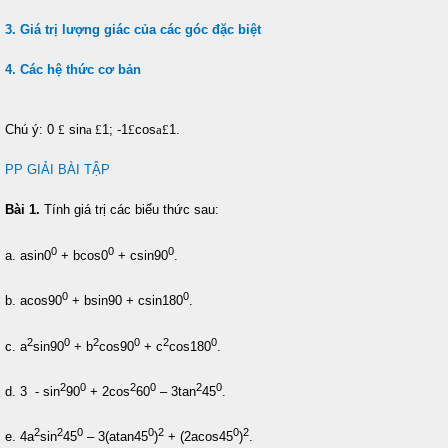
3. Giá trị lượng giác của các góc đặc biệt
4. Các hệ thức cơ bản
Chú ý: 0
£
sin
a
£
1; -1
£
cos
a
£
1.
PP GIẢI BÀI TẬP
Bài 1.
Tính giá trị các biểu thức sau:
0
0
0
a. asin0
+ bcos0
+ csin90
.
0
0
b. acos90
+ bsin90 + csin180
.
2
0
2
0
2
0
c. a
sin90
+ b
cos90
+ c
cos180
.
2
0
2
0
2
0
d. 3 - sin
90
+ 2cos
60
– 3tan
45
.
2
2
0
0
2
0
2
e. 4a
sin
45
– 3(atan45
)
+ (2acos45
)
.