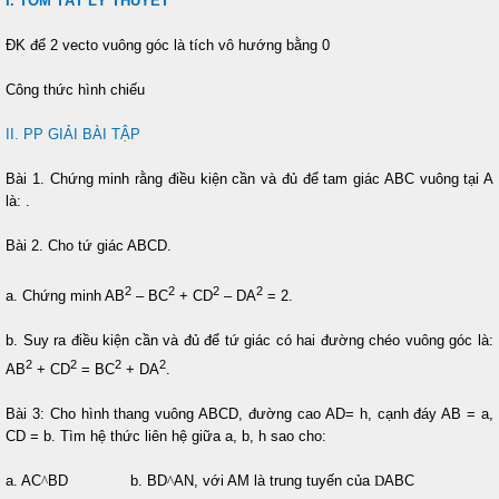
I. TÓM TẮT LÝ THUYẾT
ĐK để 2 vecto vuông góc là tích vô hướng bằng 0
Công thức hình chiếu
II. PP GIẢI BÀI TẬP
Bài 1. Chứng minh rằng điều kiện cần và đủ để tam giác ABC vuông tại A
là:
.
Bài 2. Cho tứ giác ABCD.
2
2
2
2
a. Chứng minh AB
– BC
+ CD
– DA
= 2.
b. Suy ra điều kiện cần và đủ để tứ giác có hai đường chéo vuông góc là:
2
2
2
2
AB
+ CD
= BC
+ DA
.
Bài 3: Cho hình thang vuông ABCD, đường cao AD= h, cạnh đáy AB = a,
CD = b. Tìm hệ thức liên hệ giữa a, b, h sao cho:
a. AC
^
BD b. BD
^
AN, với AM là trung tuyến của
D
ABC