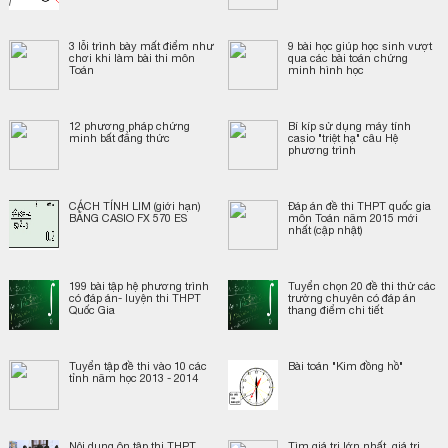
3 lỗi trình bày mất điểm như
9 bài học giúp học sinh vượt
chơi khi làm bài thi môn
qua các bài toán chứng
Toán
minh hình học
12 phương pháp chứng
Bí kíp sử dụng máy tính
minh bất đẳng thức
casio "triệt hạ" câu Hệ
phương trình
CÁCH TÍNH LIM (giới hạn)
Đáp án đề thi THPT quốc gia
BẰNG CASIO FX 570 ES
môn Toán năm 2015 mới
nhất (cập nhật)
199 bài tập hệ phương trình
Tuyển chọn 20 đề thi thử các
có đáp án- luyện thi THPT
trường chuyên có đáp án
Quốc Gia
thang điểm chi tiết
Tuyển tập đề thi vào 10 các
Bài toán "Kim đồng hồ"
tỉnh năm học 2013 - 2014
Nội dung ôn tập thi THPT
Tìm giá trị lớn nhất, giá trị