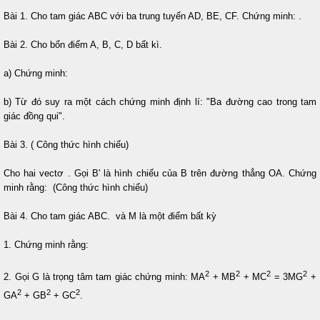
Bài 1. Cho tam giác ABC với ba trung tuyến AD, BE, CF. Chứng minh:
.
Bài 2. Cho bốn điểm A, B, C, D bất kì.
a) Chứng minh:
b) Từ đó suy ra một cách chứng minh định lí: "Ba đường cao trong tam
giác đồng qui".
Bài 3. ( Công thức hình chiếu)
Cho hai vectơ
. Gọi B' là hình chiếu của B trên đường thẳng OA. Chứng
minh rằng: (Công thức hình chiếu)
Bài 4. Cho tam giác ABC. và M là một điểm bất kỳ
1. Chứng minh rằng:
2
2
2
2
2. Gọi G là trọng tâm tam giác chứng minh: MA
+ MB
+ MC
= 3MG
+
2
2
2
GA
+ GB
+ GC
.