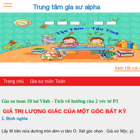
Trung tâm gia sư alpha
Xem tất cả
Trang chủ
Gia sư môn Toán
Gia su toan 10 tai Vinh - Tích vô hướng của 2 véc tơ P1
GIÁ TRỊ LƯỢNG GIÁC CỦA MỘT GÓC BẤT KỲ
1. Định nghĩa
Lấy M trên nửa đường tròn đơn vị tâm O. Xét góc nhọn
. Giả sử M(x; y).