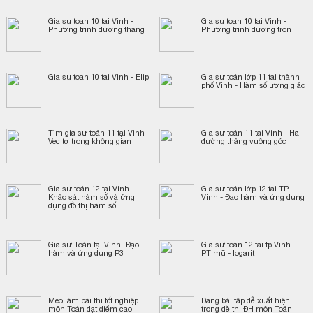
Gia su toan 10 tai Vinh -
Gia su toan 10 tai Vinh -
Phương trinh dương thang
Phương trinh dương tron
Gia su toan 10 tai Vinh - Elip
Gia sư toán lớp 11 tại thành
phố Vinh - Hàm số ượng giác
Tìm gia sư toán 11 tại Vinh -
Gia sư toán 11 tại Vinh - Hai
Vec tơ trong không gian
đường thảng vuông góc
Gia sư toán 12 tại Vinh -
Gia sư toán lớp 12 tại TP
Khảo sát hàm số và ứng
Vinh - Đạo hàm và ứng dụng
dụng đồ thị hàm số
Gia sư Toán tại Vinh -Đạo
Gia sư toán 12 tại tp Vinh -
hàm và ứng dụng P3
PT mũ - logarit
Mẹo làm bài thi tốt nghiệp
Dạng bài tập dễ xuất hiện
môn Toán đạt điểm cao
trong đề thi ĐH môn Toán