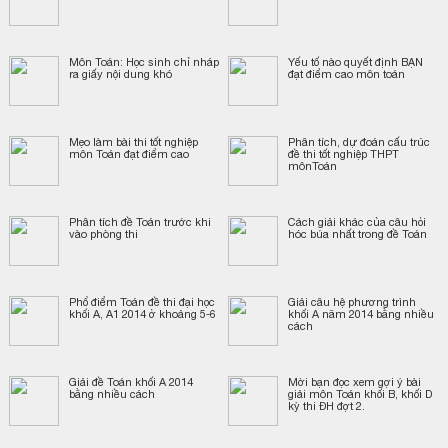
Môn Toán: Học sinh chỉ nháp
Yếu tố nào quyết định BẠN
ra giấy nội dung khó
đạt điểm cao môn toán
Mẹo làm bài thi tốt nghiệp
Phân tích, dự đoán cấu trúc
môn Toán đạt điểm cao
đề thi tốt nghiệp THPT
mônToán
Phân tích đề Toán trước khi
Cách giải khác của câu hỏi
vào phòng thi
hóc búa nhất trong đề Toán
Phổ điểm Toán đề thi đại học
Giải câu hệ phương trình
khối A, A1 2014 ở khoảng 5-6
khối A năm 2014 bằng nhiều
cách
Giải đề Toán khối A 2014
Mời bạn đọc xem gợi ý bài
bằng nhiều cách
giải môn Toán khối B, khối D
kỳ thi ĐH đợt 2.