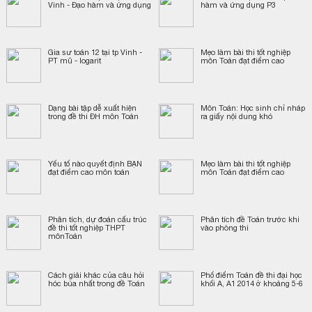
Vinh - Đạo hàm và ứng dụng
hàm và ứng dụng P3
Gia sư toán 12 tại tp Vinh -
Mẹo làm bài thi tốt nghiệp
PT mũ - logarit
môn Toán đạt điểm cao
Dạng bài tập dễ xuất hiện
Môn Toán: Học sinh chỉ nháp
trong đề thi ĐH môn Toán
ra giấy nội dung khó
Yếu tố nào quyết định BẠN
Mẹo làm bài thi tốt nghiệp
đạt điểm cao môn toán
môn Toán đạt điểm cao
Phân tích, dự đoán cấu trúc
Phân tích đề Toán trước khi
đề thi tốt nghiệp THPT
vào phòng thi
mônToán
Cách giải khác của câu hỏi
Phổ điểm Toán đề thi đại học
hóc búa nhất trong đề Toán
khối A, A1 2014 ở khoảng 5-6