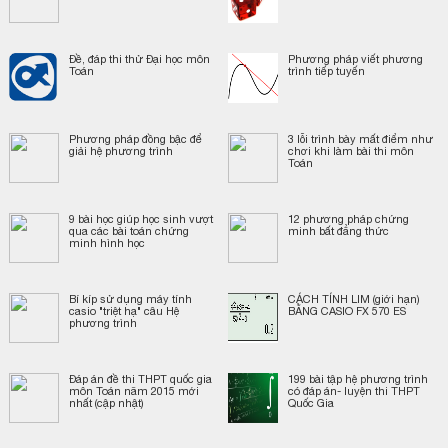
Đề, đáp thi thử Đại học môn
Phương pháp viết phương
Toán
trình tiếp tuyến
Phương pháp đồng bậc để
3 lỗi trình bày mất điểm như
giải hệ phương trình
chơi khi làm bài thi môn
Toán
9 bài học giúp học sinh vượt
12 phương pháp chứng
qua các bài toán chứng
minh bất đẳng thức
minh hình học
Bí kíp sử dụng máy tính
CÁCH TÍNH LIM (giới hạn)
casio "triệt hạ" câu Hệ
BẰNG CASIO FX 570 ES
phương trình
Đáp án đề thi THPT quốc gia
199 bài tập hệ phương trình
môn Toán năm 2015 mới
có đáp án- luyện thi THPT
nhất (cập nhật)
Quốc Gia