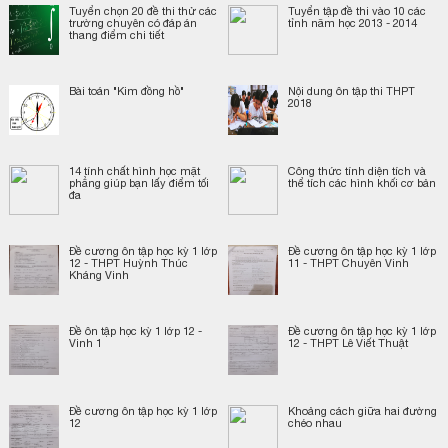
Tuyển chọn 20 đề thi thử các
Tuyển tập đề thi vào 10 các
trường chuyên có đáp án
tỉnh năm học 2013 - 2014
thang điểm chi tiết
Bài toán "Kim đồng hồ"
Nội dung ôn tập thi THPT
2018
14 tính chất hình học mặt
Công thức tính diện tích và
phẳng giúp bạn lấy điểm tối
thể tích các hình khối cơ bản
đa
Đề cương ôn tập học kỳ 1 lớp
Đề cương ôn tập học kỳ 1 lớp
12 - THPT Huỳnh Thúc
11 - THPT Chuyên Vinh
Kháng Vinh
Đề ôn tập học kỳ 1 lớp 12 -
Đề cương ôn tập học kỳ 1 lớp
Vinh 1
12 - THPT Lê Viết Thuật
Đề cương ôn tập học kỳ 1 lớp
Khoảng cách giữa hai đường
12
chéo nhau