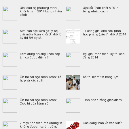
Giải câu hệ phương trình
Giải đề Toán khối A 2014
khối A năm 2014 bằng nhiều
bằng nhiều cách
cách
Mời bạn đọc xem gợi ý bài
11 cách giải cho câu hình
giải môn Toán khối B, khối D
học phẳng (câu 7) khối A 2014
kỳ thi ĐH đợt 2.
Làm đúng nhưng khác đáp
Bài giải môn toán, kỳ thi cao
án, có được điểm ?
đẳng 2014
Ôn thi đại học môn Toán: Tổ
Đề thi kiểm tra năng lực
hợp và xác suất
Ôn thi đại học môn Toán:
Tính nhân bằng giao điểm
Cực trị của hàm số
7 mẹo tính toán mà chúng ta
Các dạng toán về xác suất
không được học ở trường