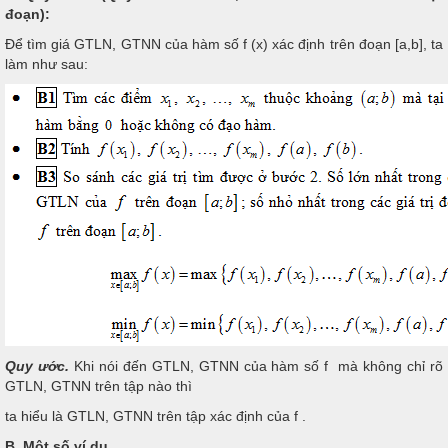
đoạn):
Để tìm giá GTLN, GTNN của hàm số f (x) xác định trên đoạn [a,b], ta
làm như sau:
Quy ước.
Khi nói đến GTLN, GTNN của hàm số f mà không chỉ rõ
GTLN, GTNN trên tập nào thì
ta hiểu là GTLN, GTNN trên tập xác định của f .
B.
Một số ví dụ