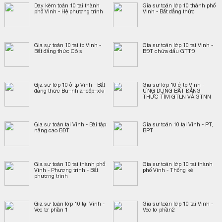
Dạy kèm toán 10 tại thành
Gia sư toán lớp 10 thành phố
phố Vinh - Hệ phương trình
Vinh - Bất đẳng thức
Gia sư toán 10 tại tp Vinh -
Gia sư toán lớp 10 tại Vinh -
Bất đẳng thức Cô si
BĐT chứa dấu GTTĐ
Gia sư lớp 10 ở tp Vinh - Bất
Gia sư lớp 10 ở tp Vinh -
đẳng thức Bu–nhia–cốp–xki
ỨNG DỤNG BẤT ĐẲNG
THỨC TÌM GTLN VÀ GTNN
Gia sư toán tại Vinh - Bài tập
Gia sư toán 10 tại Vinh - PT,
nâng cao BĐT
BPT
Gia sư toán 10 tại thành phố
Gia sư toán lớp 10 tại thành
Vinh - Phương trình - Bất
phố Vinh - Thống kê
phương trình
Gia sư toán lớp 10 tại Vinh -
Gia sư toán lớp 10 tại Vinh -
Vec tơ phần 1
Vec tơ phần2