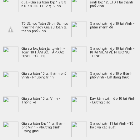
quả - Gia sư toán lớp 1 2 3 5
sinh lớp 12, LTĐH tại thành
5 6 7 8 910 11 12 tại Vinh
phố VInh
Tớ đã học Toán để thi Đại học
Gia sư toán lớp 10 tại Vinh -
như thế nào? Gia sư toán tại
phần mệnh đề
thành phố Vinh
Gia sư lớp toán tại tp vinh -
Gia sư toán lớp 10 tại Vinh -
Toán 10 HÀM SỐ. TẬP XÁC
KHÁI NIỆM VỀ PHƯƠNG
ĐỊNH – ĐỒ THỊ
TRÌNH
Gia sư toán 10 tại thành phố
Gia sư toán lớp 10 ở thành
Vinh - Phương trình
phố Vinh - Bất đẳng thức
Gia sư toán 10 tại Vinh -
Dạy kèm toán lớp 10 tại Vinh
Thống kê
- Lượng giác
Gia sư toán lớp 11 tại thành
Gia sư toán 11 tại Vinh - Tổ
phố Vinh - Phương trình
hợp và xác suất
lượng giác