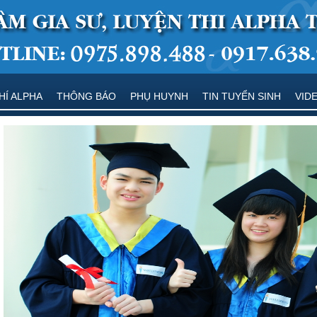
HÍ ALPHA
THÔNG BÁO
PHỤ HUYNH
TIN TUYỂN SINH
VID