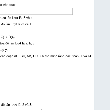
 trên trục;
a độ lần lượt là
-
3 và 4.
 độ lần lượt là
-
3 và 1.
 C(1), D(4).
ọa độ lần lượt là a, b, c.
 tuỳ ý.
của các đoạn AC, BD, AB, CD. Chứng minh rằng các đoạn IJ và KL
 độ lần lượt là
-
2 và 3.