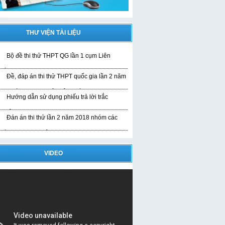
THƯ VIỆN TÀI LIỆU
Bộ đề thi thử THPT QG lần 1 cụm Liên
rường
Đề, đáp án thi thử THPT quốc gia lần 2 năm
019 bài thi KHTN của liên trường
Hướng dẫn sử dụng phiếu trả lời trắc
ghiệm
Đán án thi thử lần 2 năm 2018 nhóm các
rường THPT Nghệ An
VIDEO