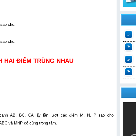
 sao cho:
 sao cho:
t
2
 HAI ĐIỂM TRÙNG NHAU
n
t
cạnh AB, BC, CA lấy lần lượt các điểm M, N, P sao cho
BC và MNP có cùng trọng tâm.