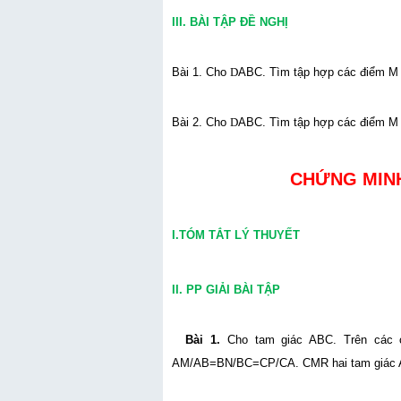
III. BÀI TẬP ĐỀ NGHỊ
Bài 1. Cho
D
ABC. Tìm tập hợp các điểm M
Bài 2. Cho
D
ABC. Tìm tập hợp các điểm M
CHỨNG MINH
I.TÓM TẮT LÝ THUYẾT
II. PP GIẢI BÀI TẬP
Bài 1.
Cho tam giác ABC. Trên các 
AM/AB=BN/BC=CP/CA. CMR hai tam giác A