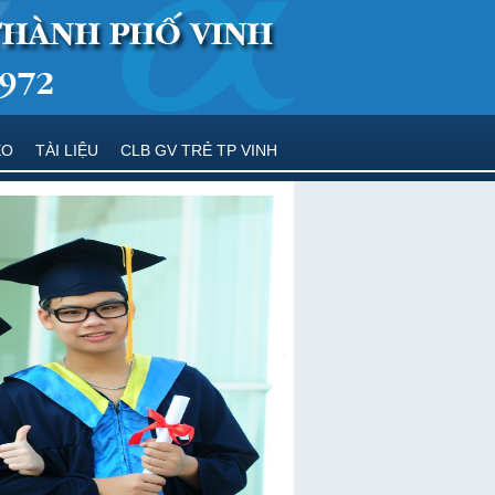
EO
TÀI LIỆU
CLB GV TRẺ TP VINH