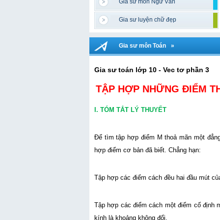
Gia sư môn Ngữ Văn
Gia sư luyện chữ đẹp
Gia sư môn Toán
»
Gia sư toán lớp 10 - Vec tơ phần 3
TẬP HỢP NHỮNG ĐIỂM T
I. TÓM TẮT LÝ THUYẾT
Để tìm tập hợp điểm M thoả mãn một đẳng 
hợp điểm cơ bản đã biết. Chẳng hạn:
Tập hợp các điểm cách đều hai đầu mút của
Tập hợp các điểm cách một điểm cố định m
kính là khoảng không đổi.