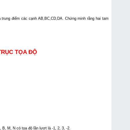
à trung điểm các cạnh AB,BC,CD,DA. Chứng minh rằng hai tam
TRỤC TỌA ĐỘ
B, M, N có tọa độ lần lượt là -1, 2, 3, -2.