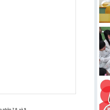
 nhân 7,8, và 9