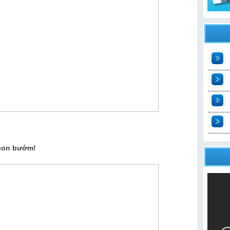
t
2
n
t
 con bướm!