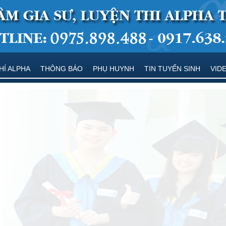
HÍ ALPHA
THÔNG BÁO
PHỤ HUYNH
TIN TUYỂN SINH
VID