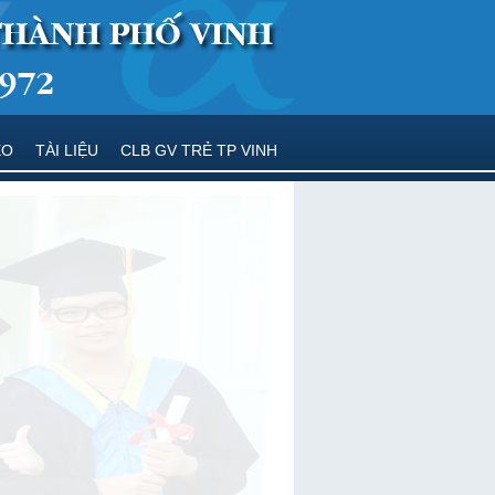
EO
TÀI LIỆU
CLB GV TRẺ TP VINH