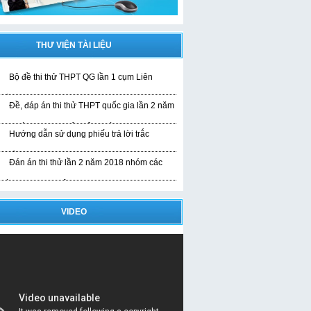
THƯ VIỆN TÀI LIỆU
Bộ đề thi thử THPT QG lần 1 cụm Liên
rường
Đề, đáp án thi thử THPT quốc gia lần 2 năm
019 bài thi KHTN của liên trường
Hướng dẫn sử dụng phiếu trả lời trắc
ghiệm
Đán án thi thử lần 2 năm 2018 nhóm các
rường THPT Nghệ An
VIDEO