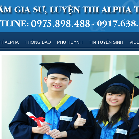
HÍ ALPHA
THÔNG BÁO
PHỤ HUYNH
TIN TUYỂN SINH
VID