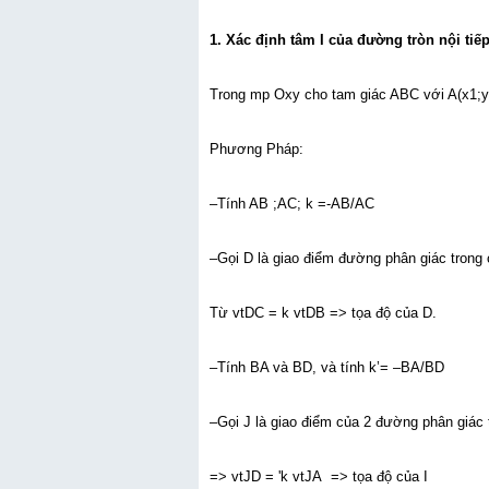
1. Xác định tâm I của đường tròn nội tiế
Trong mp Oxy cho tam giác ABC với A(x1;y1
Phương Pháp:
–Tính AB ;AC; k =-AB/AC
–Gọi D là giao điểm đường phân giác trong
Từ vtDC = k vtDB => tọa độ của D.
–Tính BA và BD, và tính k’= –BA/BD
–Gọi J là giao điểm của 2 đường phân giác
=> vtJD = 'k vtJA => tọa độ của I