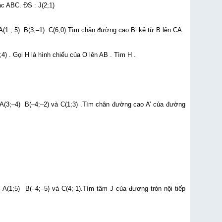
ác ABC. ĐS : J(2;1)
(1 ; 5) B(3;–1) C(6;0).Tìm chân đường cao B’ kẻ từ B lên CA.
) . Gọi H là hình chiếu của O lên AB . Tìm H .
A(3;–4) B(–4;–2) và C(1;3) .Tìm chân đường cao A’ của đường
A(1;5) B(–4;–5) và C(4;-1).Tìm tâm J của đương tròn nội tiếp