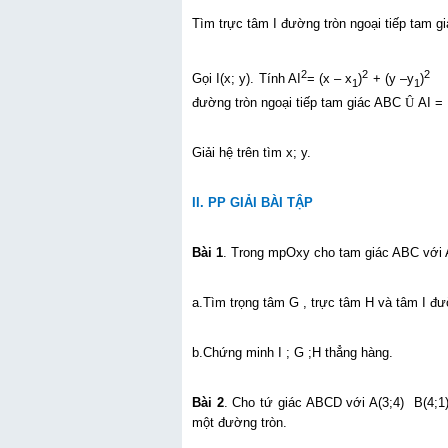
Tìm trực tâm I đường tròn ngoại tiếp tam g
2
2
2
Gọi I(x; y). Tính AI
= (x – x
)
+ (y –y
)
B
1
1
đường tròn ngoại tiếp tam giác ABC
Û
AI = 
Giải hệ trên tìm x; y.
II. PP GIẢI BÀI TẬP
Bài 1
. Trong mpOxy cho tam giác ABC với A(
a.Tìm trọng tâm G , trực tâm H và tâm I đư
b.Chứng minh I ; G ;H thẳng hàng.
Bài 2
. Cho tứ giác ABCD với A(3;4) B(4;1
một đường tròn.