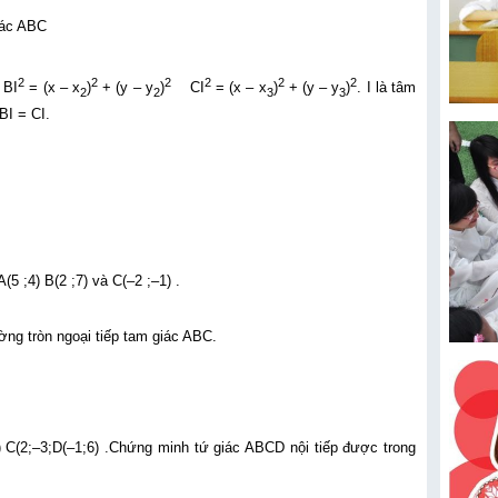
iác ABC
2
2
2
2
2
2
I
= (x – x
)
+ (y – y
)
CI
= (x – x
)
+ (y – y
)
. I là tâm
2
2
3
3
BI = CI.
5 ;4) B(2 ;7) và C(–2 ;–1) .
ờng tròn ngoại tiếp tam giác ABC.
) C(2;–3;D(–1;6) .Chứng minh tứ giác ABCD nội tiếp được trong