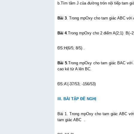
b.Tìm tâm J của đường tròn nội tiếp tam gi
Bài 3
. Trong mpOxy cho tam giác ABC với A
Bài 4
.Trong mpOxy cho 2 điểm A(2;1) B(–2;4
ĐS:H(6/5; 8/5) .
Bài 5
.Trong mpOxy cho tam giác BAC với 
cao kẻ từ A lên BC.
ĐS:A’(-37/53; -156/53)
III. BÀI TẬP ĐỀ NGHỊ
Bài 1. Trong mpOxy cho tam giác ABC với 
tam giác ABC .