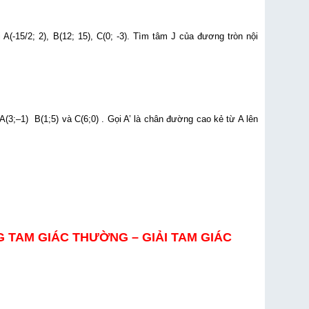
(-15/2; 2), B(12; 15), C(0; -3). Tìm tâm J của đương tròn nội
3;–1) B(1;5) và C(6;0) . Gọi A’ là chân đường cao kẻ từ A lên
TAM GIÁC THƯỜNG – GIẢI TAM GIÁC