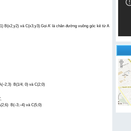
) B(x2;y2) và C(x3;y3).Gọi A’ là chân đường vuông góc kẻ từ A
(–2;3) B(1/4; 0) và C(2;0)
C.
(2;6) B(–3;–4) và C(5;0)