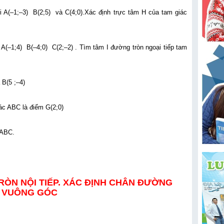
 A(–1;–3) B(2;5) và C(4;0).Xác định trực tâm H của tam giác
(–1;4) B(–4;0) C(2;–2) . Tìm tâm I đường tròn ngoại tiếp tam
 B(5 ;–4)
ác ABC là điểm G(2;0)
iếp tam giác ABC.
ÒN NỘI TIẾP. XÁC ĐỊNH CHÂN ĐƯỜNG
VUÔNG GÓC