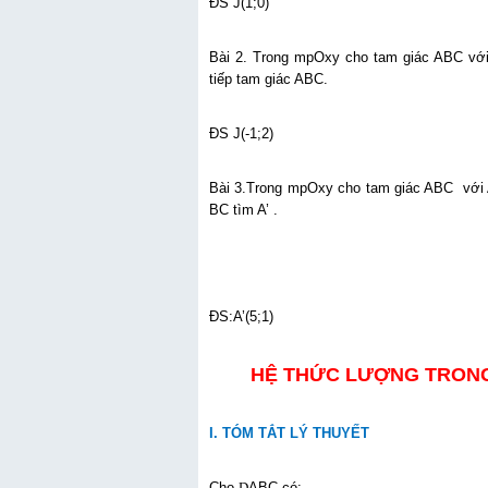
ĐS J(1;0)
Bài 2. Trong mpOxy cho tam giác ABC với A
tiếp tam giác ABC.
ĐS J(-1;2)
Bài 3.Trong mpOxy cho tam giác ABC với A(
BC tìm A’ .
ĐS:A’(5;1)
HỆ THỨC LƯỢNG TRONG 
I. TÓM TẮT LÝ THUYẾT
Cho
D
ABC có: