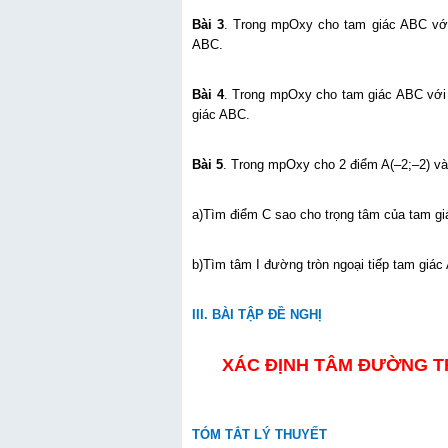
Bài 3
. Trong mpOxy cho tam giác ABC với
ABC.
Bài 4
. Trong mpOxy cho tam giác ABC với A
giác ABC.
Bài 5
. Trong mpOxy cho 2 điểm A(–2;–2) và
a)Tìm điểm C sao cho trọng tâm của tam gi
b)Tìm tâm I đường tròn ngoại t
III. BÀI TẬP ĐỀ NGHỊ
XÁC ĐỊNH TÂM ĐƯỜNG TR
TÓM TẮT LÝ THUYẾT