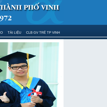
EO
TÀI LIỆU
CLB GV TRẺ TP VINH