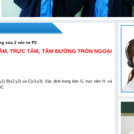
ng của 2 véc tơ P2
TÂM, TRỰC TÂM, TÂM ĐƯỜNG TRÒN NGOẠI
1) B(x2;y2) và C(x3;y3) .Xác định trọng tâm G, trực tâm H và
BC.