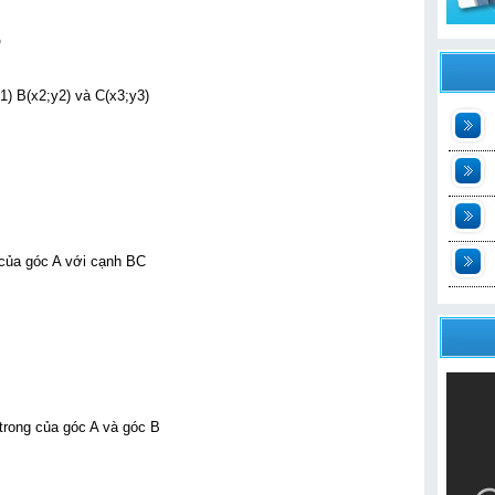
p
) B(x2;y2) và C(x3;y3)
t
2
n
 của góc A với cạnh BC
t
 trong của góc A và góc B