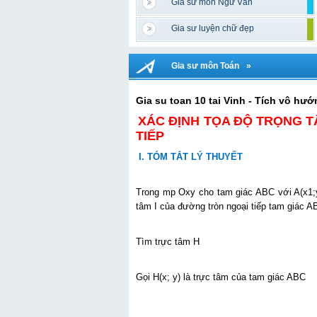
Gia sư môn Ngữ Văn
Gia sư luyện chữ đẹp
Gia sư môn Toán
»
Gia su toan 10 tai Vinh - Tích vô hướ
XÁC ĐỊNH TỌA ĐỘ TRỌNG 
TIẾP
I. TÓM TẮT LÝ THUYẾT
Trong mp Oxy cho tam giác ABC với A(x1;y
tâm I của đường tròn ngoại tiếp tam giác A
Tìm trực tâm H
Gọi H(x; y) là trực tâm của tam giác ABC