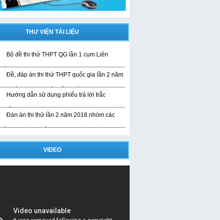
THƯ VIỆN TÀI LIỆU
Bộ đề thi thử THPT QG lần 1 cụm Liên
rường
Đề, đáp án thi thử THPT quốc gia lần 2 năm
019 bài thi KHTN của liên trường
Hướng dẫn sử dụng phiếu trả lời trắc
ghiệm
Đán án thi thử lần 2 năm 2018 nhóm các
rường THPT Nghệ An
VIDEO