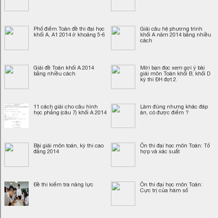
Phổ điểm Toán đề thi đại học
Giải câu hệ phương trình
khối A, A1 2014 ở khoảng 5-6
khối A năm 2014 bằng nhiều
cách
Giải đề Toán khối A 2014
Mời bạn đọc xem gợi ý bài
bằng nhiều cách
giải môn Toán khối B, khối D
kỳ thi ĐH đợt 2.
11 cách giải cho câu hình
Làm đúng nhưng khác đáp
học phẳng (câu 7) khối A 2014
án, có được điểm ?
Bài giải môn toán, kỳ thi cao
Ôn thi đại học môn Toán: Tổ
đẳng 2014
hợp và xác suất
Đề thi kiểm tra năng lực
Ôn thi đại học môn Toán:
Cực trị của hàm số