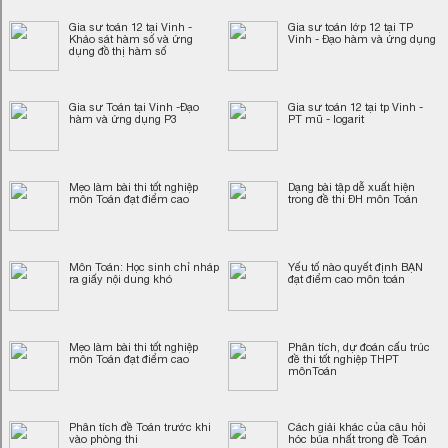
Gia sư toán 12 tại Vinh -
Gia sư toán lớp 12 tại TP
Khảo sát hàm số và ứng
Vinh - Đạo hàm và ứng dụng
dụng đồ thị hàm số
Gia sư Toán tại Vinh -Đạo
Gia sư toán 12 tại tp Vinh -
hàm và ứng dụng P3
PT mũ - logarit
Mẹo làm bài thi tốt nghiệp
Dạng bài tập dễ xuất hiện
môn Toán đạt điểm cao
trong đề thi ĐH môn Toán
Môn Toán: Học sinh chỉ nháp
Yếu tố nào quyết định BẠN
ra giấy nội dung khó
đạt điểm cao môn toán
Mẹo làm bài thi tốt nghiệp
Phân tích, dự đoán cấu trúc
môn Toán đạt điểm cao
đề thi tốt nghiệp THPT
mônToán
Phân tích đề Toán trước khi
Cách giải khác của câu hỏi
vào phòng thi
hóc búa nhất trong đề Toán