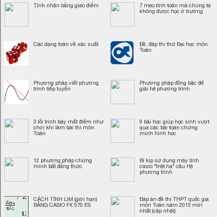
Tính nhân bằng giao điểm
7 mẹo tính toán mà chúng ta
không được học ở trường
Các dạng toán về xác suất
Đề, đáp thi thử Đại học môn
Toán
Phương pháp viết phương
Phương pháp đồng bậc để
trình tiếp tuyến
giải hệ phương trình
3 lỗi trình bày mất điểm như
9 bài học giúp học sinh vượt
chơi khi làm bài thi môn
qua các bài toán chứng
Toán
minh hình học
12 phương pháp chứng
Bí kíp sử dụng máy tính
minh bất đẳng thức
casio "triệt hạ" câu Hệ
phương trình
CÁCH TÍNH LIM (giới hạn)
Đáp án đề thi THPT quốc gia
BẰNG CASIO FX 570 ES
môn Toán năm 2015 mới
nhất (cập nhật)