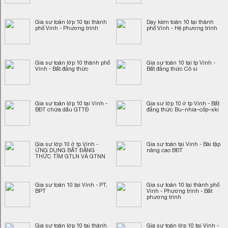
Gia sư toán lớp 10 tại thành
Dạy kèm toán 10 tại thành
phố Vinh - Phương trình
phố Vinh - Hệ phương trình
Gia sư toán lớp 10 thành phố
Gia sư toán 10 tại tp Vinh -
Vinh - Bất đẳng thức
Bất đẳng thức Cô si
Gia sư toán lớp 10 tại Vinh -
Gia sư lớp 10 ở tp Vinh - Bất
BĐT chứa dấu GTTĐ
đẳng thức Bu–nhia–cốp–xki
Gia sư lớp 10 ở tp Vinh -
Gia sư toán tại Vinh - Bài tập
ỨNG DỤNG BẤT ĐẲNG
nâng cao BĐT
THỨC TÌM GTLN VÀ GTNN
Gia sư toán 10 tại Vinh - PT,
Gia sư toán 10 tại thành phố
BPT
Vinh - Phương trình - Bất
phương trình
Gia sư toán lớp 10 tại thành
Gia sư toán lớp 10 tại Vinh -