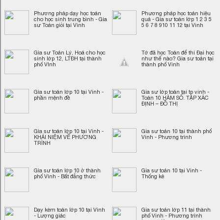
Phương pháp dạy học toán
Phương pháp học toán hiệu
cho học sinh trung bình - Gia
quả - Gia sư toán lớp 1 2 3 5
sư Toán giỏi tại Vinh
5 6 7 8 910 11 12 tại Vinh
Gia sư Toán Lý, Hoá cho học
Tớ đã học Toán để thi Đại học
sinh lớp 12, LTĐH tại thành
như thế nào? Gia sư toán tại
phố VInh
thành phố Vinh
Gia sư toán lớp 10 tại Vinh -
Gia sư lớp toán tại tp vinh -
phần mệnh đề
Toán 10 HÀM SỐ. TẬP XÁC
ĐỊNH – ĐỒ THỊ
Gia sư toán lớp 10 tại Vinh -
Gia sư toán 10 tại thành phố
KHÁI NIỆM VỀ PHƯƠNG
Vinh - Phương trình
TRÌNH
Gia sư toán lớp 10 ở thành
Gia sư toán 10 tại Vinh -
phố Vinh - Bất đẳng thức
Thống kê
Dạy kèm toán lớp 10 tại Vinh
Gia sư toán lớp 11 tại thành
- Lượng giác
phố Vinh - Phương trình