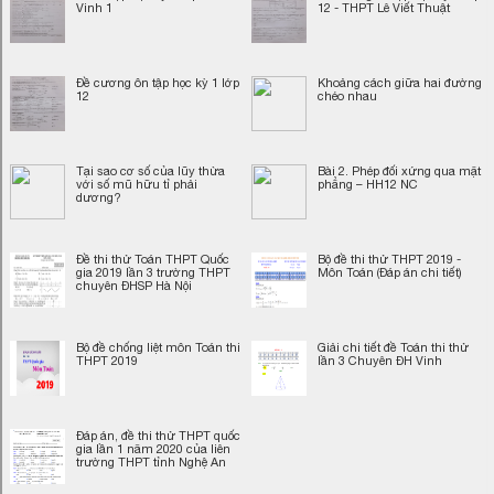
Vinh 1
12 - THPT Lê Viết Thuật
Đề cương ôn tập học kỳ 1 lớp
Khoảng cách giữa hai đường
12
chéo nhau
Tại sao cơ số của lũy thừa
Bài 2. Phép đối xứng qua mặt
với số mũ hữu tỉ phải
phẳng – HH12 NC
dương?
Đề thi thử Toán THPT Quốc
Bộ đề thi thử THPT 2019 -
gia 2019 lần 3 trường THPT
Môn Toán (Đáp án chi tiết)
chuyên ĐHSP Hà Nội
Bộ đề chống liệt môn Toán thi
Giải chi tiết đề Toán thi thử
THPT 2019
lần 3 Chuyên ĐH Vinh
Đáp án, đề thi thử THPT quốc
gia lần 1 năm 2020 của liên
trường THPT tỉnh Nghệ An