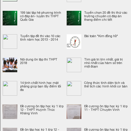
199 bài tập hệ phương trình
Tuyển chọn 20 đề thi thử các
có đáp án- luyện thi THPT
trường chuyên có đáp án
Quốc Gia
thang điểm chi tiết
Tuyển tập đề thi vào 10 các
Bài toán "Kim đồng hồ"
tỉnh năm học 2013 - 2014
Nội dung ôn tập thi THPT
Tìm giá trị lớn nhất, giá trị
2018
nhỏ nhất của hàm số trên
một đoạn
14 tính chất hình học mặt
Công thức tính diện tích và
phẳng giúp bạn lấy điểm tối
thể tích các hình khối cơ bản
đa
Đề cương ôn tập học kỳ 1 lớp
Đề cương ôn tập học kỳ 1 lớp
12 - THPT Huỳnh Thúc
11 - THPT Chuyên Vinh
Kháng Vinh
Đề ôn tập học kỳ 1 lớp 12 -
Đề cương ôn tập học kỳ 1 lớp