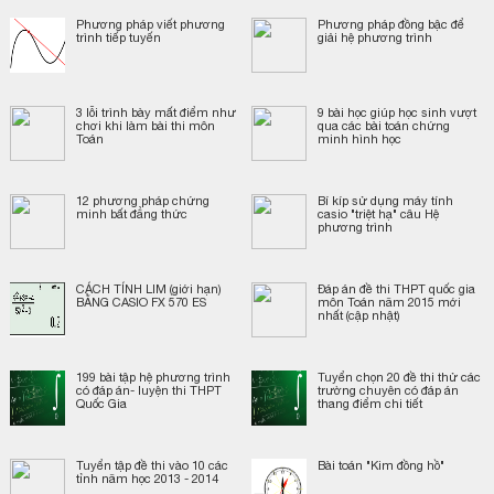
Phương pháp viết phương
Phương pháp đồng bậc để
trình tiếp tuyến
giải hệ phương trình
3 lỗi trình bày mất điểm như
9 bài học giúp học sinh vượt
chơi khi làm bài thi môn
qua các bài toán chứng
Toán
minh hình học
12 phương pháp chứng
Bí kíp sử dụng máy tính
minh bất đẳng thức
casio "triệt hạ" câu Hệ
phương trình
CÁCH TÍNH LIM (giới hạn)
Đáp án đề thi THPT quốc gia
BẰNG CASIO FX 570 ES
môn Toán năm 2015 mới
nhất (cập nhật)
199 bài tập hệ phương trình
Tuyển chọn 20 đề thi thử các
có đáp án- luyện thi THPT
trường chuyên có đáp án
Quốc Gia
thang điểm chi tiết
Tuyển tập đề thi vào 10 các
Bài toán "Kim đồng hồ"
tỉnh năm học 2013 - 2014