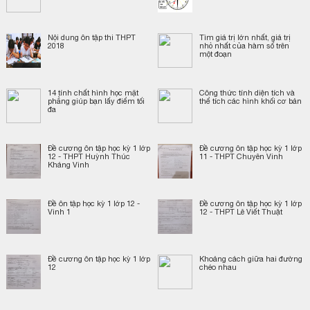
Nội dung ôn tập thi THPT
Tìm giá trị lớn nhất, giá trị
2018
nhỏ nhất của hàm số trên
một đoạn
14 tính chất hình học mặt
Công thức tính diện tích và
phẳng giúp bạn lấy điểm tối
thể tích các hình khối cơ bản
đa
Đề cương ôn tập học kỳ 1 lớp
Đề cương ôn tập học kỳ 1 lớp
12 - THPT Huỳnh Thúc
11 - THPT Chuyên Vinh
Kháng Vinh
Đề ôn tập học kỳ 1 lớp 12 -
Đề cương ôn tập học kỳ 1 lớp
Vinh 1
12 - THPT Lê Viết Thuật
Đề cương ôn tập học kỳ 1 lớp
Khoảng cách giữa hai đường
12
chéo nhau