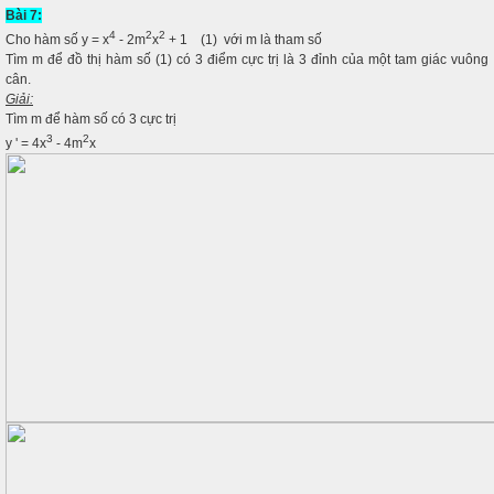
Bài 7:
4
2
2
Cho hàm số y = x
- 2m
x
+ 1 (1) với m là tham số
Tìm m để đồ thị hàm số (1) có 3 điểm cực trị là 3 đỉnh của một tam giác vuông
cân.
Giải:
Tìm m để hàm số có 3 cực trị
3
2
y ' = 4x
- 4m
x