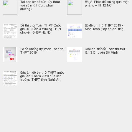
Tại sao cơ số của lũy thừa
Bài 2. Phép đối xứng qua mặt
với số mũ hữu tỉ phải
phẳng – HH12 NC
dương?
Đề thi thử Toán THPT Quốc
Bộ đề thi thử THPT 2019 -
gia 2019 lần 3 trường THPT
Môn Toán (Đáp án chi tiết)
chuyên ĐHSP Hà Nội
Bộ đề chống liệt môn Toán thi
Giải chi tiết đề Toán thi thử
THPT 2019
lần 3 Chuyên ĐH Vinh
Đáp án, đề thi thử THPT quốc
gia lần 1 năm 2020 của liên
trường THPT tỉnh Nghệ An