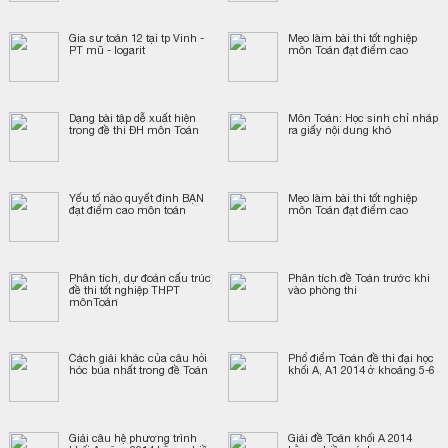
Gia sư toán 12 tại tp Vinh -
Mẹo làm bài thi tốt nghiệp
PT mũ - logarit
môn Toán đạt điểm cao
Dạng bài tập dễ xuất hiện
Môn Toán: Học sinh chỉ nháp
trong đề thi ĐH môn Toán
ra giấy nội dung khó
Yếu tố nào quyết định BẠN
Mẹo làm bài thi tốt nghiệp
đạt điểm cao môn toán
môn Toán đạt điểm cao
Phân tích, dự đoán cấu trúc
Phân tích đề Toán trước khi
đề thi tốt nghiệp THPT
vào phòng thi
mônToán
Cách giải khác của câu hỏi
Phổ điểm Toán đề thi đại học
hóc búa nhất trong đề Toán
khối A, A1 2014 ở khoảng 5-6
Giải câu hệ phương trình
Giải đề Toán khối A 2014