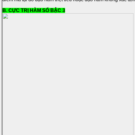
B. CỰC TRỊ HÀM SỐ BẬC 3