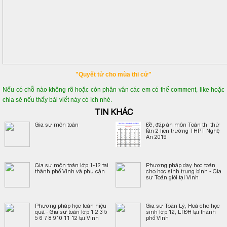
"Quyết tử cho mùa thi cử"
Nếu có chỗ nào không rõ hoặc còn phân vân các em có thể comment, like hoặc
chia sẻ nếu thấy bài viết này có ích nhé.
TIN KHÁC
Gia sư môn toán
Đề, đáp án môn Toán thi thử
lần 2 liên trường THPT Nghệ
An 2019
Gia sư môn toán lớp 1-12 tại
Phương pháp dạy học toán
thành phố Vinh và phụ cận
cho học sinh trung bình - Gia
sư Toán giỏi tại Vinh
Phương pháp học toán hiệu
Gia sư Toán Lý, Hoá cho học
quả - Gia sư toán lớp 1 2 3 5
sinh lớp 12, LTĐH tại thành
5 6 7 8 910 11 12 tại Vinh
phố VInh