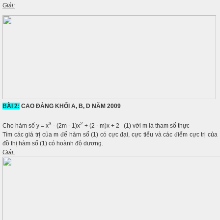
Giải:
BÀI 2:
CAO ĐẲNG KHỐI A, B, D NĂM 2009
3
2
Cho hàm số y = x
- (2m - 1)x
+ (2 - m)x + 2 (1) với m là tham số thực
Tìm các giá trị của m để hàm số (1) có cực đại, cực tiểu và các điểm cực trị của
đồ thị hàm số (1) có hoành độ dương.
Giải: