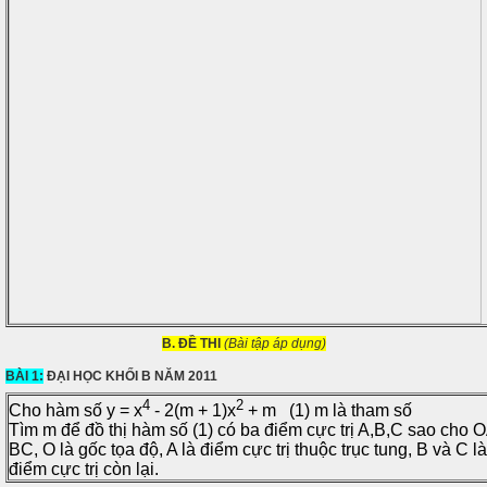
B. ĐỀ THI
(Bài tập áp dụng)
BÀI 1:
ĐẠI HỌC KHỐI B NĂM 2011
4
2
Cho hàm số y = x
- 2(m + 1)x
+ m (1) m là tham số
Tìm m để đồ thị hàm số (1) có ba điểm cực trị A,B,C sao cho 
BC, O là gốc tọa độ, A là điểm cực trị thuộc trục tung, B và C là
điểm cực trị còn lại.