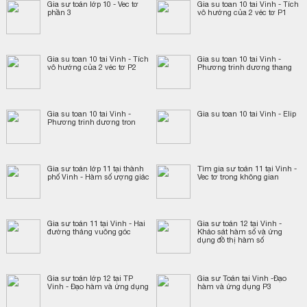
Gia sư toán lớp 10 - Vec tơ
Gia su toan 10 tai Vinh - Tích
phần 3
vô hướng của 2 véc tơ P1
Gia su toan 10 tai Vinh - Tích
Gia su toan 10 tai Vinh -
vô hướng của 2 véc tơ P2
Phương trinh dương thang
Gia su toan 10 tai Vinh -
Gia su toan 10 tai Vinh - Elip
Phương trinh dương tron
Gia sư toán lớp 11 tại thành
Tìm gia sư toán 11 tại Vinh -
phố Vinh - Hàm số ượng giác
Vec tơ trong không gian
Gia sư toán 11 tại Vinh - Hai
Gia sư toán 12 tại Vinh -
đường thảng vuông góc
Khảo sát hàm số và ứng
dụng đồ thị hàm số
Gia sư toán lớp 12 tại TP
Gia sư Toán tại Vinh -Đạo
Vinh - Đạo hàm và ứng dụng
hàm và ứng dụng P3