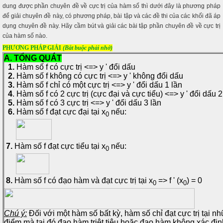
dung được phần chuyên đề về cực trị của hàm số thì dưới đây là phương pháp
để giải chuyên đề này, có phương pháp, bài tập và các đề thi của các khối đã áp
dụng chuyên đề này. Hãy cầm bút và giải các bài tập phần chuyên đề về cực trị
của hàm số nào.
PHƯƠNG PHÁP GIẢI
(Bắt buộc phải nhớ)
A. TỔNG QUÁT
1.
Hàm số f có cực trị <=> y ' đổi dấu
2.
Hàm số f không có cực trị <=> y ' không đổi dấu
3.
Hàm số f chỉ có một cực trị <=> y ' đổi dấu 1 lần
4
. Hàm số f có 2 cực trị (cực đại và cực tiểu) <=> y ' đổi dấu 2
5.
Hàm số f có 3 cực trị <=> y ' đổi dấu 3 lần
6.
Hàm số f đạt cực đại tại x
nếu:
0
7.
Hàm số f đạt cực tiểu tại x
nếu:
0
8.
Hàm số f có đạo hàm và đạt cực trị tại x
=> f ' (x
) = 0
0
0
Chú ý:
Đối với một hàm số bất kỳ, hàm số chỉ đạt cực trị tại n
điểm mà tại đó đạo hàm triệt tiêu hoặc đạo hàm không xác địn