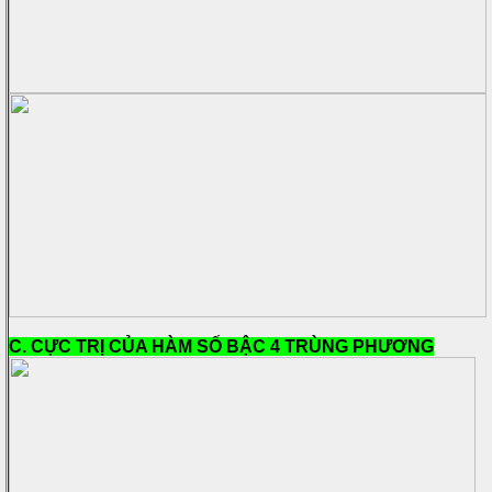
C. CỰC TRỊ CỦA HÀM SỐ BẬC 4 TRÙNG PHƯƠNG