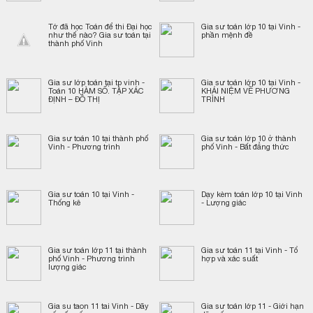
Tớ đã học Toán để thi Đại học
Gia sư toán lớp 10 tại Vinh -
như thế nào? Gia sư toán tại
phần mệnh đề
thành phố Vinh
Gia sư lớp toán tại tp vinh -
Gia sư toán lớp 10 tại Vinh -
Toán 10 HÀM SỐ. TẬP XÁC
KHÁI NIỆM VỀ PHƯƠNG
ĐỊNH – ĐỒ THỊ
TRÌNH
Gia sư toán 10 tại thành phố
Gia sư toán lớp 10 ở thành
Vinh - Phương trình
phố Vinh - Bất đẳng thức
Gia sư toán 10 tại Vinh -
Dạy kèm toán lớp 10 tại Vinh
Thống kê
- Lượng giác
Gia sư toán lớp 11 tại thành
Gia sư toán 11 tại Vinh - Tổ
phố Vinh - Phương trình
hợp và xác suất
lượng giác
Gia su taon 11 tai Vinh - Dãy
Gia sư toán lớp 11 - Giới hạn