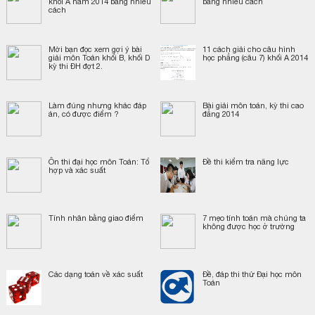
khối A năm 2014 bằng nhiều
bằng nhiều cách
cách
Mời bạn đọc xem gợi ý bài
11 cách giải cho câu hình
giải môn Toán khối B, khối D
học phẳng (câu 7) khối A 2014
kỳ thi ĐH đợt 2.
Làm đúng nhưng khác đáp
Bài giải môn toán, kỳ thi cao
án, có được điểm ?
đẳng 2014
Ôn thi đại học môn Toán: Tổ
Đề thi kiểm tra năng lực
hợp và xác suất
Tính nhân bằng giao điểm
7 mẹo tính toán mà chúng ta
không được học ở trường
Các dạng toán về xác suất
Đề, đáp thi thử Đại học môn
Toán