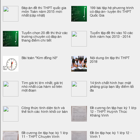
Đáp án đề thi THPT quốc gia
199 bài tập hệ phương trình
môn Toán năm 2015 mới
có đáp án- luyện thi THPT
nhất (cập nhật)
Quốc Gia
Tuyển chọn 20 đề thi thử các
Tuyển tập đề thi vào 10 các
trường chuyên có đáp án
tỉnh năm học 2013 - 2014
thang điểm chi tiết
Bài toán "Kim đồng hồ"
Nội dung ôn tập thi THPT
2018
Tìm giá trị lớn nhất, giá trị
14 tính chất hình học mặt
nhỏ nhất của hàm số trên
phẳng giúp bạn lấy điểm tối
một đoạn
đa
Công thức tính diện tích và
Đề cương ôn tập học kỳ 1 lớp
thể tích các hình khối cơ bản
12 - THPT Huỳnh Thúc
Kháng Vinh
Đề cương ôn tập học kỳ 1 lớp
Đề ôn tập học kỳ 1 lớp 12 -
11 - THPT Chuyên Vinh
Vinh 1