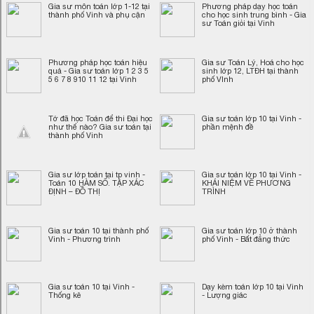
Gia sư môn toán lớp 1-12 tại
Phương pháp dạy học toán
thành phố Vinh và phụ cận
cho học sinh trung bình - Gia
sư Toán giỏi tại Vinh
Phương pháp học toán hiệu
Gia sư Toán Lý, Hoá cho học
quả - Gia sư toán lớp 1 2 3 5
sinh lớp 12, LTĐH tại thành
5 6 7 8 910 11 12 tại Vinh
phố VInh
Tớ đã học Toán để thi Đại học
Gia sư toán lớp 10 tại Vinh -
như thế nào? Gia sư toán tại
phần mệnh đề
thành phố Vinh
Gia sư lớp toán tại tp vinh -
Gia sư toán lớp 10 tại Vinh -
Toán 10 HÀM SỐ. TẬP XÁC
KHÁI NIỆM VỀ PHƯƠNG
ĐỊNH – ĐỒ THỊ
TRÌNH
Gia sư toán 10 tại thành phố
Gia sư toán lớp 10 ở thành
Vinh - Phương trình
phố Vinh - Bất đẳng thức
Gia sư toán 10 tại Vinh -
Dạy kèm toán lớp 10 tại Vinh
Thống kê
- Lượng giác