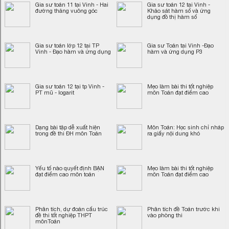
Gia sư toán 11 tại Vinh - Hai
Gia sư toán 12 tại Vinh -
đường thảng vuông góc
Khảo sát hàm số và ứng
dụng đồ thị hàm số
Gia sư toán lớp 12 tại TP
Gia sư Toán tại Vinh -Đạo
Vinh - Đạo hàm và ứng dụng
hàm và ứng dụng P3
Gia sư toán 12 tại tp Vinh -
Mẹo làm bài thi tốt nghiệp
PT mũ - logarit
môn Toán đạt điểm cao
Dạng bài tập dễ xuất hiện
Môn Toán: Học sinh chỉ nháp
trong đề thi ĐH môn Toán
ra giấy nội dung khó
Yếu tố nào quyết định BẠN
Mẹo làm bài thi tốt nghiệp
đạt điểm cao môn toán
môn Toán đạt điểm cao
Phân tích, dự đoán cấu trúc
Phân tích đề Toán trước khi
đề thi tốt nghiệp THPT
vào phòng thi
mônToán