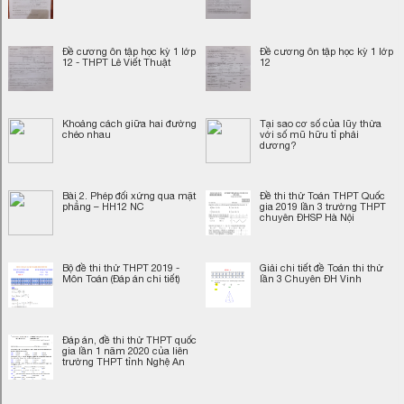
Đề cương ôn tập học kỳ 1 lớp
Đề cương ôn tập học kỳ 1 lớp
12 - THPT Lê Viết Thuật
12
Khoảng cách giữa hai đường
Tại sao cơ số của lũy thừa
chéo nhau
với số mũ hữu tỉ phải
dương?
Bài 2. Phép đối xứng qua mặt
Đề thi thử Toán THPT Quốc
phẳng – HH12 NC
gia 2019 lần 3 trường THPT
chuyên ĐHSP Hà Nội
Bộ đề thi thử THPT 2019 -
Giải chi tiết đề Toán thi thử
Môn Toán (Đáp án chi tiết)
lần 3 Chuyên ĐH Vinh
Đáp án, đề thi thử THPT quốc
gia lần 1 năm 2020 của liên
trường THPT tỉnh Nghệ An