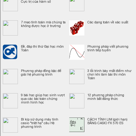
Cực trị của hàm số
7 mẹo tính toán mà chúng ta
Các dạng toán về xác suất
không được học ở trường
Đề, đáp thi thử Đại học môn
Phương pháp viết phương
Toán
trình tiếp tuyến
Phương pháp đồng bậc để
3 lỗi trình bày mất điểm như
giải hệ phương trình
chơi khi làm bài thi môn
Toán
9 bài học giúp học sinh vượt
12 phương pháp chứng
qua các bài toán chứng
minh bất đẳng thức
minh hình học
Bí kíp sử dụng máy tính
CÁCH TÍNH LIM (giới hạn)
casio "triệt hạ" câu Hệ
BẰNG CASIO FX 570 ES
phương trình